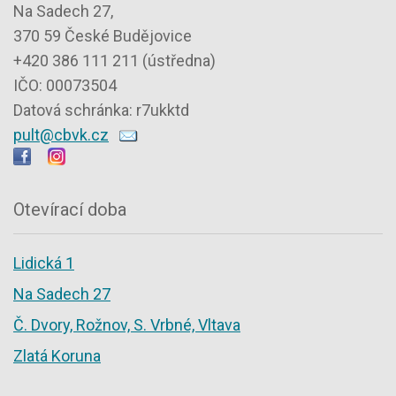
Na Sadech 27,
370 59 České Budějovice
+420 386 111 211 (ústředna)
IČO: 00073504
Datová schránka: r7ukktd
pult@cbvk.cz
Otevírací doba
Lidická 1
Na Sadech 27
Č. Dvory, Rožnov, S. Vrbné, Vltava
Zlatá Koruna