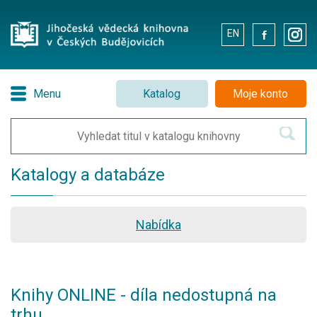
EN
.
.
Menu
Katalog
Moje konto
Katalogy a databáze
Nabídka
Knihy ONLINE - díla nedostupná na
trhu