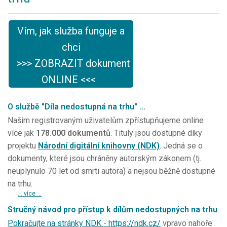
Vím, jak služba funguje a
chci
>>> ZOBRAZIT dokument
ONLINE <<<
O službě "Díla nedostupná na trhu" ...
Našim registrovaným uživatelům zpřístupňujeme online
více jak
178.000 dokumentů
. Tituly jsou dostupné díky
projektu
Národní digitální knihovny (NDK)
. Jedná se o
dokumenty, které jsou chráněny autorským zákonem (tj.
neuplynulo 70 let od smrti autora) a nejsou běžně dostupné
na trhu.
... více ...
Stručný návod pro přístup k dílům nedostupných na trhu
Pokračujte na stránky NDK - https://ndk.cz/
vpravo nahoře