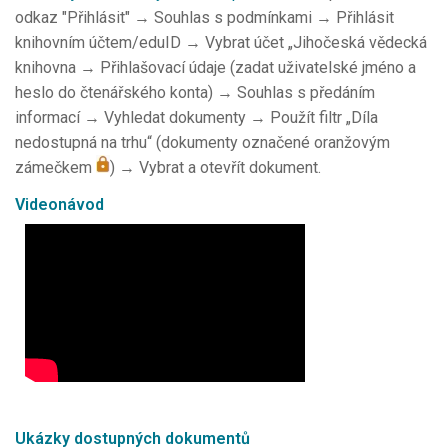
odkaz "Přihlásit" → Souhlas s podmínkami → Přihlásit
knihovním účtem/eduID → Vybrat účet „Jihočeská vědecká
knihovna → Přihlašovací údaje (zadat uživatelské jméno a
heslo do čtenářského konta) → Souhlas s předáním
informací → Vyhledat dokumenty → Použít filtr „Díla
nedostupná na trhu“ (dokumenty označené oranžovým
zámečkem
) → Vybrat a otevřít dokument.
Videonávod
Ukázky dostupných dokumentů