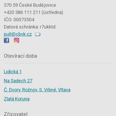
370 59 České Budějovice
+420 386 111 211 (ústředna)
IČO: 00073504
Datová schránka: r7ukktd
pult@cbvk.cz
Otevírací doba
Lidická 1
Na Sadech 27
Č. Dvory, Rožnov, S. Vrbné, Vltava
Zlatá Koruna
Zřizovatel