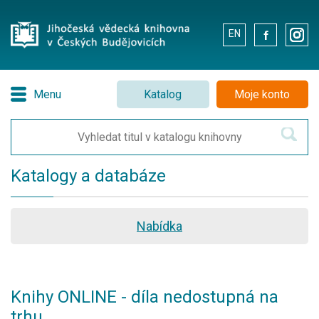
EN
.
.
Menu
Katalog
Moje konto
Katalogy a databáze
Nabídka
Knihy ONLINE - díla nedostupná na
trhu