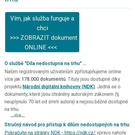
Vím, jak služba funguje a
chci
>>> ZOBRAZIT dokument
ONLINE <<<
O službě "Díla nedostupná na trhu" ...
Našim registrovaným uživatelům zpřístupňujeme online
více jak
178.000 dokumentů
. Tituly jsou dostupné díky
projektu
Národní digitální knihovny (NDK)
. Jedná se o
dokumenty, které jsou chráněny autorským zákonem (tj.
neuplynulo 70 let od smrti autora) a nejsou běžně dostupné
na trhu.
... více ...
Stručný návod pro přístup k dílům nedostupných na trhu
Pokračujte na stránky NDK - https://ndk.cz/
vpravo nahoře