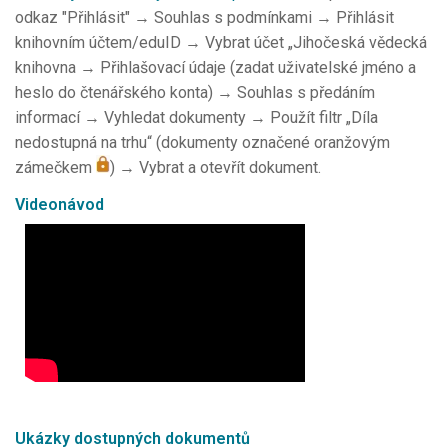
odkaz "Přihlásit" → Souhlas s podmínkami → Přihlásit
knihovním účtem/eduID → Vybrat účet „Jihočeská vědecká
knihovna → Přihlašovací údaje (zadat uživatelské jméno a
heslo do čtenářského konta) → Souhlas s předáním
informací → Vyhledat dokumenty → Použít filtr „Díla
nedostupná na trhu“ (dokumenty označené oranžovým
zámečkem
) → Vybrat a otevřít dokument.
Videonávod
Ukázky dostupných dokumentů