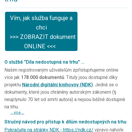
Vím, jak služba funguje a
chci
>>> ZOBRAZIT dokument
ONLINE <<<
O službě "Díla nedostupná na trhu" ...
Našim registrovaným uživatelům zpřístupňujeme online
více jak
178.000 dokumentů
. Tituly jsou dostupné díky
projektu
Národní digitální knihovny (NDK)
. Jedná se o
dokumenty, které jsou chráněny autorským zákonem (tj.
neuplynulo 70 let od smrti autora) a nejsou běžně dostupné
na trhu.
... více ...
Stručný návod pro přístup k dílům nedostupných na trhu
Pokračujte na stránky NDK - https://ndk.cz/
vpravo nahoře