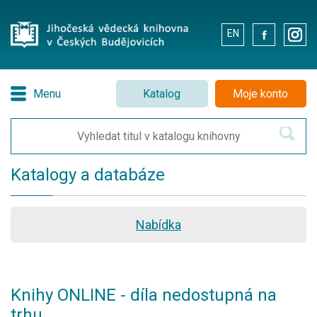
EN
.
.
Menu
Katalog
Moje konto
Katalogy a databáze
Nabídka
Knihy ONLINE - díla nedostupná na
trhu