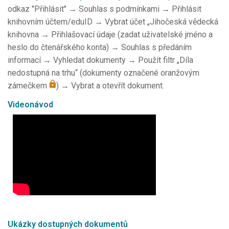
odkaz "Přihlásit" → Souhlas s podmínkami → Přihlásit
knihovním účtem/eduID → Vybrat účet „Jihočeská vědecká
knihovna → Přihlašovací údaje (zadat uživatelské jméno a
heslo do čtenářského konta) → Souhlas s předáním
informací → Vyhledat dokumenty → Použít filtr „Díla
nedostupná na trhu“ (dokumenty označené oranžovým
zámečkem
) → Vybrat a otevřít dokument.
Videonávod
Ukázky dostupných dokumentů