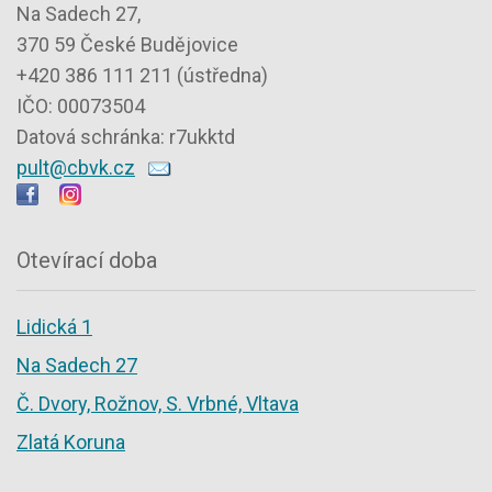
Na Sadech 27,
370 59 České Budějovice
+420 386 111 211 (ústředna)
IČO: 00073504
Datová schránka: r7ukktd
pult@cbvk.cz
Otevírací doba
Lidická 1
Na Sadech 27
Č. Dvory, Rožnov, S. Vrbné, Vltava
Zlatá Koruna