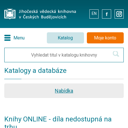
EN
.
.
Menu
Katalog
Moje konto
Katalogy a databáze
Nabídka
Knihy ONLINE - díla nedostupná na
trhu