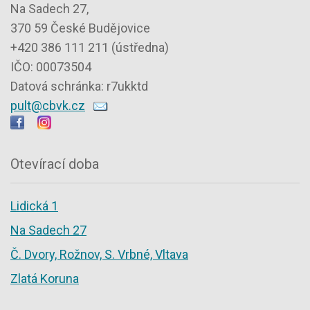
Na Sadech 27,
370 59 České Budějovice
+420 386 111 211 (ústředna)
IČO: 00073504
Datová schránka: r7ukktd
pult@cbvk.cz
Otevírací doba
Lidická 1
Na Sadech 27
Č. Dvory, Rožnov, S. Vrbné, Vltava
Zlatá Koruna