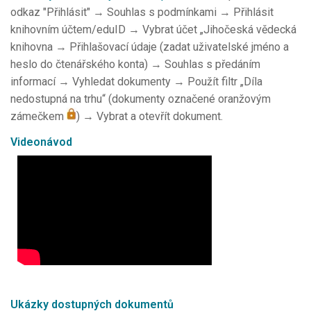
odkaz "Přihlásit" → Souhlas s podmínkami → Přihlásit
knihovním účtem/eduID → Vybrat účet „Jihočeská vědecká
knihovna → Přihlašovací údaje (zadat uživatelské jméno a
heslo do čtenářského konta) → Souhlas s předáním
informací → Vyhledat dokumenty → Použít filtr „Díla
nedostupná na trhu“ (dokumenty označené oranžovým
zámečkem
) → Vybrat a otevřít dokument.
Videonávod
Ukázky dostupných dokumentů