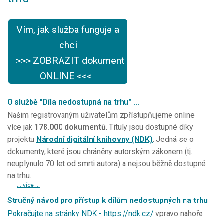
Vím, jak služba funguje a
chci
>>> ZOBRAZIT dokument
ONLINE <<<
O službě "Díla nedostupná na trhu" ...
Našim registrovaným uživatelům zpřístupňujeme online
více jak
178.000 dokumentů
. Tituly jsou dostupné díky
projektu
Národní digitální knihovny (NDK)
. Jedná se o
dokumenty, které jsou chráněny autorským zákonem (tj.
neuplynulo 70 let od smrti autora) a nejsou běžně dostupné
na trhu.
... více ...
Stručný návod pro přístup k dílům nedostupných na trhu
Pokračujte na stránky NDK - https://ndk.cz/
vpravo nahoře