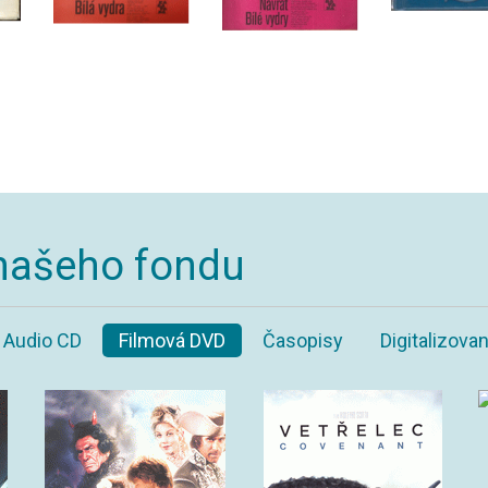
našeho fondu
Audio CD
Filmová DVD
Časopisy
Digitalizov