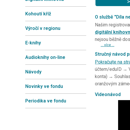
>
Kohoutí kříž
O službě "Díla n
Našim registrova
Výročí v regionu
digitální knihov
nejsou běžně dos
E-knihy
... více ...
Stručný návod p
Audioknihy on-line
Pokračujte na str
účtem/eduID → Vy
Návody
konta) → Souhlas
oranžovým zám
Novinky ve fondu
Videonávod
Periodika ve fondu