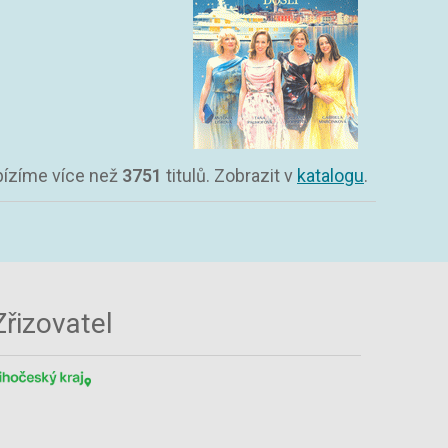
abízíme více než
3751
titulů. Zobrazit v
katalogu
.
Zřizovatel