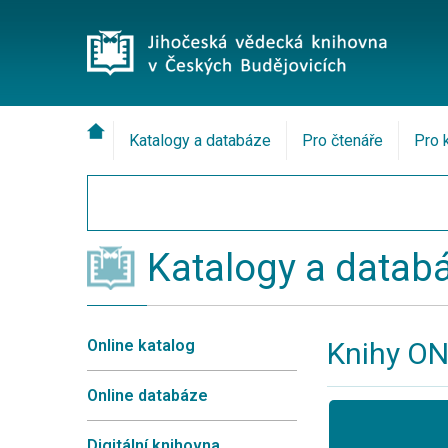
Katalogy a databáze
Pro čtenáře
Pro 
Katalogy a datab
Online katalog
Knihy ON
Online databáze
Digitální knihovna