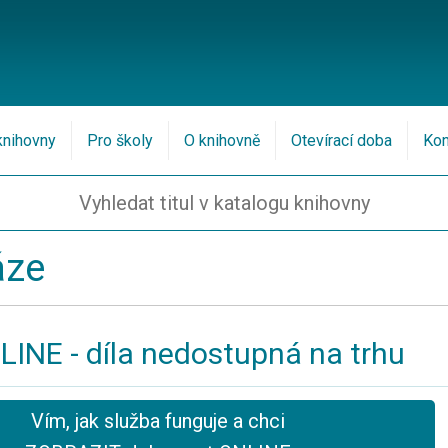
knihovny
Pro školy
O knihovně
Otevírací doba
Kon
áze
LINE - díla nedostupná na trhu
Vím, jak služba funguje a chci