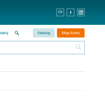
EN
.
.
takty
Katalog
Moje konto