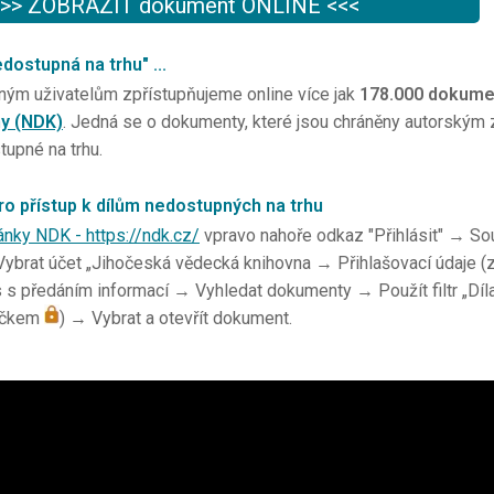
>> ZOBRAZIT dokument ONLINE <<<
edostupná na trhu" ...
ným uživatelům zpřístupňujeme online více jak
178.000 dokume
ny (NDK)
. Jedná se o dokumenty, které jsou chráněny autorským z
tupné na trhu.
ro přístup k dílům nedostupných na trhu
ánky NDK - https://ndk.cz/
vpravo nahoře odkaz "Přihlásit" → So
brat účet „Jihočeská vědecká knihovna → Přihlašovací údaje (z
 s předáním informací → Vyhledat dokumenty → Použít filtr „Dí
ečkem
) → Vybrat a otevřít dokument.