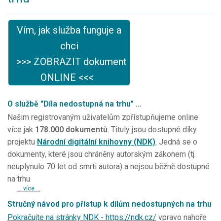
Vím, jak služba funguje a
chci
>>> ZOBRAZIT dokument
ONLINE <<<
O službě "Díla nedostupná na trhu" ...
Našim registrovaným uživatelům zpřístupňujeme online
více jak
178.000 dokumentů
. Tituly jsou dostupné díky
projektu
Národní digitální knihovny (NDK)
. Jedná se o
dokumenty, které jsou chráněny autorským zákonem (tj.
neuplynulo 70 let od smrti autora) a nejsou běžně dostupné
na trhu.
... více ...
Stručný návod pro přístup k dílům nedostupných na trhu
Pokračujte na stránky NDK - https://ndk.cz/
vpravo nahoře