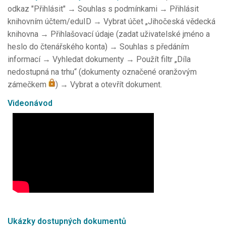
odkaz "Přihlásit" → Souhlas s podmínkami → Přihlásit
knihovním účtem/eduID → Vybrat účet „Jihočeská vědecká
knihovna → Přihlašovací údaje (zadat uživatelské jméno a
heslo do čtenářského konta) → Souhlas s předáním
informací → Vyhledat dokumenty → Použít filtr „Díla
nedostupná na trhu“ (dokumenty označené oranžovým
zámečkem
) → Vybrat a otevřít dokument.
Videonávod
Ukázky dostupných dokumentů