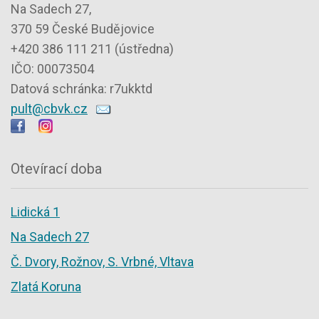
Na Sadech 27,
370 59 České Budějovice
+420 386 111 211 (ústředna)
IČO: 00073504
Datová schránka: r7ukktd
pult@cbvk.cz
Otevírací doba
Lidická 1
Na Sadech 27
Č. Dvory, Rožnov, S. Vrbné, Vltava
Zlatá Koruna