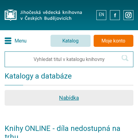
EN
.
.
Menu
Katalog
Moje konto
Katalogy a databáze
Nabídka
Knihy ONLINE - díla nedostupná na
trhu