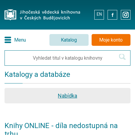
EN
.
.
Menu
Katalog
Moje konto
Katalogy a databáze
Nabídka
Knihy ONLINE - díla nedostupná na
trhu