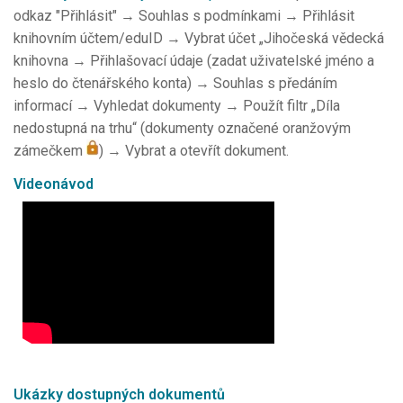
odkaz "Přihlásit" → Souhlas s podmínkami → Přihlásit
knihovním účtem/eduID → Vybrat účet „Jihočeská vědecká
knihovna → Přihlašovací údaje (zadat uživatelské jméno a
heslo do čtenářského konta) → Souhlas s předáním
informací → Vyhledat dokumenty → Použít filtr „Díla
nedostupná na trhu“ (dokumenty označené oranžovým
zámečkem
) → Vybrat a otevřít dokument.
Videonávod
Ukázky dostupných dokumentů