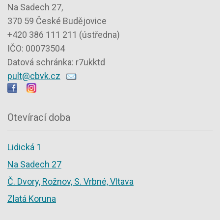
Na Sadech 27,
370 59 České Budějovice
+420 386 111 211 (ústředna)
IČO: 00073504
Datová schránka: r7ukktd
pult@cbvk.cz
Otevírací doba
Lidická 1
Na Sadech 27
Č. Dvory, Rožnov, S. Vrbné, Vltava
Zlatá Koruna