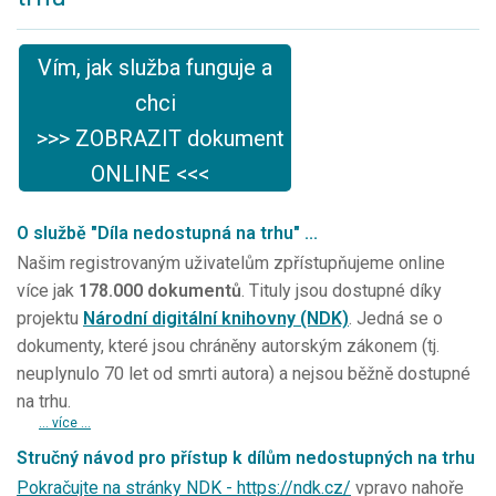
Vím, jak služba funguje a
chci
>>> ZOBRAZIT dokument
ONLINE <<<
O službě "Díla nedostupná na trhu" ...
Našim registrovaným uživatelům zpřístupňujeme online
více jak
178.000 dokumentů
. Tituly jsou dostupné díky
projektu
Národní digitální knihovny (NDK)
. Jedná se o
dokumenty, které jsou chráněny autorským zákonem (tj.
neuplynulo 70 let od smrti autora) a nejsou běžně dostupné
na trhu.
... více ...
Stručný návod pro přístup k dílům nedostupných na trhu
Pokračujte na stránky NDK - https://ndk.cz/
vpravo nahoře