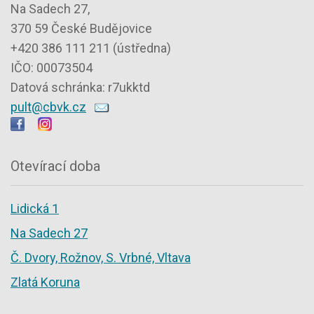
Na Sadech 27,
370 59 České Budějovice
+420 386 111 211 (ústředna)
IČO: 00073504
Datová schránka: r7ukktd
pult@cbvk.cz
Otevírací doba
Lidická 1
Na Sadech 27
Č. Dvory, Rožnov, S. Vrbné, Vltava
Zlatá Koruna