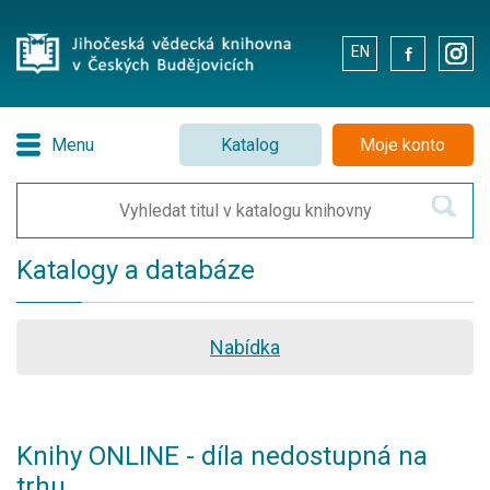
EN
.
.
Menu
Katalog
Moje konto
Katalogy a databáze
Nabídka
Knihy ONLINE - díla nedostupná na
trhu