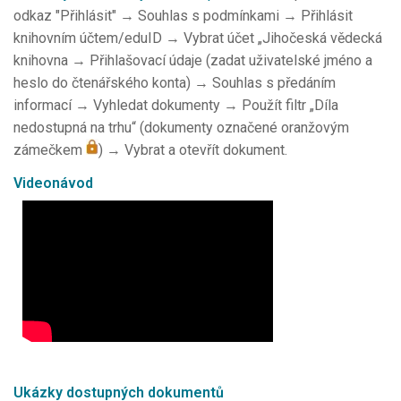
odkaz "Přihlásit" → Souhlas s podmínkami → Přihlásit
knihovním účtem/eduID → Vybrat účet „Jihočeská vědecká
knihovna → Přihlašovací údaje (zadat uživatelské jméno a
heslo do čtenářského konta) → Souhlas s předáním
informací → Vyhledat dokumenty → Použít filtr „Díla
nedostupná na trhu“ (dokumenty označené oranžovým
zámečkem
) → Vybrat a otevřít dokument.
Videonávod
Ukázky dostupných dokumentů