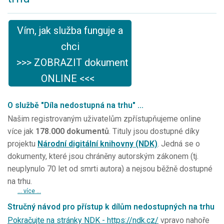
Vím, jak služba funguje a
chci
>>> ZOBRAZIT dokument
ONLINE <<<
O službě "Díla nedostupná na trhu" ...
Našim registrovaným uživatelům zpřístupňujeme online
více jak
178.000 dokumentů
. Tituly jsou dostupné díky
projektu
Národní digitální knihovny (NDK)
. Jedná se o
dokumenty, které jsou chráněny autorským zákonem (tj.
neuplynulo 70 let od smrti autora) a nejsou běžně dostupné
na trhu.
... více ...
Stručný návod pro přístup k dílům nedostupných na trhu
Pokračujte na stránky NDK - https://ndk.cz/
vpravo nahoře