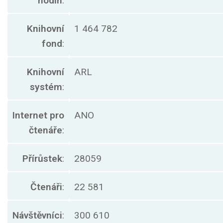
hodin
:
Knihovní
1 464 782
fond
:
Knihovní
ARL
systém
:
Internet pro
ANO
čtenáře
:
Přírůstek
:
28059
Čtenáři
:
22 581
Návštěvníci
:
300 610