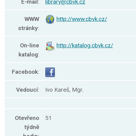
E-mail
:
library@cbvk.cz
WWW
http://www.cbvk.cz/
stránky
:
On-line
http://katalog.cbvk.cz/
katalog
:
Facebook
:
Vedoucí
:
Ivo Kareš, Mgr.
Otevřeno
51
týdně