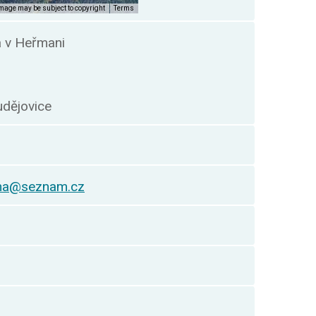
a v Heřmani
ň
udějovice
vna@seznam.cz