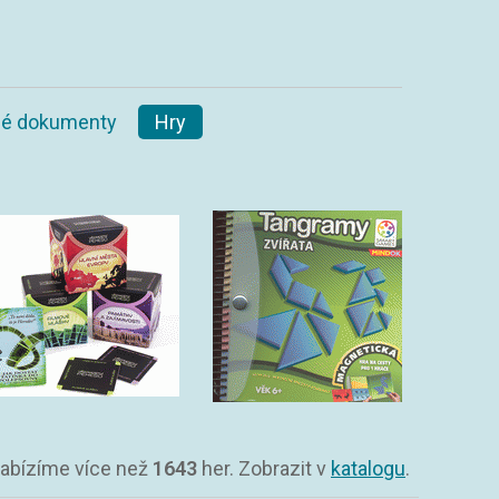
ané dokumenty
Hry
Nabízíme více než
1643
her. Zobrazit v
katalogu
.