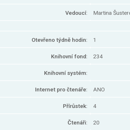
Vedoucí
:
Martina Šuster
Otevřeno týdně hodin
:
1
Knihovní fond
:
234
Knihovní systém
:
Internet pro čtenáře
:
ANO
Přírůstek
:
4
Čtenáři
:
20