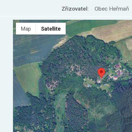
Zřizovatel
:
Obec Heřma