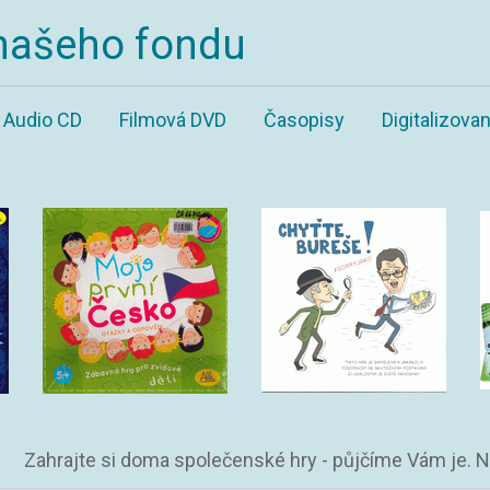
našeho fondu
Audio CD
Filmová DVD
Časopisy
Digitalizov
Zahrajte si doma společenské hry - půjčíme Vám je. 