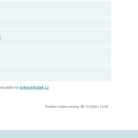
í
vy pište na
svikova@cbvk.cz
Poslední změna stránky: 08.10.2024 v 16.03