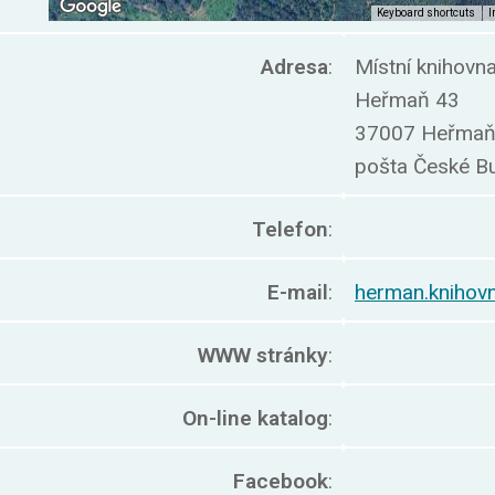
Adresa
:
Místní knihovn
Heřmaň 43
37007 Heřma
pošta České B
Telefon
:
E-mail
:
herman.kniho
WWW stránky
:
On-line katalog
:
Facebook
: