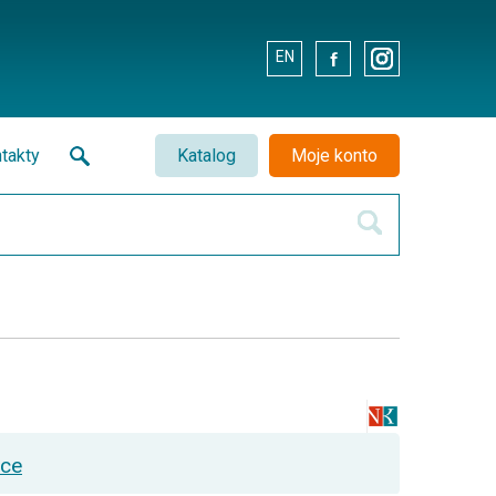
EN
.
.
takty
Katalog
Moje konto
ice