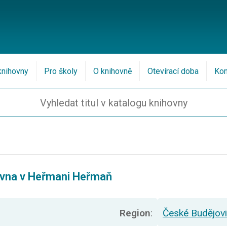
knihovny
Pro školy
O knihovně
Otevírací doba
Kon
ovna v Heřmani Heřmaň
Region
:
České Budějov