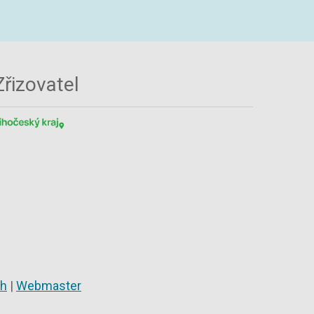
Zřizovatel
ch
|
Webmaster