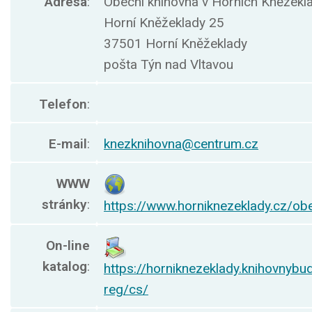
Adresa
:
Obecní knihovna v Horních Kněžekl
Horní Kněžeklady 25
37501 Horní Kněžeklady
pošta Týn nad Vltavou
Telefon
:
E-mail
:
knezknihovna@centrum.cz
WWW
stránky
:
https://www.horniknezeklady.cz/ob
On-line
katalog
:
https://horniknezeklady.knihovnybud
reg/cs/