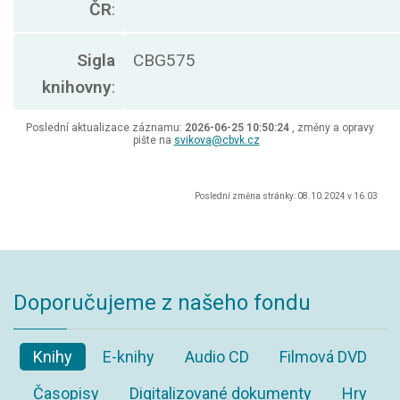
ČR
:
Sigla
CBG575
knihovny
:
Poslední aktualizace záznamu:
2026-06-25 10:50:24
, změny a opravy
pište na
svikova@cbvk.cz
Poslední změna stránky: 08.10.2024 v 16.03
Doporučujeme z našeho fondu
Knihy
E-knihy
Audio CD
Filmová DVD
Časopisy
Digitalizované dokumenty
Hry