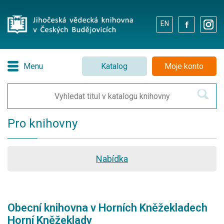
EN
.
.
Menu
Katalog
Moje konto
Pro knihovny
Nabídka
Obecní knihovna v Horních Kněžekladech
Horní Kněžeklady