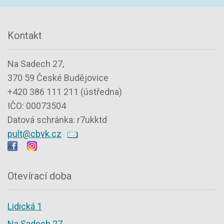
Kontakt
Na Sadech 27,
370 59 České Budějovice
+420 386 111 211 (ústředna)
IČO: 00073504
Datová schránka: r7ukktd
pult@cbvk.cz
Otevírací doba
Lidická 1
Na Sadech 27