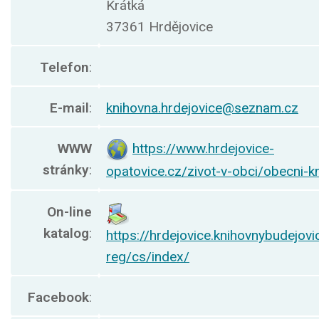
Krátká
37361 Hrdějovice
Telefon
:
E-mail
:
knihovna.hrdejovice@seznam.cz
WWW
https://www.hrdejovice-
stránky
:
opatovice.cz/zivot-v-obci/obecni-k
On-line
katalog
:
https://hrdejovice.knihovnybudejovic
reg/cs/index/
Facebook
: