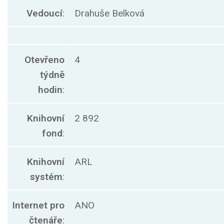
Vedoucí
:
Drahuše Belková
Otevřeno
4
týdně
hodin
:
Knihovní
2 892
fond
:
Knihovní
ARL
systém
:
Internet pro
ANO
čtenáře
: