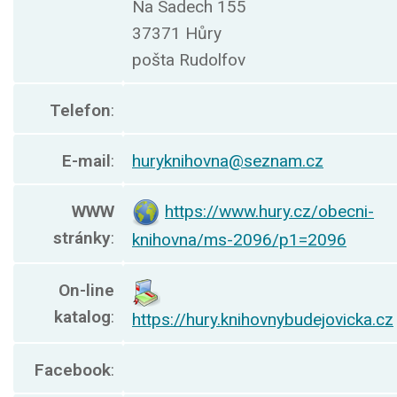
Na Sadech 155
37371 Hůry
pošta Rudolfov
Telefon
:
E-mail
:
huryknihovna@seznam.cz
WWW
https://www.hury.cz/obecni-
stránky
:
knihovna/ms-2096/p1=2096
On-line
katalog
:
https://hury.knihovnybudejovicka.cz
Facebook
: