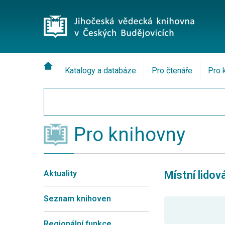
Katalogy a databáze
Pro čtenáře
Pro 
Pro knihovny
Aktuality
Místní lido
Seznam knihoven
Regionální funkce