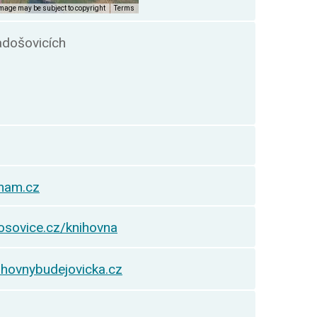
adošovicích
nam.cz
osovice.cz/knihovna
ihovnybudejovicka.cz