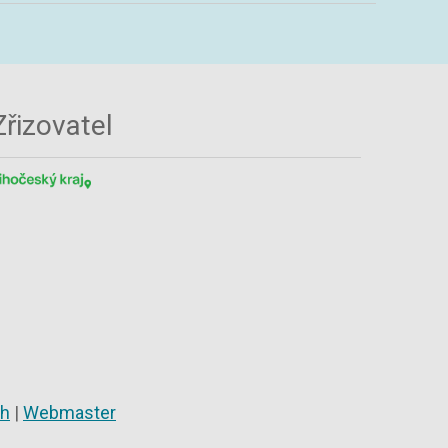
Zřizovatel
ch
|
Webmaster