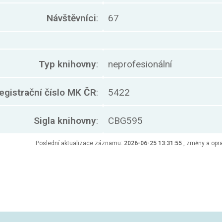
Návštěvníci
:
67
Typ knihovny
:
neprofesionální
egistrační číslo MK ČR
:
5422
Sigla knihovny
:
CBG595
Poslední aktualizace záznamu:
2026-06-25 13:31:55
, změny a opra