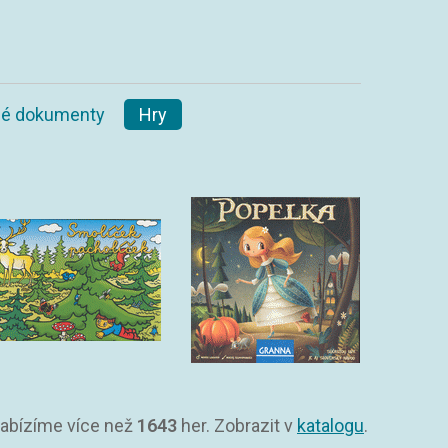
ané dokumenty
Hry
Nabízíme více než
1643
her. Zobrazit v
katalogu
.