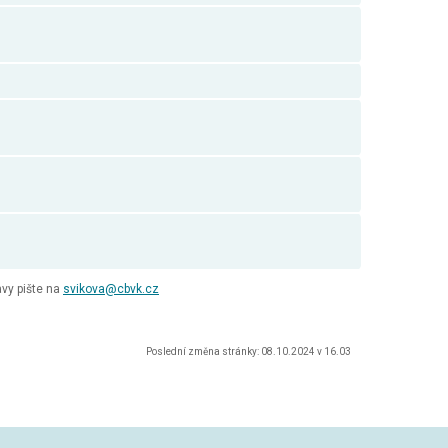
vy pište na
svikova@cbvk.cz
Poslední změna stránky: 08.10.2024 v 16.03