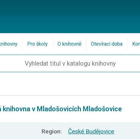
knihovny
Pro školy
O knihovně
Otevírací doba
Kon
vá knihovna v Mladošovicích Mladošovice
Region
:
České Budějovice