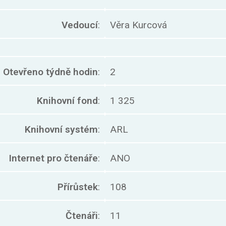
Vedoucí
:
Věra Kurcová
Otevřeno týdně hodin
:
2
Knihovní fond
:
1 325
Knihovní systém
:
ARL
Internet pro čtenáře
:
ANO
Přírůstek
:
108
Čtenáři
:
11