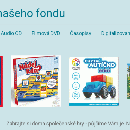
našeho fondu
Audio CD
Filmová DVD
Časopisy
Digitalizov
Zahrajte si doma společenské hry - půjčíme Vám je. 