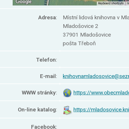
Adresa
:
Místní lidová knihovna v Ml
Mladošovice 2
37901 Mladošovice
pošta Třeboň
Telefon
:
E-mail
:
knihovnamladosovice@sez
WWW stránky
:
https://www.obecmlad
On-line katalog
:
https://mladosovice.kn
Facebook
: