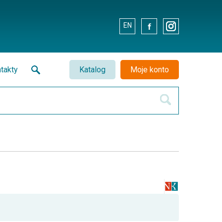
EN
.
.
takty
Katalog
Moje konto