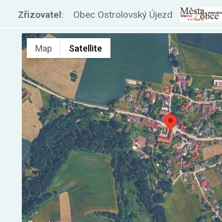
Zřizovatel
:
Obec Ostrolovský Újezd