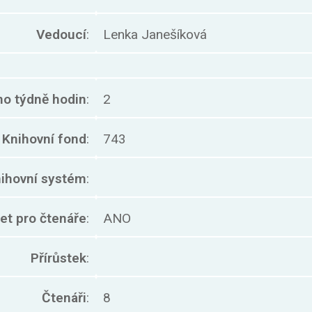
Vedoucí
:
Lenka Janešíková
no týdně hodin
:
2
Knihovní fond
:
743
ihovní systém
:
net pro čtenáře
:
ANO
Přírůstek
:
Čtenáři
:
8