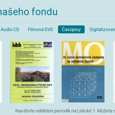
našeho fondu
Audio CD
Filmová DVD
Časopisy
Digitalizov
Navštivte oddělení periodik na Lidické 1. Můžete 