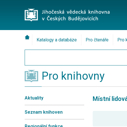
Katalogy a databáze
Pro čtenáře
Pro 
Pro knihovny
Aktuality
Místní lido
Seznam knihoven
Regionální funkce