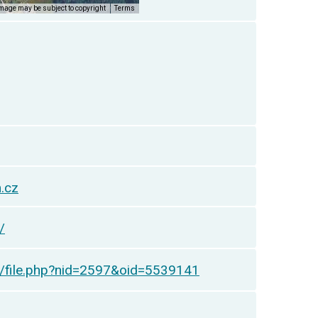
.cz
/
z/file.php?nid=2597&oid=5539141