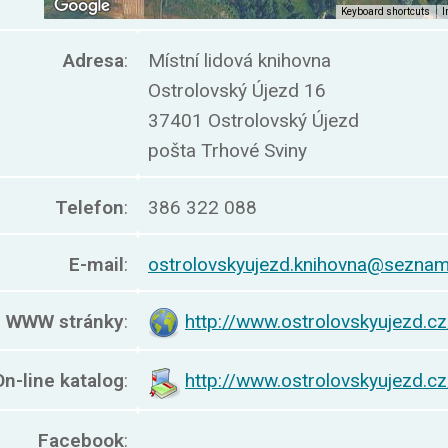
Adresa
:
Místní lidová knihovna
Ostrolovský Újezd 16
37401 Ostrolovský Újezd
pošta Trhové Sviny
Telefon
:
386 322 088
E-mail
:
ostrolovskyujezd.knihovna@seznam
WWW stránky
:
http://www.ostrolovskyujezd.cz
On-line katalog
:
http://www.ostrolovskyujezd.c
Facebook
: