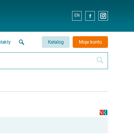
EN
.
.
takty
Katalog
Moje konto