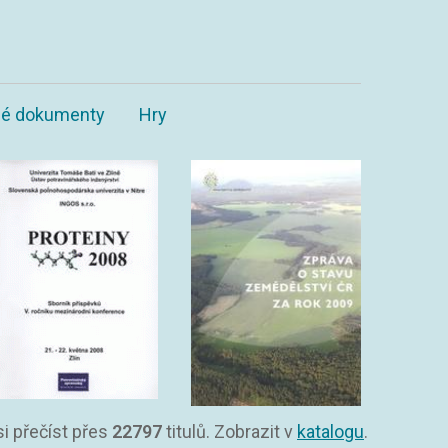
ané dokumenty
Hry
si přečíst přes
22797
titulů. Zobrazit v
katalogu
.