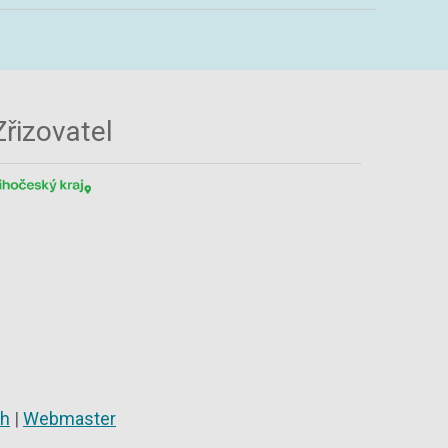
Zřizovatel
ch
|
Webmaster