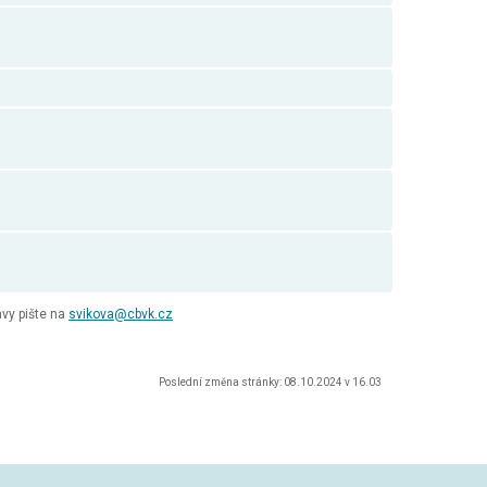
vy pište na
svikova@cbvk.cz
Poslední změna stránky: 08.10.2024 v 16.03