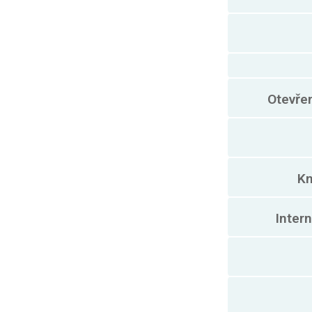
Otevře
Kn
Inter