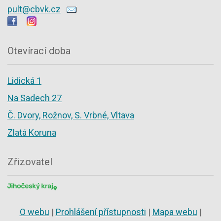
pult@cbvk.cz
Otevírací doba
Lidická 1
Na Sadech 27
Č. Dvory, Rožnov, S. Vrbné, Vltava
Zlatá Koruna
Zřizovatel
O webu
|
Prohlášení přístupnosti
|
Mapa webu
|