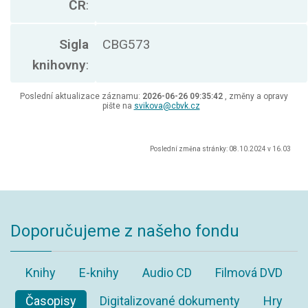
ČR
:
Sigla
CBG573
knihovny
:
Poslední aktualizace záznamu:
2026-06-26 09:35:42
, změny a opravy
pište na
svikova@cbvk.cz
Poslední změna stránky: 08.10.2024 v 16.03
Doporučujeme z našeho fondu
Knihy
E-knihy
Audio CD
Filmová DVD
Časopisy
Digitalizované dokumenty
Hry