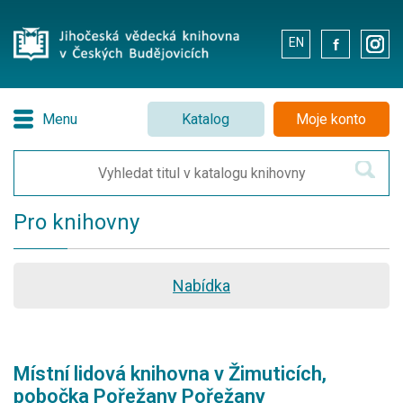
EN
.
.
Menu
Katalog
Moje konto
Pro knihovny
Nabídka
Místní lidová knihovna v Žimuticích,
pobočka Pořežany Pořežany