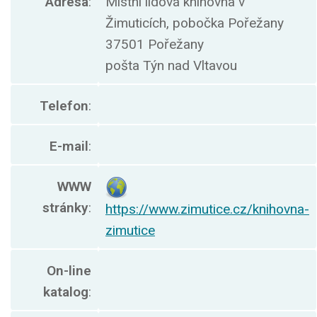
Adresa
:
Místní lidová knihovna v
Žimuticích, pobočka Pořežany
37501 Pořežany
pošta Týn nad Vltavou
Telefon
:
E-mail
:
WWW
stránky
:
https://www.zimutice.cz/knihovna-
zimutice
On-line
katalog
: