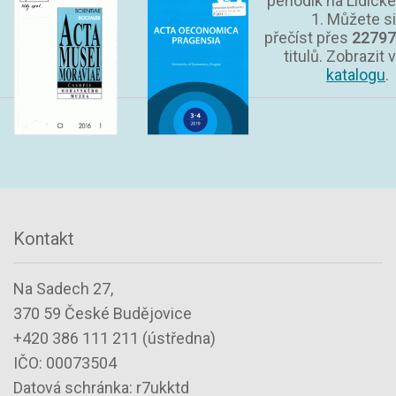
periodik na Lidické
1. Můžete si
přečíst přes
22797
titulů. Zobrazit v
katalogu
.
Kontakt
Na Sadech 27,
370 59 České Budějovice
+420 386 111 211 (ústředna)
IČO: 00073504
Datová schránka: r7ukktd