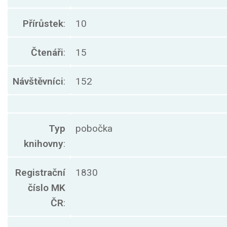
Přírůstek
:
10
Čtenáři
:
15
Návštěvníci
:
152
Typ
pobočka
knihovny
:
Registrační
1830
číslo MK
ČR
: