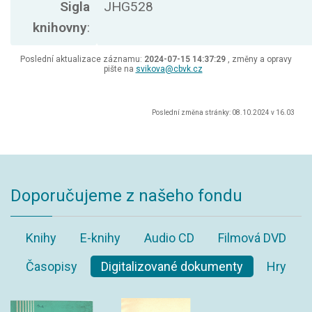
Sigla
JHG528
knihovny
:
Poslední aktualizace záznamu:
2024-07-15 14:37:29
, změny a opravy
pište na
svikova@cbvk.cz
Poslední změna stránky: 08.10.2024 v 16.03
Doporučujeme z našeho fondu
Knihy
E-knihy
Audio CD
Filmová DVD
Časopisy
Digitalizované dokumenty
Hry