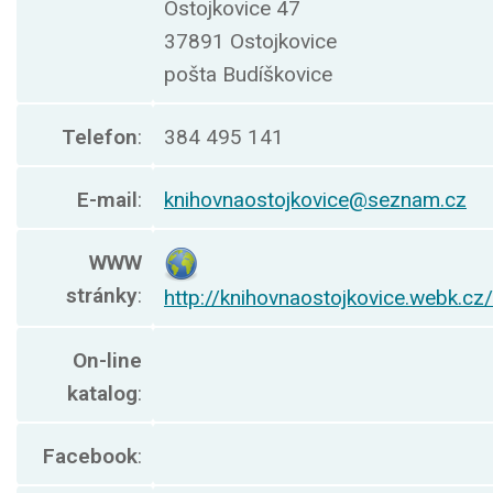
Ostojkovice 47
37891 Ostojkovice
pošta Budíškovice
Telefon
:
384 495 141
E-mail
:
knihovnaostojkovice@seznam.cz
WWW
stránky
:
http://knihovnaostojkovice.webk.cz/
On-line
katalog
:
Facebook
: