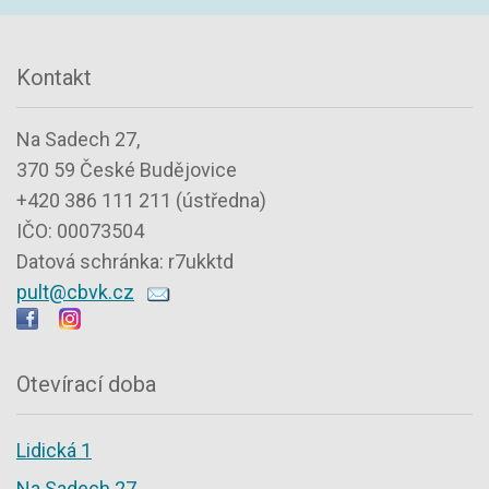
Kontakt
Na Sadech 27,
370 59 České Budějovice
+420 386 111 211 (ústředna)
IČO: 00073504
Datová schránka: r7ukktd
pult@cbvk.cz
Otevírací doba
Lidická 1
Na Sadech 27