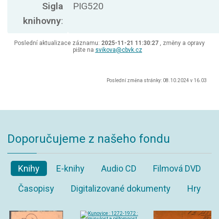
Sigla
PIG520
knihovny
:
Poslední aktualizace záznamu:
2025-11-21 11:30:27
, změny a opravy
pište na
svikova@cbvk.cz
Poslední změna stránky: 08.10.2024 v 16.03
Doporučujeme z našeho fondu
Knihy
E-knihy
Audio CD
Filmová DVD
Časopisy
Digitalizované dokumenty
Hry