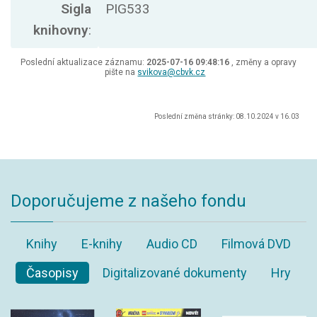
Sigla
PIG533
knihovny
:
Poslední aktualizace záznamu:
2025-07-16 09:48:16
, změny a opravy
pište na
svikova@cbvk.cz
Poslední změna stránky: 08.10.2024 v 16.03
Doporučujeme z našeho fondu
Knihy
E-knihy
Audio CD
Filmová DVD
Časopisy
Digitalizované dokumenty
Hry