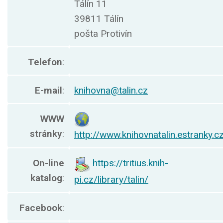
Tálín 11
39811 Tálín
pošta Protivín
Telefon
:
E-mail
:
knihovna@talin.cz
WWW
stránky
:
http://www.knihovnatalin.estranky.c
On-line
https://tritius.knih-
katalog
:
pi.cz/library/talin/
Facebook
: