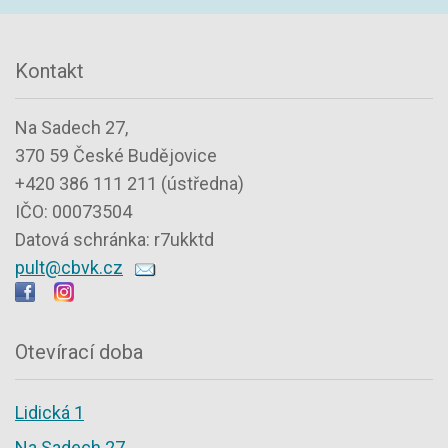
Kontakt
Na Sadech 27,
370 59 České Budějovice
+420 386 111 211 (ústředna)
IČO: 00073504
Datová schránka: r7ukktd
pult@cbvk.cz
Otevírací doba
Lidická 1
Na Sadech 27