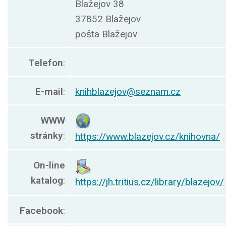
Blažejov 38
37852 Blažejov
pošta Blažejov
Telefon
:
E-mail
:
knihblazejov@seznam.cz
WWW
stránky
:
https://www.blazejov.cz/knihovna/
On-line
katalog
:
https://jh.tritius.cz/library/blazejov/
Facebook
: