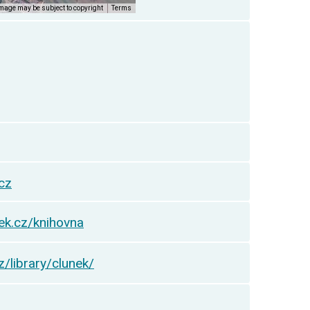
cz
ek.cz/knihovna
.cz/library/clunek/