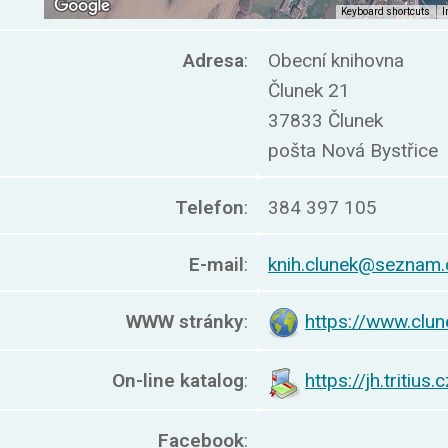
Adresa
:
Obecní knihovna
Člunek 21
37833 Člunek
pošta Nová Bystřice
Telefon
:
384 397 105
E-mail
:
knih.clunek@seznam.
WWW stránky
:
https://www.clun
On-line katalog
:
https://jh.tritius
Facebook
: