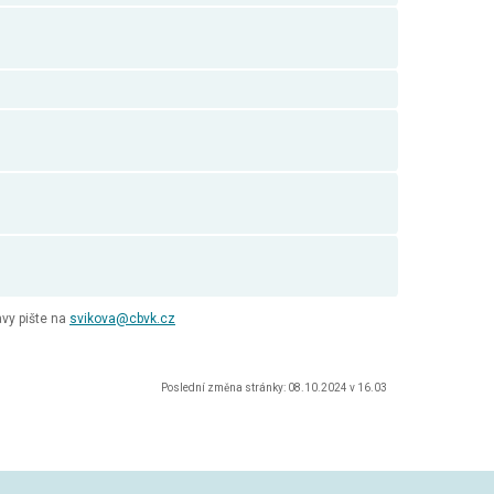
vy pište na
svikova@cbvk.cz
Poslední změna stránky: 08.10.2024 v 16.03