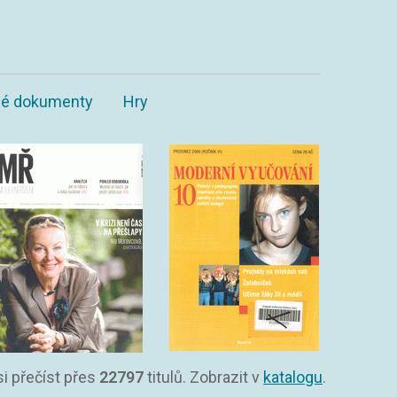
ané dokumenty
Hry
si přečíst přes
22797
titulů. Zobrazit v
katalogu
.