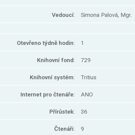
Vedoucí
:
Simona Palová, Mgr.
Otevřeno týdně hodin
:
1
Knihovní fond
:
729
Knihovní systém
:
Tritius
Internet pro čtenáře
:
ANO
Přírůstek
:
36
Čtenáři
:
9