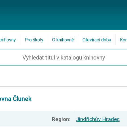
knihovny
Pro školy
O knihovně
Otevírací doba
Kon
ovna Člunek
Region
:
Jindřichův Hradec