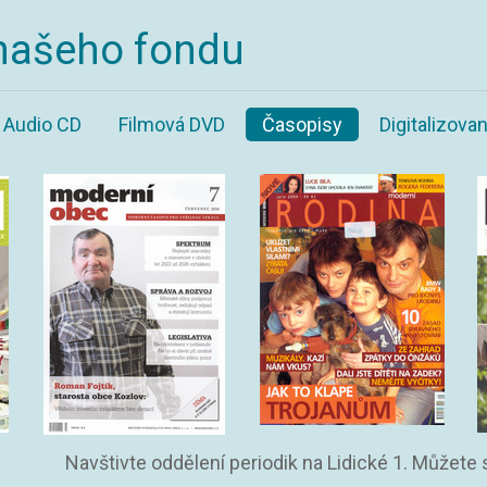
našeho fondu
Audio CD
Filmová DVD
Časopisy
Digitalizov
Navštivte oddělení periodik na Lidické 1. Můžete 