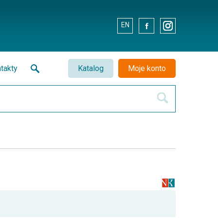
EN
.
.
takty
Katalog
Moje konto