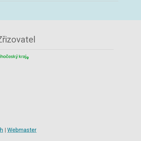
Zřizovatel
ch
|
Webmaster