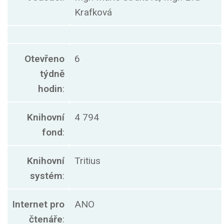
Krafková
Otevřeno
6
týdně
hodin
:
Knihovní
4 794
fond
:
Knihovní
Tritius
systém
:
Internet pro
ANO
čtenáře
: