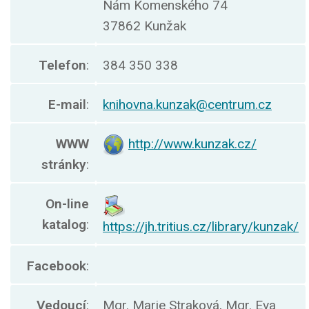
Nám Komenského 74
37862 Kunžak
Telefon
:
384 350 338
E-mail
:
knihovna.kunzak@centrum.cz
WWW
http://www.kunzak.cz/
stránky
:
On-line
katalog
:
https://jh.tritius.cz/library/kunzak/
Facebook
:
Vedoucí
:
Mgr. Marie Straková, Mgr. Eva