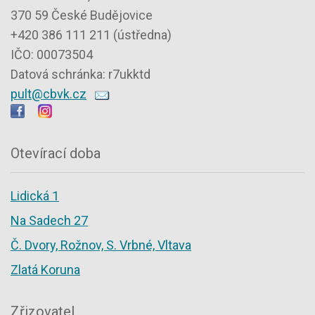
370 59 České Budějovice
+420 386 111 211 (ústředna)
IČO: 00073504
Datová schránka: r7ukktd
pult@cbvk.cz
Otevírací doba
Lidická 1
Na Sadech 27
Č. Dvory, Rožnov, S. Vrbné, Vltava
Zlatá Koruna
Zřizovatel