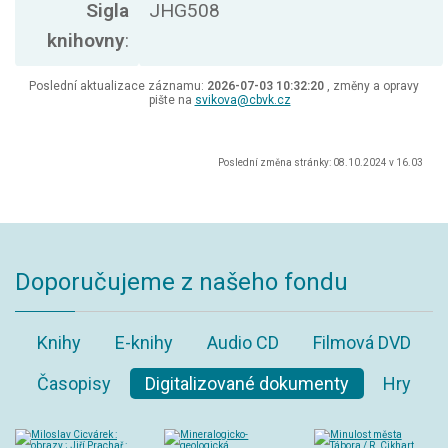
Sigla
JHG508
knihovny
:
Poslední aktualizace záznamu:
2026-07-03 10:32:20
, změny a opravy
pište na
svikova@cbvk.cz
Poslední změna stránky: 08.10.2024 v 16.03
Doporučujeme z našeho fondu
Knihy
E-knihy
Audio CD
Filmová DVD
Časopisy
Digitalizované dokumenty
Hry