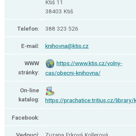
Ktiš 11
38403 Ktiš
Telefon
:
388 323 526
E-mail
:
knihovna@ktis.cz
WWW
https://www.ktis.cz/volny-
stránky
:
cas/obecni-knihovna/
On-line
katalog
:
https://prachatice.tritius.cz/library/k
Facebook
:
Vedoucí
:
Zuzana Frková Kollerová