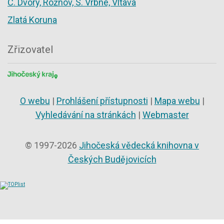
Č. Dvory, Rožnov, S. Vrbné, Vltava
Zlatá Koruna
Zřizovatel
O webu
|
Prohlášení přístupnosti
|
Mapa webu
|
Vyhledávání na stránkách
|
Webmaster
© 1997-2026
Jihočeská vědecká knihovna v
Českých Budějovicích