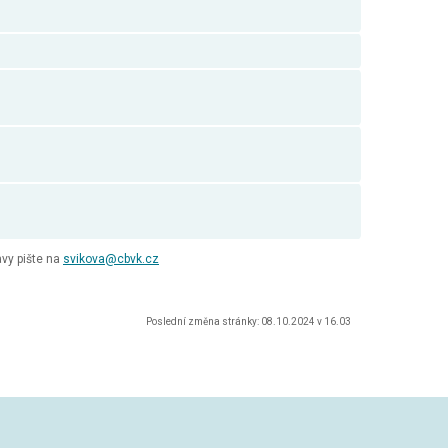
vy pište na
svikova@cbvk.cz
Poslední změna stránky: 08.10.2024 v 16.03