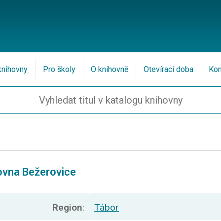
knihovny
Pro školy
O knihovně
Otevírací doba
Kon
ovna Bežerovice
Region
:
Tábor