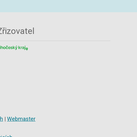
Zřizovatel
ch
|
Webmaster