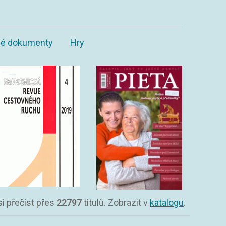
ané dokumenty
Hry
si přečíst přes
22797
titulů. Zobrazit v
katalogu
.