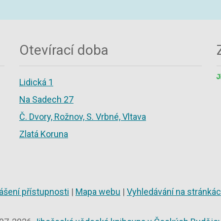
Otevírací doba
Lidická 1
Na Sadech 27
Č. Dvory, Rožnov, S. Vrbné, Vltava
Zlatá Koruna
ášení přístupnosti
|
Mapa webu
|
Vyhledávání na stránká