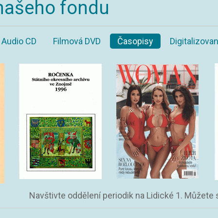
našeho fondu
Audio CD
Filmová DVD
Časopisy
Digitalizov
Navštivte oddělení periodik na Lidické 1. Můžete 