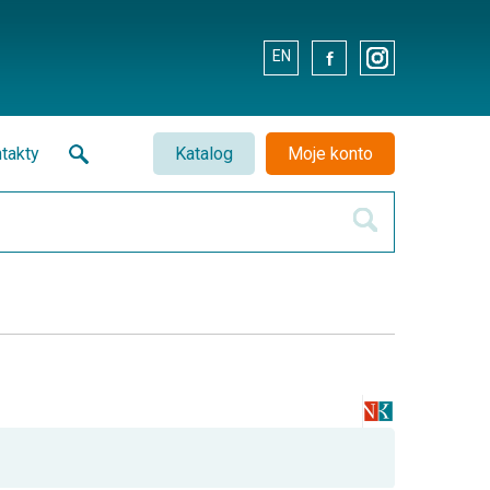
EN
.
.
takty
Katalog
Moje konto