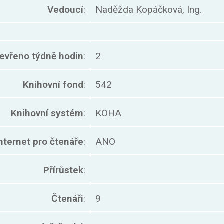
Vedoucí
:
Naděžda Kopáčková, Ing.
evřeno týdně hodin
:
2
Knihovní fond
:
542
Knihovní systém
:
KOHA
nternet pro čtenáře
:
ANO
Přírůstek
:
Čtenáři
:
9