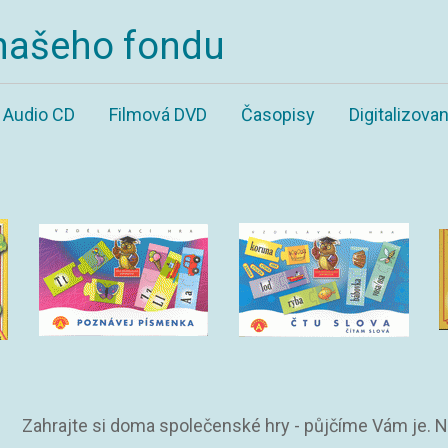
našeho fondu
Audio CD
Filmová DVD
Časopisy
Digitalizov
Zahrajte si doma společenské hry - půjčíme Vám je. 