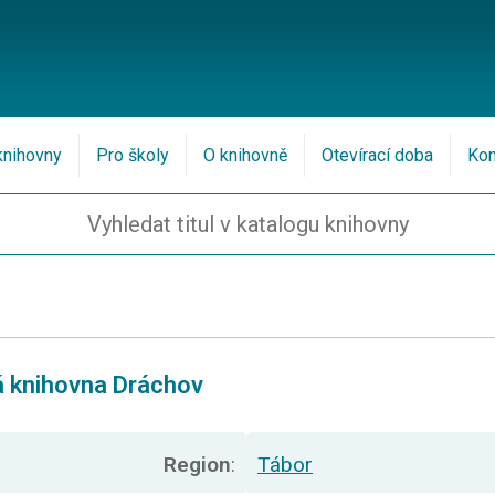
knihovny
Pro školy
O knihovně
Otevírací doba
Kon
vá knihovna Dráchov
Region
:
Tábor