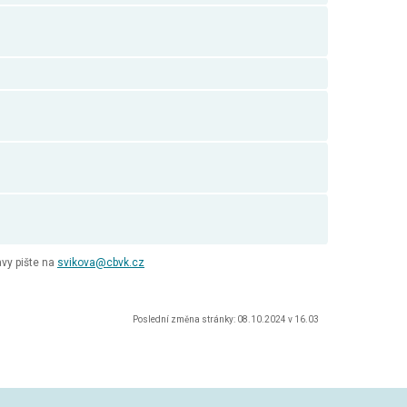
vy pište na
svikova@cbvk.cz
Poslední změna stránky: 08.10.2024 v 16.03