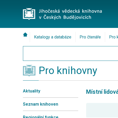
Katalogy a databáze
Pro čtenáře
Pro 
Pro knihovny
Aktuality
Místní lido
Seznam knihoven
Regionální funkce