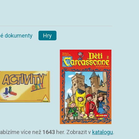
ané dokumenty
Hry
Nabízíme více než
1643
her. Zobrazit v
katalogu
.