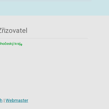
Zřizovatel
ch
|
Webmaster