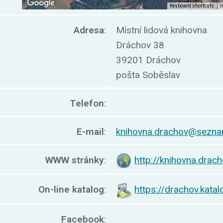
Adresa
:
Místní lidová knihovna
Dráchov 38
39201 Dráchov
pošta Soběslav
Telefon
:
E-mail
:
knihovna.drachov@sezna
WWW stránky
:
http://knihovna.drach
On-line katalog
:
https://drachov.katal
Facebook
: