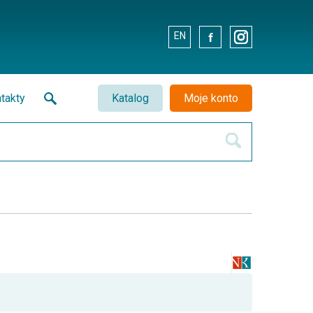
EN
.
.
takty
Katalog
Moje konto