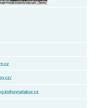
m.cz
ov.cz/
og.knihovnatabor.cz