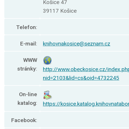
Košice 47
39117 Košice
Telefon
:
E-mail
:
knihovnakosice@seznam.cz
WWW
stránky
:
http://www.obeckosice.cz/index.ph
nid=2103&lid=cs&oid=4732245
On-line
katalog
:
https://kosice.katalog.knihovnatabo
Facebook
: