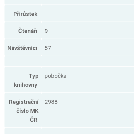
Přírůstek
:
Čtenáři
:
9
Návštěvníci
:
57
Typ
pobočka
knihovny
:
Registrační
2988
číslo MK
ČR
: