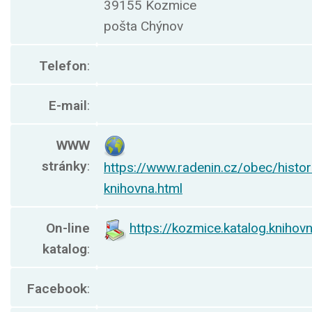
39155 Kozmice
pošta Chýnov
Telefon
:
E-mail
:
WWW
stránky
:
https://www.radenin.cz/obec/histor
knihovna.html
On-line
https://kozmice.katalog.knihov
katalog
:
Facebook
: