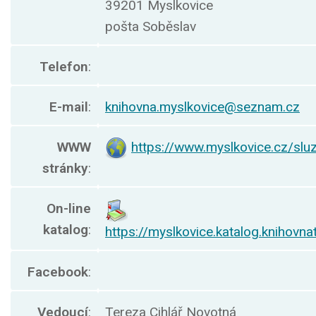
39201 Myslkovice
pošta Soběslav
Telefon
:
E-mail
:
knihovna.myslkovice@seznam.cz
WWW
https://www.myslkovice.cz/slu
stránky
:
On-line
katalog
:
https://myslkovice.katalog.knihovna
Facebook
:
Vedoucí
:
Tereza Cihlář Novotná