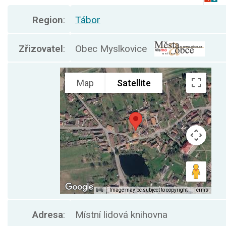
Region
:
Tábor
Zřizovatel
:
Obec Myslkovice
Adresa
:
Místní lidová knihovna