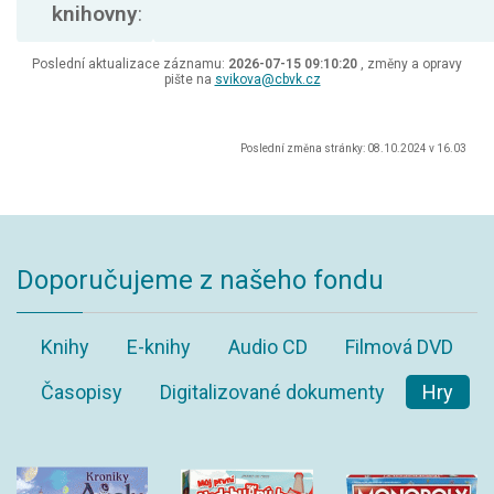
knihovny
:
Poslední aktualizace záznamu:
2026-07-15 09:10:20
, změny a opravy
pište na
svikova@cbvk.cz
Poslední změna stránky: 08.10.2024 v 16.03
Doporučujeme z našeho fondu
Knihy
E-knihy
Audio CD
Filmová DVD
Časopisy
Digitalizované dokumenty
Hry