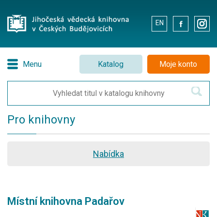
EN
.
.
Menu
Katalog
Moje konto
Pro knihovny
Nabídka
Místní knihovna Padařov