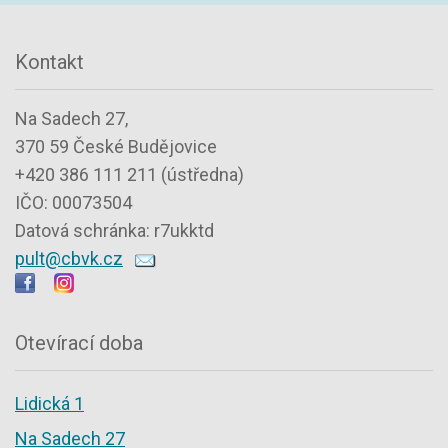
Kontakt
Na Sadech 27,
370 59 České Budějovice
+420 386 111 211 (ústředna)
IČO: 00073504
Datová schránka: r7ukktd
pult@cbvk.cz
Otevírací doba
Lidická 1
Na Sadech 27