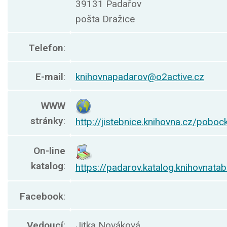
39131 Padařov
pošta Dražice
Telefon
:
E-mail
:
knihovnapadarov@o2active.cz
WWW
stránky
:
http://jistebnice.knihovna.cz/poboc
On-line
katalog
:
https://padarov.katalog.knihovnatab
Facebook
:
Vedoucí
:
Jitka Nováková