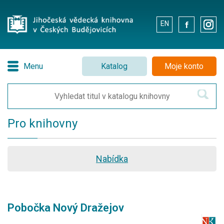
EN
.
.
Menu
Katalog
Moje konto
Pro knihovny
Nabídka
Pobočka Nový Dražejov