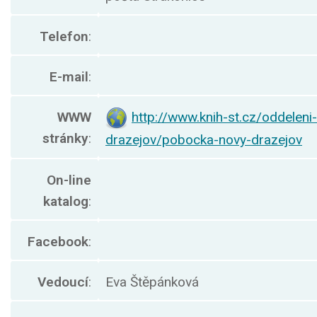
Telefon
:
E-mail
:
WWW
http://www.knih-st.cz/oddelen
stránky
:
drazejov/pobocka-novy-drazejov
On-line
katalog
:
Facebook
:
Vedoucí
:
Eva Štěpánková