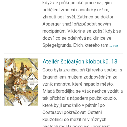
když se průkopnické práce na jejím
oddělení zmocní nacistický režim,
zhroutí se jí svět. Zatímco se doktor
Asperger snaží přizpůsobit novým
mocipánům, Viktorine se zděsí, když se
dozví, co se odehrává na klinice ve
Spiegelgrundu. Erich, kterého tam
...
více
Ateliér špičatých klobouků. 13
Coco byla zraněna při Qifreyho souboji s
Engendilem, mužem zodpovědným za
vznik monstra, které napadlo město.
Mladá čarodějka se však nechce vzdát, a
tak přichází s nápadem použít kouzlo,
které by jí umožnilo v pátrání po
Costasovi pokračovat. Ostatní
kouzelníci se mezitím v různých
částech města pokoušejí pomáhat