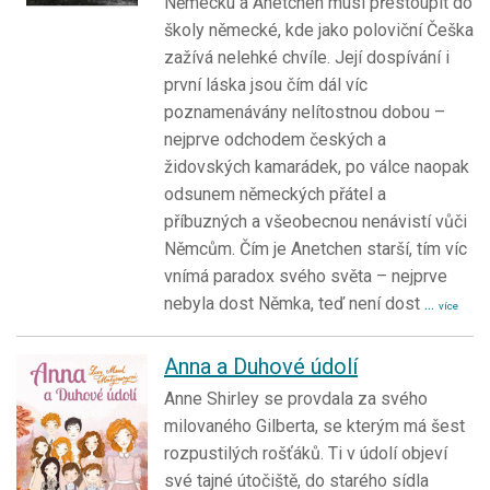
Německu a Anetchen musí přestoupit do
školy německé, kde jako poloviční Češka
zažívá nelehké chvíle. Její dospívání i
první láska jsou čím dál víc
poznamenávány nelítostnou dobou –
nejprve odchodem českých a
židovských kamarádek, po válce naopak
odsunem německých přátel a
příbuzných a všeobecnou nenávistí vůči
Němcům. Čím je Anetchen starší, tím víc
vnímá paradox svého světa – nejprve
nebyla dost Němka, teď není dost
...
více
Anna a Duhové údolí
Anne Shirley se provdala za svého
milovaného Gilberta, se kterým má šest
rozpustilých rošťáků. Ti v údolí objeví
své tajné útočiště, do starého sídla