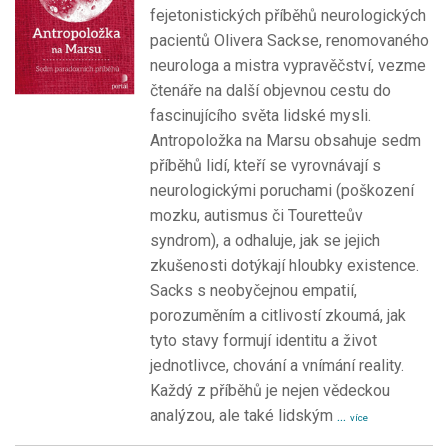
fejetonistických příběhů neurologických
pacientů Olivera Sackse, renomovaného
neurologa a mistra vypravěčství, vezme
čtenáře na další objevnou cestu do
fascinujícího světa lidské mysli.
Antropoložka na Marsu obsahuje sedm
příběhů lidí, kteří se vyrovnávají s
neurologickými poruchami (poškození
mozku, autismus či Touretteův
syndrom), a odhaluje, jak se jejich
zkušenosti dotýkají hloubky existence.
Sacks s neobyčejnou empatií,
porozuměním a citlivostí zkoumá, jak
tyto stavy formují identitu a život
jednotlivce, chování a vnímání reality.
Každý z příběhů je nejen vědeckou
analýzou, ale také lidským
...
více