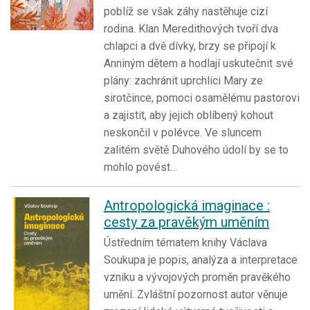
poblíž se však záhy nastěhuje cizí
rodina. Klan Meredithových tvoří dva
chlapci a dvě dívky, brzy se připojí k
Anniným dětem a hodlají uskutečnit své
plány: zachránit uprchlici Mary ze
sirotčince, pomoci osamělému pastorovi
a zajistit, aby jejich oblíbený kohout
neskončil v polévce. Ve sluncem
zalitém světě Duhového údolí by se to
mohlo povést…
Antropologická imaginace :
cesty za pravěkým uměním
Ústředním tématem knihy Václava
Soukupa je popis, analýza a interpretace
vzniku a vývojových proměn pravěkého
umění. Zvláštní pozornost autor věnuje