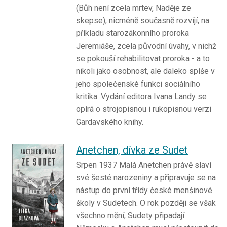
(Bůh není zcela mrtev, Naděje ze
skepse), nicméně současně rozvíjí, na
příkladu starozákonního proroka
Jeremiáše, zcela původní úvahy, v nichž
se pokouší rehabilitovat proroka - a to
nikoli jako osobnost, ale daleko spíše v
jeho společenské funkci sociálního
kritika. Vydání editora Ivana Landy se
opírá o strojopisnou i rukopisnou verzi
Gardavského knihy.
Anetchen, dívka ze Sudet
Srpen 1937 Malá Anetchen právě slaví
své šesté narozeniny a připravuje se na
nástup do první třídy české menšinové
školy v Sudetech. O rok později se však
všechno mění, Sudety připadají