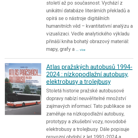
století až po současnost. Vychází z
unikátní databáze literárních překladů a
opírá se o nástroje digitálních
humanitních věd – kvantitativní analýzu a
vizualizaci. Vedle analytického výkladu
přináší kniha bohatý obrazový materiál:
mapy, grafy a
...
více
Atlas pražských autobusů 1994-
2024 : nízkopodlažní autobusy,
elektrobusy a trolejbusy
Stoletá historie pražské autobusové
dopravy nabízí neuvěřitelné množství
zajímavých informací. Tato publikace se
zaměřuje na nízkopodlažní autobusy,
prototypy a zkušební vozy, novodobé
elektrobusy a trolejbusy. Dále popisuje
provozní období z let 1991-2024 a