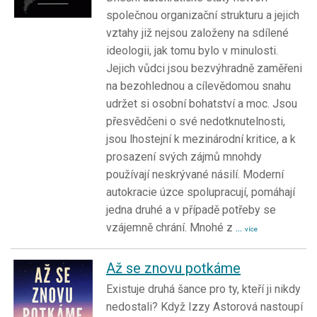
společnou organizační strukturu a jejich
vztahy již nejsou založeny na sdílené
ideologii, jak tomu bylo v minulosti.
Jejich vůdci jsou bezvýhradně zaměřeni
na bezohlednou a cílevědomou snahu
udržet si osobní bohatství a moc. Jsou
přesvědčeni o své nedotknutelnosti,
jsou lhostejní k mezinárodní kritice, a k
prosazení svých zájmů mnohdy
používají neskrývané násilí. Moderní
autokracie úzce spolupracují, pomáhají
jedna druhé a v případě potřeby se
vzájemně chrání. Mnohé z
...
více
Až se znovu potkáme
Existuje druhá šance pro ty, kteří ji nikdy
nedostali? Když Izzy Astorová nastoupí