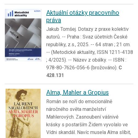
Aktuální otázky pracovního
práva
Jakub Tomšej. Dotazy z praxe kolektiv
autorů. -- Praha : Svaz účetních České
republiky, z.s., 2025. -- 64 stran ; 21 cm.
-- (Metodické aktuality, ISSN 1211-4138
; 4/2025). -- Název z obálky. -- ISBN :
978-80-7626-056-6 (brožováno).
C
428.131
Alma, Mahler a Gropius
Román se noří do emocionálně
náročného světa manželství
Mahlerových. Zasnoubení vášnivé
krásky s postarším Židem vyvolalo ve
Vídni skandál. Navíc musela Alma slíbit,