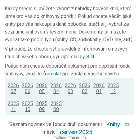
Každý měsíc si můžete vybrat z nabídky nových knih, které
jsme pro vás do knihovny pořídili. Pokud chcete vědět, jaké
knihy pro vás nakoupila daná pobočka, stačí si ji vybrat ze
seznamu knihoven v levém menu. Dokumenty si můžete
vybírat také podle typu (knihy, CD, audioknihy, DVD, hry, atd.)
V případě, že chcete být pravidelně informováni o nových
titulech vašeho oboru, využijte služby
SDI
Pokud nám chcete doporučit dokument pro doplnění fondu
knihovny, využijte
formulář
pro zaslání Vašeho návrhu.
2026
2026
2026
2026
2026
2026
2026
2025
07
06
05
04
03
02
01
12
2025
2025
2025
2025
11
10
09
08
Knihy
Seznam novinek ve fondu: druh dokumentu
za
červen 2025.
měsíc
(Celkem 930 titulů)