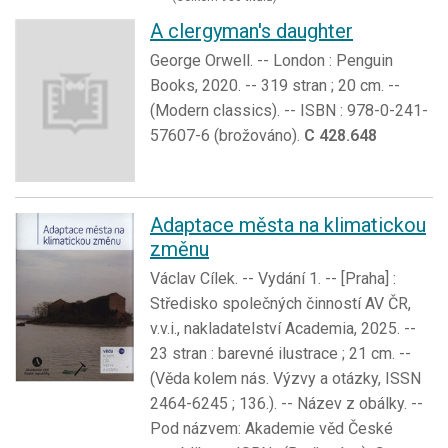
A clergyman's daughter
George Orwell. -- London : Penguin
Books, 2020. -- 319 stran ; 20 cm. --
(Modern classics). -- ISBN : 978-0-241-
57607-6 (brožováno).
C 428.648
Adaptace města na klimatickou
změnu
Václav Cílek. -- Vydání 1. -- [Praha] :
Středisko společných činností AV ČR,
v.v.i., nakladatelství Academia, 2025. --
23 stran : barevné ilustrace ; 21 cm. --
(Věda kolem nás. Výzvy a otázky, ISSN
2464-6245 ; 136.). -- Název z obálky. --
Pod názvem: Akademie věd České