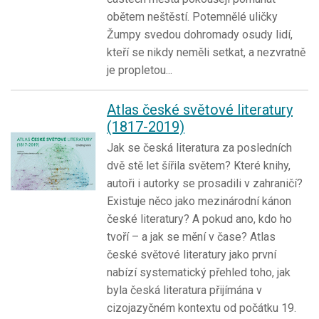
obětem neštěstí. Potemnělé uličky
Žumpy svedou dohromady osudy lidí,
kteří se nikdy neměli setkat, a nezvratně
je propletou...
Atlas české světové literatury
(1817-2019)
Jak se česká literatura za posledních
dvě stě let šířila světem? Které knihy,
autoři i autorky se prosadili v zahraničí?
Existuje něco jako mezinárodní kánon
české literatury? A pokud ano, kdo ho
tvoří – a jak se mění v čase? Atlas
české světové literatury jako první
nabízí systematický přehled toho, jak
byla česká literatura přijímána v
cizojazyčném kontextu od počátku 19.