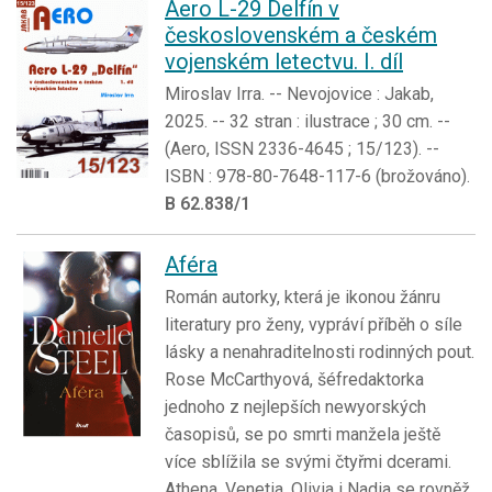
Aero L-29 Delfín v
československém a českém
vojenském letectvu. I. díl
Miroslav Irra. -- Nevojovice : Jakab,
2025. -- 32 stran : ilustrace ; 30 cm. --
(Aero, ISSN 2336-4645 ; 15/123). --
ISBN : 978-80-7648-117-6 (brožováno).
B 62.838/1
Aféra
Román autorky, která je ikonou žánru
literatury pro ženy, vypráví příběh o síle
lásky a nenahraditelnosti rodinných pout.
Rose McCarthyová, šéfredaktorka
jednoho z nejlepších newyorských
časopisů, se po smrti manžela ještě
více sblížila se svými čtyřmi dcerami.
Athena, Venetia, Olivia i Nadia se rovněž