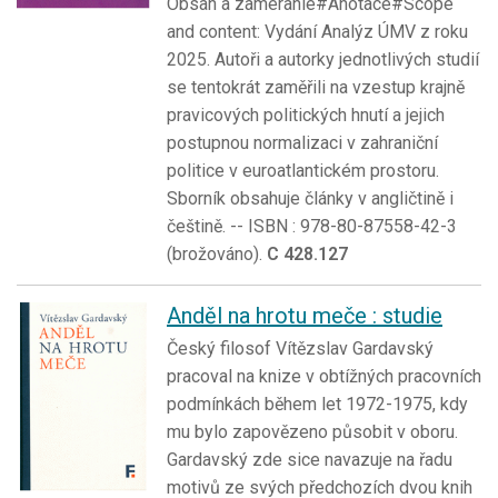
Obsah a zameranie#Anotace#Scope
and content: Vydání Analýz ÚMV z roku
2025. Autoři a autorky jednotlivých studií
se tentokrát zaměřili na vzestup krajně
pravicových politických hnutí a jejich
postupnou normalizaci v zahraniční
politice v euroatlantickém prostoru.
Sborník obsahuje články v angličtině i
češtině. -- ISBN : 978-80-87558-42-3
(brožováno).
C 428.127
Anděl na hrotu meče : studie
Český filosof Vítězslav Gardavský
pracoval na knize v obtížných pracovních
podmínkách během let 1972-1975, kdy
mu bylo zapovězeno působit v oboru.
Gardavský zde sice navazuje na řadu
motivů ze svých předchozích dvou knih