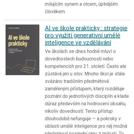
milujícím synem a otcem, úplnějším
člověkem.
AI ve škole prakticky : strategie
pro využití generativní umělé
inteligence ve vzdělávání
Ve školách se dnes hodně mluví o
dovednostech budoucnosti nebo
kompetencích pro 21. století. Často ale
zůstává jen u slov. Mnoho škol je stále
svázáno tradičním předmětově
zaměřeným přístupem, který rozděluje
poznání do jednotlivých disciplín a klade
důraz především na hodnocení obsahu,
nikoliv dovedností. Tento přístup
dlouhodobě nefunguje — a pokroky v
oblasti umělé inteligence pro něj možná
představují poslední ránu z milosti. To