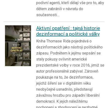
podivní agenti, kteří dělají vše pro to, aby
dětem zabránili v návratu do
současnosti…
Aktivní opatření : tajná historie
dezinformací a politické války
Kniha Thomase Rida pojednává o
dezinformacích jako nástroji politického
zápasu. Podnětem k jejímu sepsání se
staly pokusy ovlivnit americké
prezidentské volby v roce 2016, jimiž se
autor profesionálně zabýval. Zároveň
poukazuje na to, že dezinformace,
jejichž šíření se v digitálním věku
neobyčejně usnadnilo, představují
závažnou hrozbu pro západní liberální
demokracii. K jejich náležitému
pochopení a zhodnocení je nezbytné