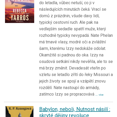
do letadla, vůbec netuší, co ji v
následujících minutách čeká. Vrací se
domů z prázdnin, všude davy lidí,
typický cestovní ruch. Ale pak na
vedlejším sedadle spatří muže, který
rozhodně typicky nevypadá. Nate Phelan
má tmavé vlasy, modré oči a zvláštní
šarm, kterému Izzy nedokáže odolat.
Okamžitě si padnou do oka. Izzy na
osudová setkání nikdy nevěřila, ale to se
má brzy změnit. Devadesát vteřin po
vzletu se letadlo zřítí do řeky Missouri a
jejich životy se spojí a vzápětí znovu
rozdělí. Nate nastoupí do armády,
zatímco Izzy se propracovává
...
více
Babylon, neboli, Nutnost násilí :
skryté dějiny revoluce