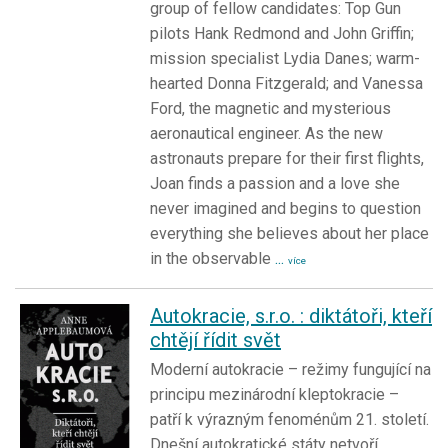
group of fellow candidates: Top Gun
pilots Hank Redmond and John Griffin;
mission specialist Lydia Danes; warm-
hearted Donna Fitzgerald; and Vanessa
Ford, the magnetic and mysterious
aeronautical engineer. As the new
astronauts prepare for their first flights,
Joan finds a passion and a love she
never imagined and begins to question
everything she believes about her place
in the observable
...
více
Autokracie, s.r.o. : diktátoři, kteří
chtějí řídit svět
Moderní autokracie – režimy fungující na
principu mezinárodní kleptokracie –
patří k výrazným fenoménům 21. století.
Dnešní autokratické státy netvoří