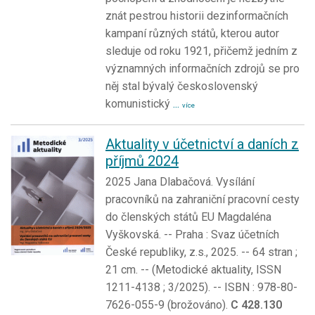
znát pestrou historii dezinformačních
kampaní různých států, kterou autor
sleduje od roku 1921, přičemž jedním z
významných informačních zdrojů se pro
něj stal bývalý československý
komunistický
...
více
Aktuality v účetnictví a daních z
příjmů 2024
2025 Jana Dlabačová. Vysílání
pracovníků na zahraniční pracovní cesty
do členských států EU Magdaléna
Vyškovská. -- Praha : Svaz účetních
České republiky, z.s., 2025. -- 64 stran ;
21 cm. -- (Metodické aktuality, ISSN
1211-4138 ; 3/2025). -- ISBN : 978-80-
7626-055-9 (brožováno).
C 428.130