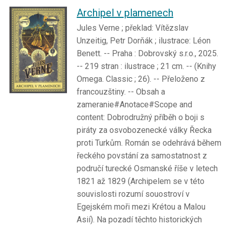
Archipel v plamenech
Jules Verne ; překlad: Vítězslav
Unzeitig, Petr Dorňák ; ilustrace: Léon
Benett. -- Praha : Dobrovský s.r.o., 2025.
-- 219 stran : ilustrace ; 21 cm. -- (Knihy
Omega. Classic ; 26). -- Přeloženo z
francouzštiny. -- Obsah a
zameranie#Anotace#Scope and
content: Dobrodružný příběh o boji s
piráty za osvobozenecké války Řecka
proti Turkům. Román se odehrává během
řeckého povstání za samostatnost z
područí turecké Osmanské říše v letech
1821 až 1829 (Archipelem se v této
souvislosti rozumí souostroví v
Egejském moři mezi Krétou a Malou
Asií). Na pozadí těchto historických