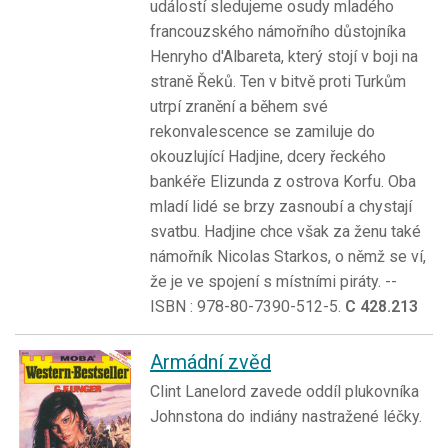
událostí sledujeme osudy mladého
francouzského námořního důstojníka
Henryho d'Albareta, který stojí v boji na
straně Řeků. Ten v bitvě proti Turkům
utrpí zranění a během své
rekonvalescence se zamiluje do
okouzlující Hadjine, dcery řeckého
bankéře Elizunda z ostrova Korfu. Oba
mladí lidé se brzy zasnoubí a chystají
svatbu. Hadjine chce však za ženu také
námořník Nicolas Starkos, o němž se ví,
že je ve spojení s místními piráty. --
ISBN : 978-80-7390-512-5.
C 428.213
Armádní zvěd
Clint Lanelord zavede oddíl plukovníka
Johnstona do indiány nastražené léčky.