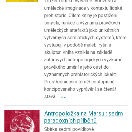
zrození lidské výtvarné tvořivosti a
umělecké imaginace v kontextu lidské
prehistorie. Cílem knihy je postižení
smyslu, funkce a významu pravěkých
uměleckých artefaktů jako unikátních
výtvarných sémiotických systémů, které
vystupují v podobě maleb, rytin a
skulptur. Kniha vznikla na základě
autorových antropologických výzkumů
pravěkého umění a jeho cest do
významných prehistorických lokalit.
Prostřednictvím téměř cestopisně
koncipovaného vyprávění se čtenář
stává
...
více
Antropoložka na Marsu : sedm
paradoxních příběhů
Sbírka sedmi povídkově-