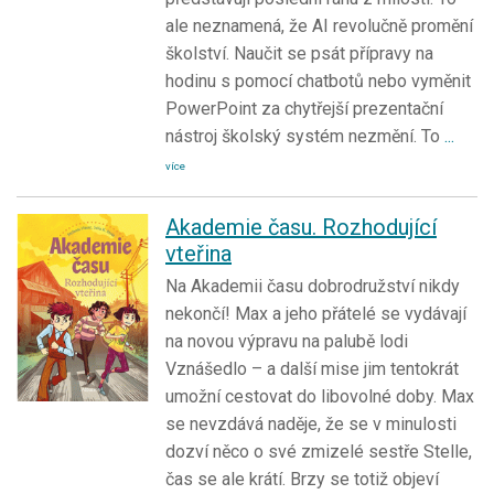
ale neznamená, že AI revolučně promění
školství. Naučit se psát přípravy na
hodinu s pomocí chatbotů nebo vyměnit
PowerPoint za chytřejší prezentační
nástroj školský systém nezmění. To
...
více
Akademie času. Rozhodující
vteřina
Na Akademii času dobrodružství nikdy
nekončí! Max a jeho přátelé se vydávají
na novou výpravu na palubě lodi
Vznášedlo – a další mise jim tentokrát
umožní cestovat do libovolné doby. Max
se nevzdává naděje, že se v minulosti
dozví něco o své zmizelé sestře Stelle,
čas se ale krátí. Brzy se totiž objeví