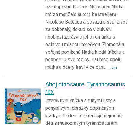
těší úspěšné kariéře. Nejmladší Nadia
má za manžela autora bestsellerů
Nicolase Bateaua a považuje svůj život
za dokonalý, dokud se v bulváru
neobjeví zpráva o jeho románku s
oslnivou mladou herečkou. Zlomená a
veřejně ponížená Nadia hledá útěchu a
podporu u své rodiny. Zatímco spolu
matka a dcery tráví více času,
...
více
Ahoj dinosaure. Tyrannosaurus
rex
Interaktivní knížka s tuhými listy a
pohyblivými obrázky doplněnými
krátkým textem, seznamuje nejmenší
děti s masožravým tyrannosaurem.