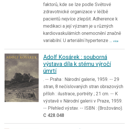
faktorů, kde se lze podle Světové
zdravotnické organizace v léčbě
pacientů nejvíce zlepšit. Adherence k
medikaci a její význam je u různých
kardiovaskulárních onemocnění značně
variabilní. U arteriální hypertenze
...
více
Adolf Kosárek : souborná
výstava díla k stému výročí
úmrtí
. -- Praha : Národní galerie, 1959. -- 29
stran, 8 nečíslovaných stran obrazových
příloh : ilustrace, portréty ; 21 cm. -- K
výstavě v Národní galerii v Praze, 1959.
-- Přehled výstav. -- ISBN : (Brožováno).
C 428.048