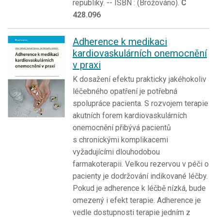
republiky. -- ISBN : (Brožováno).
C
428.096
Adherence k medikaci
kardiovaskulárních onemocnění
v praxi
K dosažení efektu prakticky jakéhokoliv
léčebného opatření je potřebná
spolupráce pacienta. S rozvojem terapie
akutních forem kardiovaskulárních
onemocnění přibývá pacientů
s chronickými komplikacemi
vyžadujícími dlouhodobou
farmakoterapii. Velkou rezervou v péči o
pacienty je dodržování indikované léčby.
Pokud je adherence k léčbě nízká, bude
omezený i efekt terapie. Adherence je
vedle dostupnosti terapie jedním z