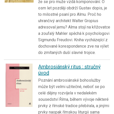
že se pro muže vzdá komponování. O
osm let později obdrží Gustav dopis, je
to milostné psaní pro Almu. Proč ho
uhrančivý architekt Walter Gropius
adresoval jemu? Alma stojí na křižovatce
a zoufalý Mahler spěchá k psychologovi
Sigmundu Freudovi. Kniha vycházející z
dochované korespondence zve na výlet
do zmítaných duší slavné trojice.
Ambrosiánský ritus : stručný
úvod
Poznání ambrosiánské bohoslužby
může být velmi užitečné, neboť se po
celé dějiny rozvíjela v nedalekém
sousedství Říma, během vývoje některé
prvky z římské tradice přebírala, a jinými
prvky naopak římskou liturgii sama