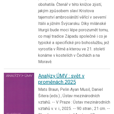
obohatila. Čtenář v této knížce zjistí,
jakým způsobem slaví Kristova
tajemství ambrosiánští věřící v severní
Itálii a jižním Švýcarsku. Díky milánské
liturgii bude moci lépe porozumět tomu,
co mají tradice Západu společné i co je
typické a specifické pro bohoslužbu, jež
vyrostla v Římě a kterou ve 21. století
konáme v kostelích v Čechách a na
Moravě.
Analýzy ÚMV : svět v
proměnách 2025
Mats Braun, Pelin Ayan Musil, Daniel
Šitera (eds.) ; Ústav mezinárodních
vztahů. -- V Praze : Ústav mezinárodních
vztahů v. v. i., 2025. -- 90 stran ; 21 cm. --