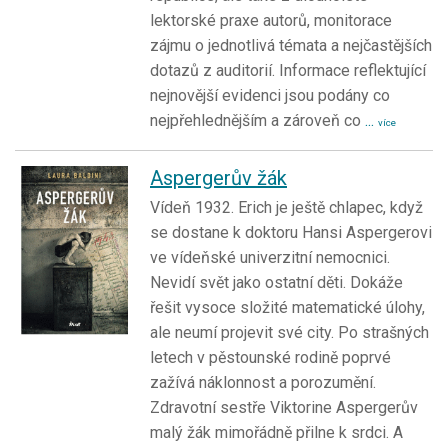
lektorské praxe autorů, monitorace
zájmu o jednotlivá témata a nejčastějších
dotazů z auditorií. Informace reflektující
nejnovější evidenci jsou podány co
nejpřehlednějším a zároveň co
...
více
Aspergerův žák
Vídeň 1932. Erich je ještě chlapec, když
se dostane k doktoru Hansi Aspergerovi
ve vídeňské univerzitní nemocnici.
Nevidí svět jako ostatní děti. Dokáže
řešit vysoce složité matematické úlohy,
ale neumí projevit své city. Po strašných
letech v pěstounské rodině poprvé
zažívá náklonnost a porozumění.
Zdravotní sestře Viktorine Aspergerův
malý žák mimořádně přilne k srdci. A