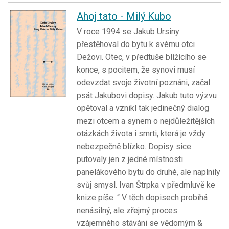
Ahoj tato - Milý Kubo
V roce 1994 se Jakub Ursiny
přestěhoval do bytu k svému otci
Dežovi. Otec, v předtuše blížícího se
konce, s pocitem, že synovi musí
odevzdat svoje životní poznáni, začal
psát Jakubovi dopisy. Jakub tuto výzvu
opětoval a vznikl tak jedinečný dialog
mezi otcem a synem o nejdůležitějších
otázkách života i smrti, která je vždy
nebezpečně blízko. Dopisy sice
putovaly jen z jedné místnosti
panelákového bytu do druhé, ale naplnily
svůj smysl. Ivan Štrpka v předmluvě ke
knize píše: “ V těch dopisech probíhá
nenásilný, ale zřejmý proces
vzájemného stáváni se vědomým &