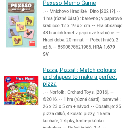
Pexeso Memo Game
. -- Mnichovo Hradiště : Dino [2021?]. --
1 hra (různé části) : barevné ; v papírové
krabičce 12 x 19 x 3 cm. -- Hra obsahuje:
48 hracích karet v papírové krabičce. --
Hrací doba: 20 minut. -- Počet hráčů: 2
až 6. -- 8590878621985.
HRA 1.679
SV
Pizza, Pizza! : Match colours
and shapes to make a perfect
pizza
. -- Norfolk : Orchard Toys, [2016]. --
©2016. -- 1 hra (různé části) : barevné ;
26 x 23 x 5 cm + návod. -- Obsahuje: 25
pizza dílků, 4 kulaté pizzy, 1 karta
kuchaře, 2 šipky, karta-prkénko,
instrukce. -- Počet hráčů: 2-4. --