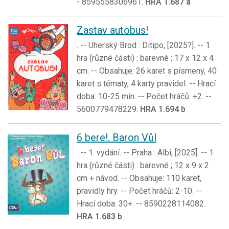
- 8595558306961.
HRA 1.687 a
Zastav autobus!
. -- Uherský Brod : Ditipo, [2025?]. -- 1
hra (různé části) : barevné ; 17 x 12 x 4
cm. -- Obsahuje: 26 karet s písmeny, 40
karet s tématy, 4 karty pravidel. -- Hrací
doba: 10-25 min. -- Počet hráčů: +2. --
5600779478229.
HRA 1.694 b
6 bere!. Baron Vůl
. -- 1. vydání. -- Praha : Albi, [2025]. -- 1
hra (různé části) : barevné ; 12 x 9 x 2
cm + návod. -- Obsahuje: 110 karet,
pravidly hry. -- Počet hráčů: 2-10. --
Hrací doba: 30+. -- 8590228114082.
HRA 1.683 b