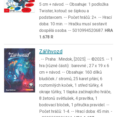
5 cm + návod. -- Obsahuje: 1 podložka
Twister, kotouč se šipkou a
podstavcem. -- Počet hráčů: 2+. -- Hrací
doba: 10 min. -- Hračku musí sestavit
dospělá osoba. -- 5010994520687.
HRA
1.678 R
Zářihvozd
. -- Praha : Mindok, [2025]. -- ©2025. -- 1
hra (různé části) : barevné ; 27 x 19 x 6
cm + návod. -- Obsahuje: 160 dílků
bludiček / stromů, 25 karet přání, 6
roztomilých koček, 1 střed tůňky, 4
okraje tůňky, 1 tlapka začínajícího hráče,
8 žetonů světlušek, 4 pravítka, 1
bodovací bloček, 1 příručka pravidel. --
Počet hráčů: 1-4. -- Hrací doba: 45 min. -