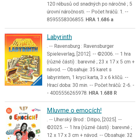
120 rébusů od snadných po náročné ; 5
úrovní náročnosti. -- Počet hráčů: 1. --
8595558306855.
HRA 1.686 a
Labyrinth
. -- Ravensburg : Ravensburger
Spieleverlag, [2012]. -- ©2006. -- 1 hra
(různé části) : barevné ; 23 x 17 x 5 cm +
návod. -- Obsahuje: 35 karet s
labyrintem, 1 krycí karta, 3 x 6 klíčů. --
Hrací doba: 30 min. -- Počet hráčů: 2-6. -
- 4005556265978.
HRA 1.688 R
Mluvme o emocích!
. -- Uherský Brod : Ditipo, [2025]. --
©2025. -- 1 hra (různé části) : barevné ;
12 x 17 x 3 cm + návod. -- Obsahuje: 32