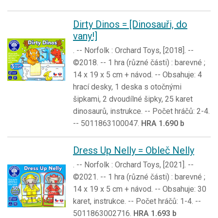
Dirty Dinos = [Dinosauři, do
vany!]
. -- Norfolk : Orchard Toys, [2018]. --
©2018. -- 1 hra (různé části) : barevné ;
14 x 19 x 5 cm + návod. -- Obsahuje: 4
hrací desky, 1 deska s otočnými
šipkami, 2 dvoudílné šipky, 25 karet
dinosaurů, instrukce. -- Počet hráčů: 2-4.
-- 5011863100047.
HRA 1.690 b
Dress Up Nelly = Obleč Nelly
. -- Norfolk : Orchard Toys, [2021]. --
©2021. -- 1 hra (různé části) : barevné ;
14 x 19 x 5 cm + návod. -- Obsahuje: 30
karet, instrukce. -- Počet hráčů: 1-4. --
5011863002716.
HRA 1.693 b