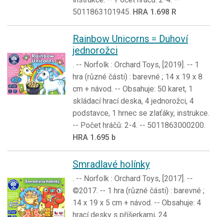
5011863101945.
HRA 1.698 R
Rainbow Unicorns = Duhoví
jednorožci
. -- Norfolk : Orchard Toys, [2019]. -- 1
hra (různé části) : barevné ; 14 x 19 x 8
cm + návod. -- Obsahuje: 50 karet, 1
skládací hrací deska, 4 jednorožci, 4
podstavce, 1 hrnec se zlaťáky, instrukce.
-- Počet hráčů: 2-4. -- 5011863000200.
HRA 1.695 b
Smradlavé holínky
. -- Norfolk : Orchard Toys, [2017]. --
©2017. -- 1 hra (různé části) : barevné ;
14 x 19 x 5 cm + návod. -- Obsahuje: 4
hrací desky s příšerkami, 24