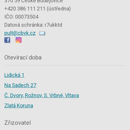
370 59 České Budějovice
+420 386 111 211 (ústředna)
IČO: 00073504
Datová schránka: r7ukktd
pult@cbvk.cz
Otevírací doba
Lidická 1
Na Sadech 27
Č. Dvory, Rožnov, S. Vrbné, Vltava
Zlatá Koruna
Zřizovatel