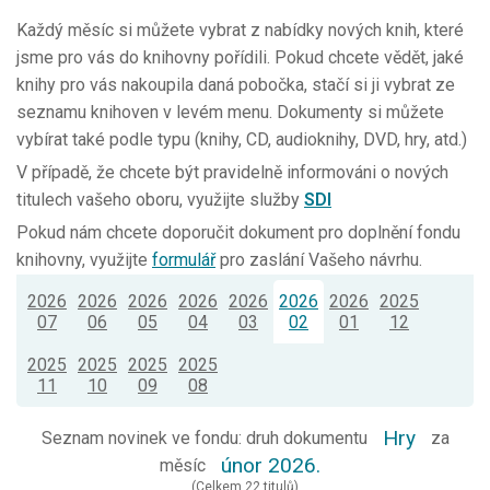
Každý měsíc si můžete vybrat z nabídky nových knih, které
jsme pro vás do knihovny pořídili. Pokud chcete vědět, jaké
knihy pro vás nakoupila daná pobočka, stačí si ji vybrat ze
seznamu knihoven v levém menu. Dokumenty si můžete
vybírat také podle typu (knihy, CD, audioknihy, DVD, hry, atd.)
V případě, že chcete být pravidelně informováni o nových
titulech vašeho oboru, využijte služby
SDI
Pokud nám chcete doporučit dokument pro doplnění fondu
knihovny, využijte
formulář
pro zaslání Vašeho návrhu.
2026
2026
2026
2026
2026
2026
2026
2025
07
06
05
04
03
02
01
12
2025
2025
2025
2025
11
10
09
08
Hry
Seznam novinek ve fondu: druh dokumentu
za
únor 2026.
měsíc
(Celkem 22 titulů)