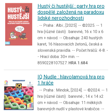
Hustý či hustější : party hra pro
dospělé založená na paradoxu
lidské nerozhodnosti
. -- Praha : Albi ; [2025]. -- ©2025. -- 1
hra (různé části) : barevné, 16 x 10 x 6
cm + návod. -- Obsahuje: 240 hustých
karet, 16 hlasovacích žetonů, česká a
slovenská pravidla. -- Počet hráčů: 4-8. -
- Hrací doba: 30+ min. --
8590228107527.
HRA 1.684
IQ Nudle : hlavolamová hra pro
1 hráče
. -- Praha : Mindok, [2024]. -- ©2024. -- 1
hra (různé části) : barevné ; 14 x 14 x2
cm + návod. -- Obsahuje: 11 měkkých
barevných nudlí v plastové krabičce. --