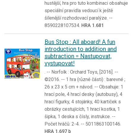
hustější, hra pro tuto kombinaci obsahuje
speciální pravidla vedoucí k ještě
šílenější rozhodovací paralýze. --
8590228107534.
HRA 1.681
Bus Stop : All aboard! A fun
introduction to addition and
subtraction = Nastupovat,
vystupovat!
. -- Norfolk : Orchard Toys, [2016]. --
©2016. -- 1 hra (různé části) : barevné ;
26 x 23 x 5 cm + návod. -- Obsahuje: 1
hrací pole, 4 hrací desky (autobusy), 4
hrací figurky, 4 stojánky, 40 kartiček s
obrázky cestujících, 1 hrací kostka, 1
šipka, 1 deska s čísly, instrukce. --
Počet hráčů: 2-4. -- 5011863100146.
HRA 1.697 b