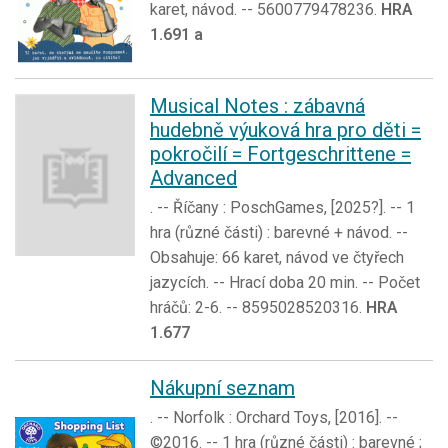
karet, návod. -- 5600779478236.
HRA
1.691 a
Musical Notes : zábavná
hudebně výuková hra pro děti =
pokročilí = Fortgeschrittene =
Advanced
. -- Říčany : PoschGames, [2025?]. -- 1
hra (různé části) : barevné + návod. --
Obsahuje: 66 karet, návod ve čtyřech
jazycích. -- Hrací doba 20 min. -- Počet
hráčů: 2-6. -- 8595028520316.
HRA
1.677
Nákupní seznam
. -- Norfolk : Orchard Toys, [2016]. --
©2016. -- 1 hra (různé části) : barevné ;