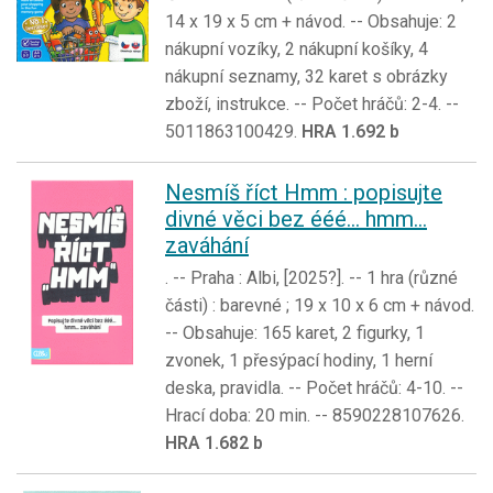
14 x 19 x 5 cm + návod. -- Obsahuje: 2
nákupní vozíky, 2 nákupní košíky, 4
nákupní seznamy, 32 karet s obrázky
zboží, instrukce. -- Počet hráčů: 2-4. --
5011863100429.
HRA 1.692 b
Nesmíš říct Hmm : popisujte
divné věci bez ééé... hmm...
zaváhání
. -- Praha : Albi, [2025?]. -- 1 hra (různé
části) : barevné ; 19 x 10 x 6 cm + návod.
-- Obsahuje: 165 karet, 2 figurky, 1
zvonek, 1 přesýpací hodiny, 1 herní
deska, pravidla. -- Počet hráčů: 4-10. --
Hrací doba: 20 min. -- 8590228107626.
HRA 1.682 b