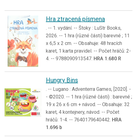
Hra ztracená písmena
. -- 1. vydání. -- Štoky : LuStr Books,
2026. -- 1 hra (různé části) barevné ; 11
x 6,5 x 2 cm. -- Obsahuje: 48 hracích
karet, 1 karta pravidel. -- Počet hráčů: 2-
4. -- 9788090913547.
HRA 1.680 R
Hungry Bins
. -- Lugano : Adventerra Games, [2020]. -
- ©2020. -- 1 hra (různé části) : barevné ;
19 x 26 x 6 cm + návod. -- Obsahuje: 32
karet, 4 kontejnery, návod. -- Počet
hráčů: 1-4. -- 7640179640442.
HRA
1.696 b