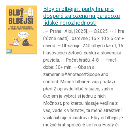
Blbý či blbější : party hra pro
dospělé založená na paradoxu
lidské nerozhodnosti
. -- Praha : Albi, [2025]. -- ©2025. -- 1 hra
(různé části) : barevné ; 16 x 10 x 6 cm +
návod. -- Obsahuje: 240 blbých karet, 16
hlasovacích žetonů, česká a slovenská
pravidla. -- Počet hráčů: 4-8. -- Hrací
doba: 30+ min. -- Obsah a
zameranie#Anotace#Scope and
content: Ministr blbáren vás postaví
před 2 opravdu blbé situace, vaším
úkolem je vybrat si jednu z nich.
Možnost, pro kterou hlasuje většina z
vás, vede k vítězství, ta méně atraktivní
však nahraje ministrovi. Blbý či blbější je
možné hrát společně se hrou Hustý či