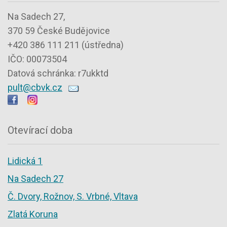
Na Sadech 27,
370 59 České Budějovice
+420 386 111 211 (ústředna)
IČO: 00073504
Datová schránka: r7ukktd
pult@cbvk.cz
Otevírací doba
Lidická 1
Na Sadech 27
Č. Dvory, Rožnov, S. Vrbné, Vltava
Zlatá Koruna