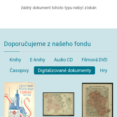
žádný dokument tohoto typu nebyl získán
Doporučujeme z našeho fondu
Knihy
E-knihy
Audio CD
Filmová DVD
Časopisy
Digitalizované dokumenty
Hry