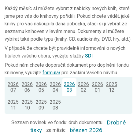
Každý měsíc si můžete vybrat z nabídky nových knih, které
jsme pro vás do knihovny pořídili. Pokud chcete vědět, jaké
knihy pro vás nakoupila daná pobočka, stačí si ji vybrat ze
seznamu knihoven v levém menu. Dokumenty si můžete
vybírat také podle typu (knihy, CD, audioknihy, DVD, hry, atd.)
V případě, že chcete být pravidelně informováni o nových
titulech vašeho oboru, využijte služby
SDI
Pokud nám chcete doporučit dokument pro doplnění fondu
knihovny, využijte
formulář
pro zaslání Vašeho návrhu.
2026
2026
2026
2026
2026
2026
2026
2025
07
06
05
04
03
02
01
12
2025
2025
2025
2025
11
10
09
08
Drobné
Seznam novinek ve fondu: druh dokumentu
tisky
březen 2026.
za měsíc