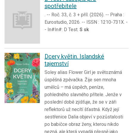
spotřebitele
. -- Roč. 33, č. 3 + příl. (2026). -- Praha :
Eurostudio, 2026. -- ISSN : 1210-731X. -
- In#In#: D Test.
S sk
Dcery květin. Islandské
tajemství
Soley alias Flower Girl je světoznámá
úspěšná zpěvačka. Žije sen mnoha
umělců – má úspěch, peníze,
pohledného slavného přítele. Jenže v
poslední době zjišťuje, že se v záři
reflektorů už necítí šťastná. Když její
sestřenice Dalia objeví v pozůstalosti
po babičce obraz ženy, kterou nikdo
nezná, ale která vypadá přesně jako