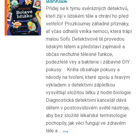
Přidej se k týmu svérázných detektivů,
kteří žijí v lidském těle a chrání ho před
vetřelci! Prozkoumej záhadné příznaky,
ať včas odhalíš viníka nemoci, která trápí
malou Sofii. Detektivové tě provedou
lidským tělem a představí zajímavé a
občas nechutné tělesné funkce,
podezřelé viry a bakterie i zábavné DIY
pokusy. Kniha obsahuje pokusy a
návody na tvoření, které spolu s hravým
výkladem s detektivní zápletkou
vysvětlují složitou látku z hodin biologie.
Diagnostická detektivní kancelář dává
dětem v postcovidovém světě nástroje,
aby bez složité lékařské terminologie
pochopily, jak věci fungují ve zdravém
těle a
...
více