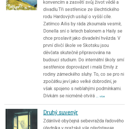
konvencím a zasvětí svůj život vědě a
divadlu.Tři sestřenice ze šlechtického
rodu Hardových usilují o vyšší cíle.
Zatímco Ailis by ráda zkoumala vesmír,
Donella sní o letech balonem a Haily se
chce proslavit jako divadelní hvězda. V
první dívčí škole ve Skotsku jsou
děvčata skutečně připravována na
budoucí studium. Do internátní školy smí
sestřenice doprovázet i malá Emily z
rodiny zámeckého sluhy. To, co se pro ni
zpočátku jeví jako velké dobrodiní, je
však spojeno s neblahými podmínkami.
Dívkám se nicméně otvírá
...
více
Druhý suvenýr
Zdánlivě obyčejná sebevražda řadového
úředníka v pražské vile představuje