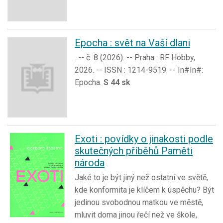
Epocha : svět na Vaší dlani
. -- č. 8 (2026). -- Praha : RF Hobby,
2026. -- ISSN : 1214-9519. -- In#In#:
Epocha.
S 44 sk
Exoti : povídky o jinakosti podle
skutečných příběhů Paměti
národa
Jaké to je být jiný než ostatní ve světě,
kde konformita je klíčem k úspěchu? Být
jedinou svobodnou matkou ve městě,
mluvit doma jinou řečí než ve škole,