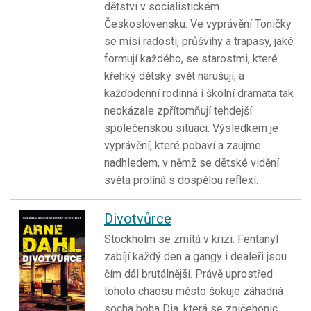
dětství v socialistickém
Československu. Ve vyprávění Toničky
se mísí radosti, průšvihy a trapasy, jaké
formují každého, se starostmi, které
křehký dětský svět narušují, a
každodenní rodinná i školní dramata tak
neokázale zpřítomňují tehdejší
společenskou situaci. Výsledkem je
vyprávění, které pobaví a zaujme
nadhledem, v němž se dětské vidění
světa prolíná s dospělou reflexí.
Divotvůrce
Stockholm se zmítá v krizi. Fentanyl
zabíjí každý den a gangy i dealeři jsou
čím dál brutálnější. Právě uprostřed
tohoto chaosu město šokuje záhadná
socha boha Dia, která se zničehonic