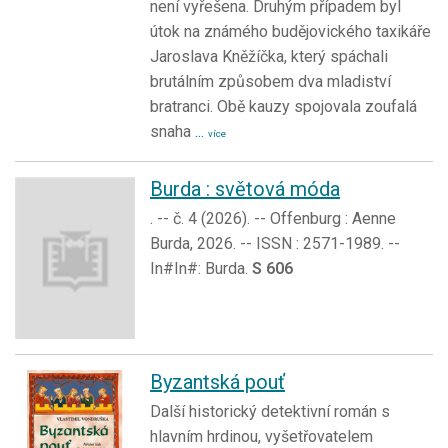
není vyřešena. Druhým případem byl
útok na známého budějovického taxikáře
Jaroslava Kněžíčka, který spáchali
brutálním způsobem dva mladiství
bratranci. Obě kauzy spojovala zoufalá
snaha
...
více
Burda : světová móda
. -- č. 4 (2026). -- Offenburg : Aenne
Burda, 2026. -- ISSN : 2571-1989. --
In#In#: Burda.
S 606
Byzantská pouť
Další historický detektivní román s
hlavním hrdinou, vyšetřovatelem