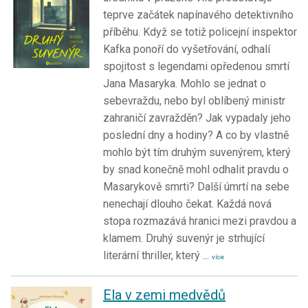
teprve začátek napínavého detektivního
příběhu. Když se totiž policejní inspektor
Kafka ponoří do vyšetřování, odhalí
spojitost s legendami opředenou smrtí
Jana Masaryka. Mohlo se jednat o
sebevraždu, nebo byl oblíbený ministr
zahraničí zavražděn? Jak vypadaly jeho
poslední dny a hodiny? A co by vlastně
mohlo být tím druhým suvenýrem, který
by snad konečně mohl odhalit pravdu o
Masarykově smrti? Další úmrtí na sebe
nenechají dlouho čekat. Každá nová
stopa rozmazává hranici mezi pravdou a
klamem. Druhý suvenýr je strhující
literární thriller, který
...
více
Ela v zemi medvědů