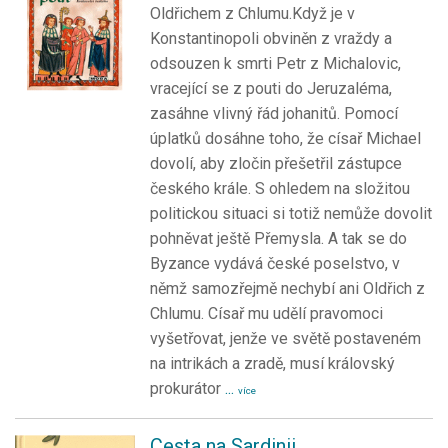
Oldřichem z Chlumu.Když je v
Konstantinopoli obviněn z vraždy a
odsouzen k smrti Petr z Michalovic,
vracející se z pouti do Jeruzaléma,
zasáhne vlivný řád johanitů. Pomocí
úplatků dosáhne toho, že císař Michael
dovolí, aby zločin přešetřil zástupce
českého krále. S ohledem na složitou
politickou situaci si totiž nemůže dovolit
pohněvat ještě Přemysla. A tak se do
Byzance vydává české poselstvo, v
němž samozřejmě nechybí ani Oldřich z
Chlumu. Císař mu udělí pravomoci
vyšetřovat, jenže ve světě postaveném
na intrikách a zradě, musí královský
prokurátor
...
více
Cesta na Sardinii