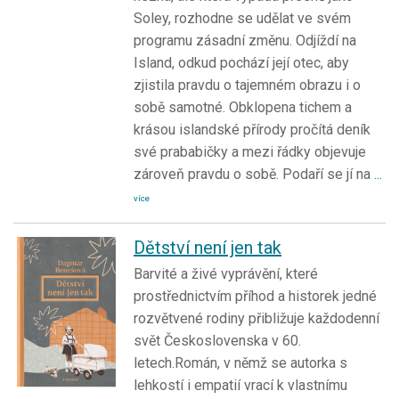
Soley, rozhodne se udělat ve svém
programu zásadní změnu. Odjíždí na
Island, odkud pochází její otec, aby
zjistila pravdu o tajemném obrazu i o
sobě samotné. Obklopena tichem a
krásou islandské přírody pročítá deník
své prababičky a mezi řádky objevuje
zároveň pravdu o sobě. Podaří se jí na
...
více
Dětství není jen tak
Barvité a živé vyprávění, které
prostřednictvím příhod a historek jedné
rozvětvené rodiny přibližuje každodenní
svět Československa v 60.
letech.Román, v němž se autorka s
lehkostí i empatií vrací k vlastnímu