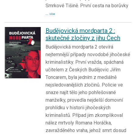
Smrkové Tišině. První cesta na borůvky
...
více
Budějovická mordparta 2 :
skutečné zločiny z jihu Čech
Budějovická mordparta 2 otevírá
nejtemnější případy novodobé jihočeské
kriminalistiky. První vražda, spáchaná
učitelem z Českých Budějovic Jiřím
Toncarem, byla jedním z mediálně
nejsledovanějších zločinů. Policie ve
snaze najít tělo jeho pohřešované
manželky, provedla nejdelší domovní
prohlídku v historii jihočeských
kriminalistů. Případ jim zkomplikoval
nález mrtvoly Romana Horáčka,
zavražděného vraha, jehož smrt dosud