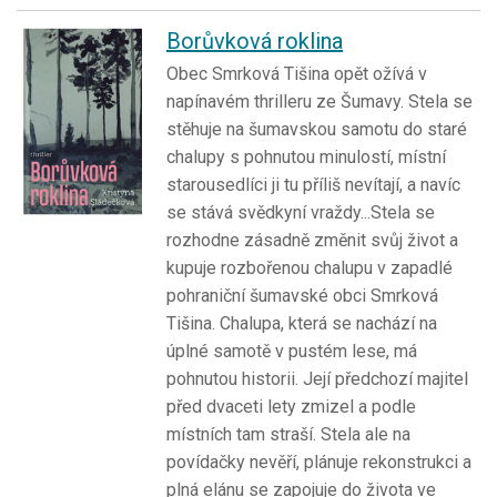
Borůvková roklina
Obec Smrková Tišina opět ožívá v
napínavém thrilleru ze Šumavy. Stela se
stěhuje na šumavskou samotu do staré
chalupy s pohnutou minulostí, místní
starousedlíci ji tu příliš nevítají, a navíc
se stává svědkyní vraždy...Stela se
rozhodne zásadně změnit svůj život a
kupuje rozbořenou chalupu v zapadlé
pohraniční šumavské obci Smrková
Tišina. Chalupa, která se nachází na
úplné samotě v pustém lese, má
pohnutou historii. Její předchozí majitel
před dvaceti lety zmizel a podle
místních tam straší. Stela ale na
povídačky nevěří, plánuje rekonstrukci a
plná elánu se zapojuje do života ve