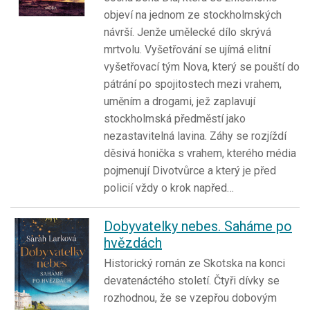
objeví na jednom ze stockholmských
návrší. Jenže umělecké dílo skrývá
mrtvolu. Vyšetřování se ujímá elitní
vyšetřovací tým Nova, který se pouští do
pátrání po spojitostech mezi vrahem,
uměním a drogami, jež zaplavují
stockholmská předměstí jako
nezastavitelná lavina. Záhy se rozjíždí
děsivá honička s vrahem, kterého média
pojmenují Divotvůrce a který je před
policií vždy o krok napřed…
Dobyvatelky nebes. Saháme po
hvězdách
Historický román ze Skotska na konci
devatenáctého století. Čtyři dívky se
rozhodnou, že se vzepřou dobovým