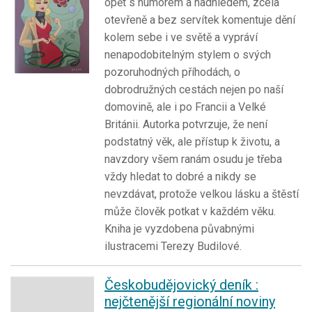
opět s humorem a nadhledem, zcela
otevřeně a bez servítek komentuje dění
kolem sebe i ve světě a vypráví
nenapodobitelným stylem o svých
pozoruhodných příhodách, o
dobrodružných cestách nejen po naší
domovině, ale i po Francii a Velké
Británii. Autorka potvrzuje, že není
podstatný věk, ale přístup k životu, a
navzdory všem ranám osudu je třeba
vždy hledat to dobré a nikdy se
nevzdávat, protože velkou lásku a štěstí
může člověk potkat v každém věku.
Kniha je vyzdobena půvabnými
ilustracemi Terezy Budilové.
Českobudějovický deník :
nejčtenější regionální noviny