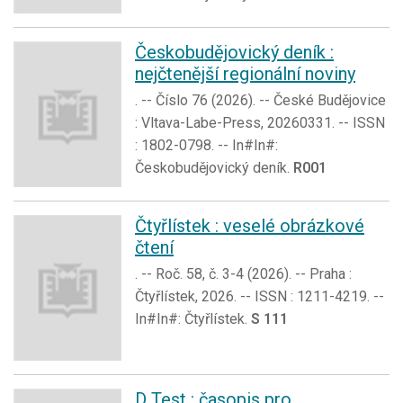
Českobudějovický deník :
nejčtenější regionální noviny
. -- Číslo 76 (2026). -- České Budějovice
: Vltava-Labe-Press, 20260331. -- ISSN
: 1802-0798. -- In#In#:
Českobudějovický deník.
R001
Čtyřlístek : veselé obrázkové
čtení
. -- Roč. 58, č. 3-4 (2026). -- Praha :
Čtyřlístek, 2026. -- ISSN : 1211-4219. --
In#In#: Čtyřlístek.
S 111
D Test : časopis pro