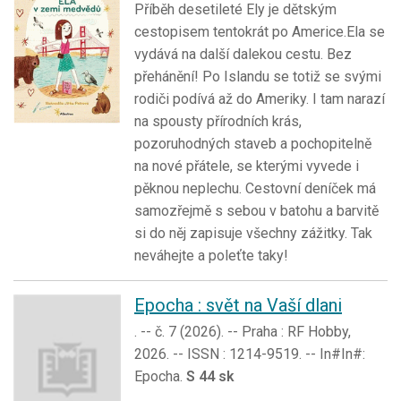
Příběh desetileté Ely je dětským
cestopisem tentokrát po Americe.Ela se
vydává na další dalekou cestu. Bez
přehánění! Po Islandu se totiž se svými
rodiči podívá až do Ameriky. I tam narazí
na spousty přírodních krás,
pozoruhodných staveb a pochopitelně
na nové přátele, se kterými vyvede i
pěknou neplechu. Cestovní deníček má
samozřejmě s sebou v batohu a barvitě
si do něj zapisuje všechny zážitky. Tak
neváhejte a poleťte taky!
Epocha : svět na Vaší dlani
. -- č. 7 (2026). -- Praha : RF Hobby,
2026. -- ISSN : 1214-9519. -- In#In#:
Epocha.
S 44 sk