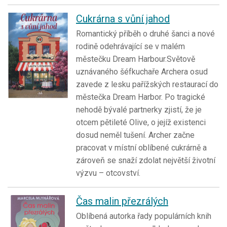
Cukrárna s vůní jahod
Romantický příběh o druhé šanci a nové
rodině odehrávající se v malém
městečku Dream Harbour.Světově
uznávaného šéfkuchaře Archera osud
zavede z lesku pařížských restaurací do
městečka Dream Harbor. Po tragické
nehodě bývalé partnerky zjistí, že je
otcem pětileté Olive, o jejíž existenci
dosud neměl tušení. Archer začne
pracovat v místní oblíbené cukrárně a
zároveň se snaží zdolat největší životní
výzvu – otcovství.
Čas malin přezrálých
Oblíbená autorka řady populárních knih