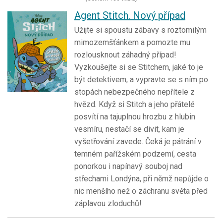
Agent Stitch. Nový případ
Užijte si spoustu zábavy s roztomilým
mimozemšťánkem a pomozte mu
rozlousknout záhadný případ!
Vyzkoušejte si se Stitchem, jaké to je
být detektivem, a vypravte se s ním po
stopách nebezpečného nepřítele z
hvězd. Když si Stitch a jeho přátelé
posvítí na tajuplnou hrozbu z hlubin
vesmíru, nestačí se divit, kam je
vyšetřování zavede. Čeká je pátrání v
temném pařížském podzemí, cesta
ponorkou i napínavý souboj nad
střechami Londýna, při němž nepůjde o
nic menšího než o záchranu světa před
záplavou zloduchů!