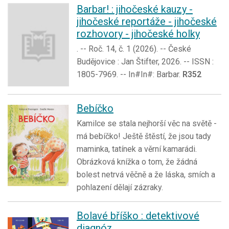
Barbar! : jihočeské kauzy -
jihočeské reportáže - jihočeské
rozhovory - jihočeské holky
. -- Roč. 14, č. 1 (2026). -- České
Budějovice : Jan Štifter, 2026. -- ISSN :
1805-7969. -- In#In#: Barbar.
R352
Bebíčko
Kamilce se stala nejhorší věc na světě -
má bebíčko! Ještě štěstí, že jsou tady
maminka, tatínek a věrní kamarádi.
Obrázková knížka o tom, že žádná
bolest netrvá věčně a že láska, smích a
pohlazení dělají zázraky.
Bolavé bříško : detektivové
diagnóz