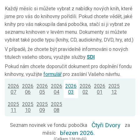
Každý měsíc si můžete vybrat z nabídky nových knih, které
jsme pro vás do knihovny pořídili. Pokud chcete vědět, jaké
knihy pro vás nakoupila daná pobočka, stačí si ji vybrat ze
seznamu knihoven v levém menu. Dokumenty si můžete
vybírat také podle typu (knihy, CD, audioknihy, DVD, hry, atd.)
V případě, že chcete být pravidelně informováni o nových
titulech vašeho oboru, využijte služby
SDI
Pokud nám chcete doporučit dokument pro doplnění fondu
knihovny, využijte
formulář
pro zaslání Vašeho návrhu.
2026
2026
2026
2026
2026
2026
2026
2025
07
06
05
04
03
02
01
12
2025
2025
2025
2025
11
10
09
08
Čtyři Dvory
Seznam novinek ve fondu: pobočka
za
březen 2026.
měsíc
(Celkem 136 titulů)