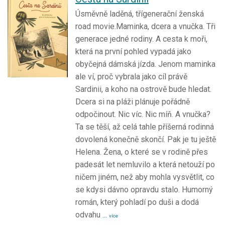
Úsměvně laděná, třígenerační ženská
road movie.Maminka, dcera a vnučka. Tři
generace jedné rodiny. A cesta k moři,
která na první pohled vypadá jako
obyčejná dámská jízda. Jenom maminka
ale ví, proč vybrala jako cíl právě
Sardinii, a koho na ostrově bude hledat.
Dcera si na pláži plánuje pořádně
odpočinout. Nic víc. Nic míň. A vnučka?
Ta se těší, až celá tahle příšerná rodinná
dovolená konečně skončí. Pak je tu ještě
Helena. Žena, o které se v rodině přes
padesát let nemluvilo a která netouží po
ničem jiném, než aby mohla vysvětlit, co
se kdysi dávno opravdu stalo. Humorný
román, který pohladí po duši a dodá
odvahu
...
více