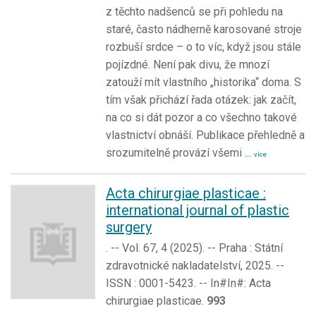
z těchto nadšenců se při pohledu na
staré, často nádherně karosované stroje
rozbuší srdce – o to víc, když jsou stále
pojízdné. Není pak divu, že mnozí
zatouží mít vlastního „historika“ doma. S
tím však přichází řada otázek: jak začít,
na co si dát pozor a co všechno takové
vlastnictví obnáší. Publikace přehledně a
srozumitelně provází všemi
...
více
Acta chirurgiae plasticae :
international journal of plastic
surgery
. -- Vol. 67, 4 (2025). -- Praha : Státní
zdravotnické nakladatelství, 2025. --
ISSN : 0001-5423. -- In#In#: Acta
chirurgiae plasticae.
993