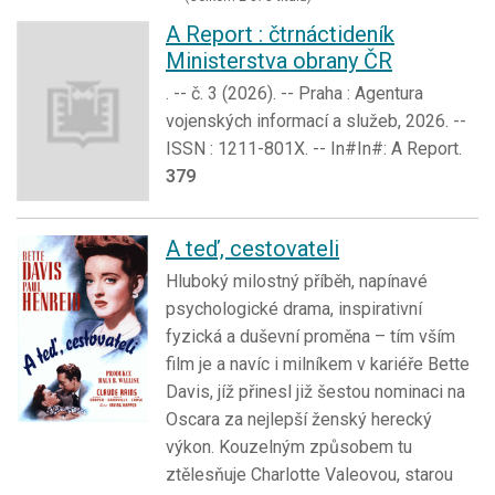
A Report : čtrnáctideník
Ministerstva obrany ČR
. -- č. 3 (2026). -- Praha : Agentura
vojenských informací a služeb, 2026. --
ISSN : 1211-801X. -- In#In#: A Report.
379
A teď, cestovateli
Hluboký milostný příběh, napínavé
psychologické drama, inspirativní
fyzická a duševní proměna – tím vším
film je a navíc i milníkem v kariéře Bette
Davis, jíž přinesl již šestou nominaci na
Oscara za nejlepší ženský herecký
výkon. Kouzelným způsobem tu
ztělesňuje Charlotte Valeovou, starou