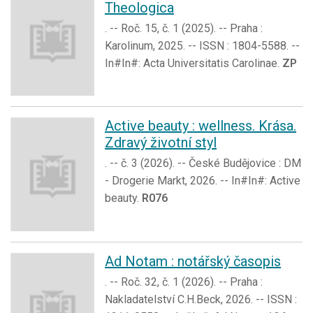
Theologica
. -- Roč. 15, č. 1 (2025). -- Praha :
Karolinum, 2025. -- ISSN : 1804-5588. --
In#In#: Acta Universitatis Carolinae.
ZP
Active beauty : wellness. Krása.
Zdravý životní styl
. -- č. 3 (2026). -- České Budějovice : DM
- Drogerie Markt, 2026. -- In#In#: Active
beauty.
R076
Ad Notam : notářský časopis
. -- Roč. 32, č. 1 (2026). -- Praha :
Nakladatelství C.H.Beck, 2026. -- ISSN :