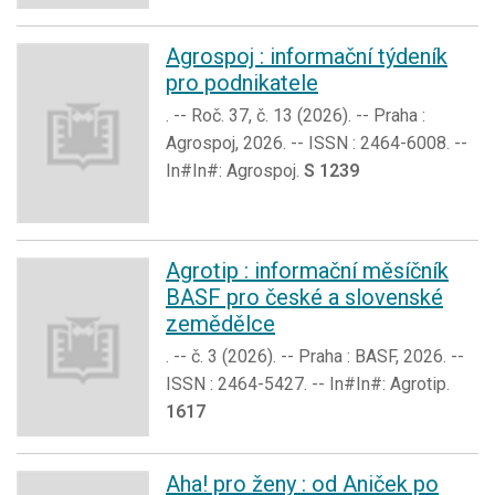
Agrospoj : informační týdeník
pro podnikatele
. -- Roč. 37, č. 13 (2026). -- Praha :
Agrospoj, 2026. -- ISSN : 2464-6008. --
In#In#: Agrospoj.
S 1239
Agrotip : informační měsíčník
BASF pro české a slovenské
zemědělce
. -- č. 3 (2026). -- Praha : BASF, 2026. --
ISSN : 2464-5427. -- In#In#: Agrotip.
1617
Aha! pro ženy : od Aniček po