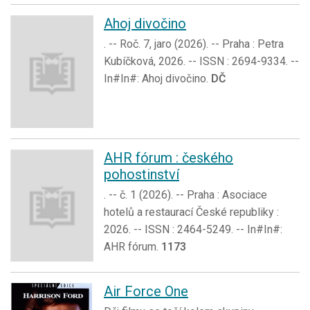
Ahoj divočino
. -- Roč. 7, jaro (2026). -- Praha : Petra
Kubíčková, 2026. -- ISSN : 2694-9334. --
In#In#: Ahoj divočino.
DČ
AHR fórum : českého
pohostinství
. -- č. 1 (2026). -- Praha : Asociace
hotelů a restaurací České republiky :
2026. -- ISSN : 2464-5249. -- In#In#:
AHR fórum.
1173
Air Force One