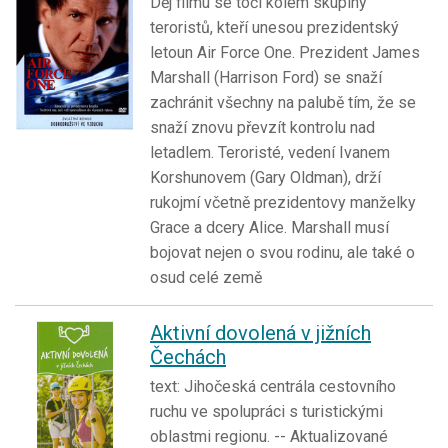
Děj filmu se točí kolem skupiny
teroristů, kteří unesou prezidentský
letoun Air Force One. Prezident James
Marshall (Harrison Ford) se snaží
zachránit všechny na palubě tím, že se
snaží znovu převzít kontrolu nad
letadlem. Teroristé, vedení Ivanem
Korshunovem (Gary Oldman), drží
rukojmí včetně prezidentovy manželky
Grace a dcery Alice. Marshall musí
bojovat nejen o svou rodinu, ale také o
osud celé země
Aktivní dovolená v jižních
Čechách
text: Jihočeská centrála cestovního
ruchu ve spolupráci s turistickými
oblastmi regionu. -- Aktualizované