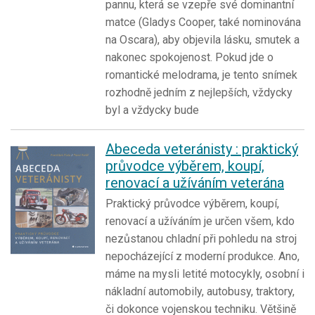
pannu, která se vzepře své dominantní
matce (Gladys Cooper, také nominována
na Oscara), aby objevila lásku, smutek a
nakonec spokojenost. Pokud jde o
romantické melodrama, je tento snímek
rozhodně jedním z nejlepších, vždycky
byl a vždycky bude
Abeceda veteránisty : praktický
průvodce výběrem, koupí,
renovací a užíváním veterána
Praktický průvodce výběrem, koupí,
renovací a užíváním je určen všem, kdo
nezůstanou chladní při pohledu na stroj
nepocházející z moderní produkce. Ano,
máme na mysli letité motocykly, osobní i
nákladní automobily, autobusy, traktory,
či dokonce vojenskou techniku. Většině