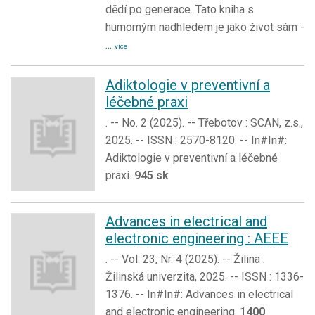
dědí po generace. Tato kniha s
humorným nadhledem je jako život sám -
...
více
Adiktologie v preventivní a
léčebné praxi
. -- No. 2 (2025). -- Třebotov : SCAN, z.s.,
2025. -- ISSN : 2570-8120. -- In#In#:
Adiktologie v preventivní a léčebné
praxi.
945 sk
Advances in electrical and
electronic engineering : AEEE
. -- Vol. 23, Nr. 4 (2025). -- Žilina :
Žilinská univerzita, 2025. -- ISSN : 1336-
1376. -- In#In#: Advances in electrical
and electronic engineering.
1400