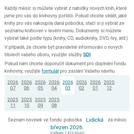
Každý měsíc si můžete vybrat z nabídky nových knih, které
jsme pro vás do knihovny pořídili. Pokud chcete vědět, jaké
knihy pro vás nakoupila daná pobočka, stačí si ji vybrat ze
seznamu knihoven v levém menu. Dokumenty si můžete
vybírat také podle typu (knihy, CD, audioknihy, DVD, hry, atd.)
V případě, že chcete být pravidelně informováni o nových
titulech vašeho oboru, využijte služby
SDI
Pokud nám chcete doporučit dokument pro doplnění fondu
knihovny, využijte
formulář
pro zaslání Vašeho návrhu.
2026
2026
2026
2026
2026
2026
2026
2025
07
06
05
04
03
02
01
12
2025
2025
2025
2025
11
10
09
08
Lidická
Seznam novinek ve fondu: pobočka
za měsíc
březen 2026.
(Celkem 2 875 titulů)