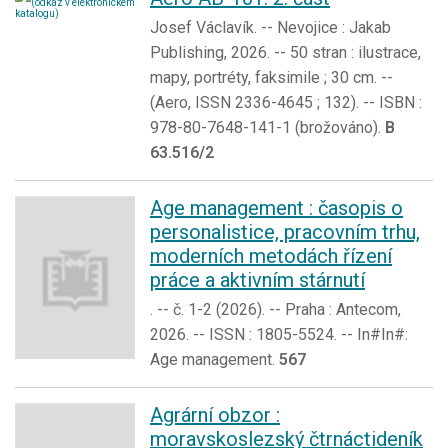
Josef Václavík. -- Nevojice : Jakab
Publishing, 2026. -- 50 stran : ilustrace,
mapy, portréty, faksimile ; 30 cm. --
(Aero, ISSN 2336-4645 ; 132). -- ISBN :
978-80-7648-141-1 (brožováno).
B
63.516/2
Age management : časopis o
personalistice, pracovním trhu,
moderních metodách řízení
práce a aktivním stárnutí
. -- č. 1-2 (2026). -- Praha : Antecom,
2026. -- ISSN : 1805-5524. -- In#In#:
Age management.
567
Agrární obzor :
moravskoslezský čtrnáctideník