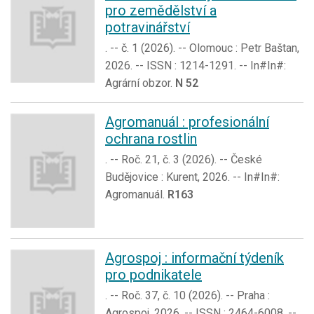
pro zemědělství a
potravinářství
. -- č. 1 (2026). -- Olomouc : Petr Baštan,
2026. -- ISSN : 1214-1291. -- In#In#:
Agrární obzor.
N 52
Agromanuál : profesionální
ochrana rostlin
. -- Roč. 21, č. 3 (2026). -- České
Budějovice : Kurent, 2026. -- In#In#:
Agromanuál.
R163
Agrospoj : informační týdeník
pro podnikatele
. -- Roč. 37, č. 10 (2026). -- Praha :
Agrospoj, 2026. -- ISSN : 2464-6008. --