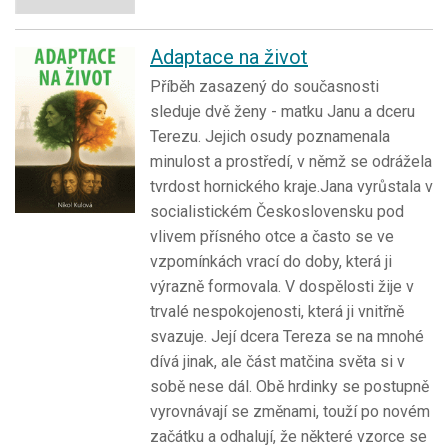
Adaptace na život
Příběh zasazený do současnosti
sleduje dvě ženy - matku Janu a dceru
Terezu. Jejich osudy poznamenala
minulost a prostředí, v němž se odrážela
tvrdost hornického kraje.Jana vyrůstala v
socialistickém Československu pod
vlivem přísného otce a často se ve
vzpomínkách vrací do doby, která ji
výrazně formovala. V dospělosti žije v
trvalé nespokojenosti, která ji vnitřně
svazuje. Její dcera Tereza se na mnohé
dívá jinak, ale část matčina světa si v
sobě nese dál. Obě hrdinky se postupně
vyrovnávají se změnami, touží po novém
začátku a odhalují, že některé vzorce se