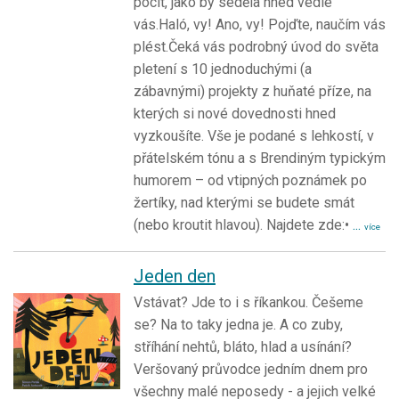
pocit, jako by seděla hned vedle
vás.Haló, vy! Ano, vy! Pojďte, naučím vás
plést.Čeká vás podrobný úvod do světa
pletení s 10 jednoduchými (a
zábavnými) projekty z huňaté příze, na
kterých si nové dovednosti hned
vyzkoušíte. Vše je podané s lehkostí, v
přátelském tónu a s Brendiným typickým
humorem – od vtipných poznámek po
žertíky, nad kterými se budete smát
(nebo kroutit hlavou). Najdete zde:•
...
více
Jeden den
Vstávat? Jde to i s říkankou. Češeme
se? Na to taky jedna je. A co zuby,
stříhání nehtů, bláto, hlad a usínání?
Veršovaný průvodce jedním dnem pro
všechny malé neposedy - a jejich velké