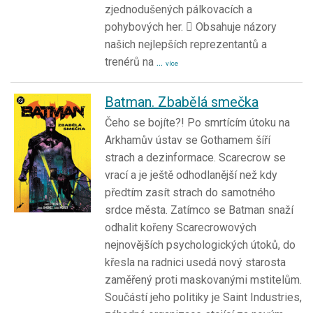
zjednodušených pálkovacích a
pohybových her.  Obsahuje názory
našich nejlepších reprezentantů a
trenérů na
...
více
Batman. Zbabělá smečka
Čeho se bojíte?! Po smrtícím útoku na
Arkhamův ústav se Gothamem šíří
strach a dezinformace. Scarecrow se
vrací a je ještě odhodlanější než kdy
předtím zasít strach do samotného
srdce města. Zatímco se Batman snaží
odhalit kořeny Scarecrowových
nejnovějších psychologických útoků, do
křesla na radnici usedá nový starosta
zaměřený proti maskovanými mstitelům.
Součástí jeho politiky je Saint Industries,