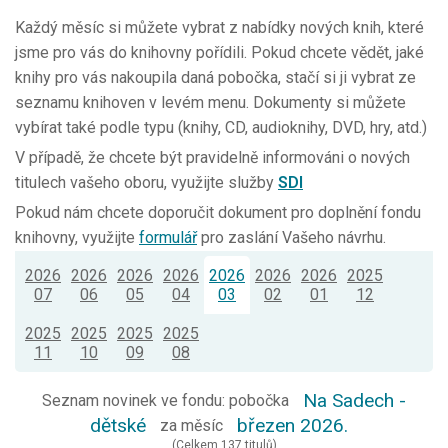
Každý měsíc si můžete vybrat z nabídky nových knih, které
jsme pro vás do knihovny pořídili. Pokud chcete vědět, jaké
knihy pro vás nakoupila daná pobočka, stačí si ji vybrat ze
seznamu knihoven v levém menu. Dokumenty si můžete
vybírat také podle typu (knihy, CD, audioknihy, DVD, hry, atd.)
V případě, že chcete být pravidelně informováni o nových
titulech vašeho oboru, využijte služby
SDI
Pokud nám chcete doporučit dokument pro doplnění fondu
knihovny, využijte
formulář
pro zaslání Vašeho návrhu.
2026
2026
2026
2026
2026
2026
2026
2025
07
06
05
04
03
02
01
12
2025
2025
2025
2025
11
10
09
08
Na Sadech -
Seznam novinek ve fondu: pobočka
dětské
březen 2026.
za měsíc
(Celkem 137 titulů)