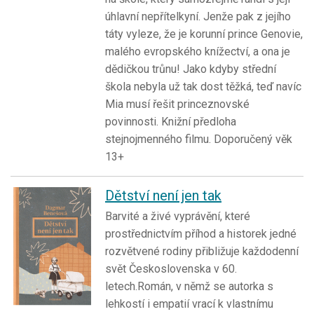
úhlavní nepřítelkyní. Jenže pak z jejího
táty vyleze, že je korunní prince Genovie,
malého evropského knížectví, a ona je
dědičkou trůnu! Jako kdyby střední
škola nebyla už tak dost těžká, teď navíc
Mia musí řešit princeznovské
povinnosti. Knižní předloha
stejnojmenného filmu. Doporučený věk
13+
Dětství není jen tak
Barvité a živé vyprávění, které
prostřednictvím příhod a historek jedné
rozvětvené rodiny přibližuje každodenní
svět Československa v 60.
letech.Román, v němž se autorka s
lehkostí i empatií vrací k vlastnímu