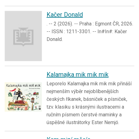
Kačer Donald
. -- 2 (2026). -- Praha : Egmont ČR, 2026.
-- ISSN : 1211-3301. -- In#In#: Kačer
Donald.
Kalamajka mik mik mik
Leporelo Kalamajka mik mik mik přináší
nejmenším výběr nejoblíbenějších
českých říkanek, básniček a písniček,
tzv. klasiku s krásnými ilustracemi a
ručním písmem čerstvé maminky a
úspěšné ilustrátorky Ester Nemjó.