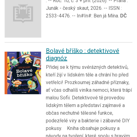
. -- Roč. 10, č. 3 + příl. (2026). -- Praha :
Junák - český skaut, 2026. -- ISSN :
2533-4476. -- In#In#: Ben já Mína.
DČ
Bolavé bříško : detektivové
diagnóz
Přidej se k týmu svérázných detektivů,
kteří žijí v lidském těle a chrání ho před
vetřelci! Prozkoumej záhadné příznaky,
ať včas odhalíš viníka nemoci, která trápí
malou Sofii. Detektivové tě provedou
lidským tělem a představí zajímavé a
občas nechutné tělesné funkce,
podezřelé viry a bakterie i zábavné DIY
pokusy. Kniha obsahuje pokusy a
návody na tvoření, které spolu s hravým