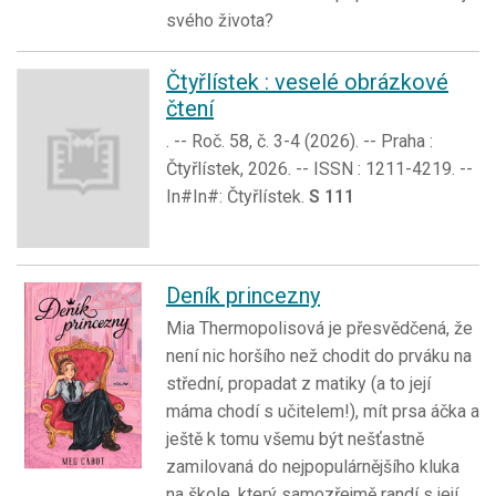
svého života?
Čtyřlístek : veselé obrázkové
čtení
. -- Roč. 58, č. 3-4 (2026). -- Praha :
Čtyřlístek, 2026. -- ISSN : 1211-4219. --
In#In#: Čtyřlístek.
S 111
Deník princezny
Mia Thermopolisová je přesvědčená, že
není nic horšího než chodit do prváku na
střední, propadat z matiky (a to její
máma chodí s učitelem!), mít prsa áčka a
ještě k tomu všemu být nešťastně
zamilovaná do nejpopulárnějšího kluka
na škole, který samozřejmě randí s její