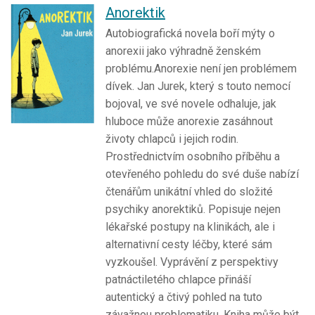
Anorektik
Autobiografická novela boří mýty o
anorexii jako výhradně ženském
problému.Anorexie není jen problémem
dívek. Jan Jurek, který s touto nemocí
bojoval, ve své novele odhaluje, jak
hluboce může anorexie zasáhnout
životy chlapců i jejich rodin.
Prostřednictvím osobního příběhu a
otevřeného pohledu do své duše nabízí
čtenářům unikátní vhled do složité
psychiky anorektiků. Popisuje nejen
lékařské postupy na klinikách, ale i
alternativní cesty léčby, které sám
vyzkoušel. Vyprávění z perspektivy
patnáctiletého chlapce přináší
autentický a čtivý pohled na tuto
závažnou problematiku. Kniha může být