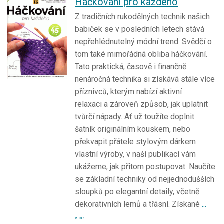
Háčkování pro každého
Z tradičních rukodělných technik našich
babiček se v posledních letech stává
nepřehlédnutelný módní trend. Svědčí o
tom také mimořádná obliba háčkování.
Tato praktická, časově i finančně
nenáročná technika si získává stále více
příznivců, kterým nabízí aktivní
relaxaci a zároveň způsob, jak uplatnit
tvůrčí nápady. Ať už toužíte doplnit
šatník originálním kouskem, nebo
překvapit přátele stylovým dárkem
vlastní výroby, v naší publikací vám
ukážeme, jak přitom postupovat. Naučíte
se základní techniky od nejjednodušších
sloupků po elegantní detaily, včetně
dekorativních lemů a třásní. Získané
...
více