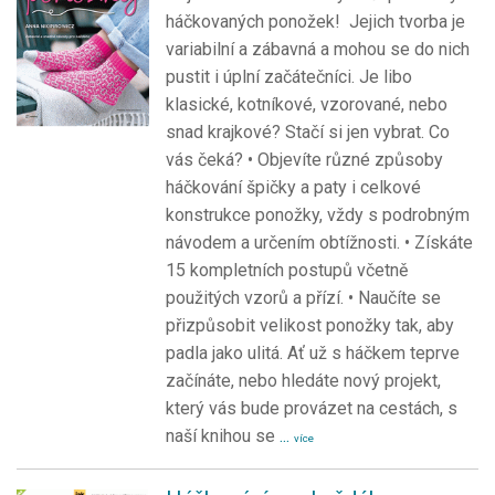
háčkovaných ponožek! Jejich tvorba je
variabilní a zábavná a mohou se do nich
pustit i úplní začátečníci. Je libo
klasické, kotníkové, vzorované, nebo
snad krajkové? Stačí si jen vybrat. Co
vás čeká? • Objevíte různé způsoby
háčkování špičky a paty i celkové
konstrukce ponožky, vždy s podrobným
návodem a určením obtížnosti. • Získáte
15 kompletních postupů včetně
použitých vzorů a přízí. • Naučíte se
přizpůsobit velikost ponožky tak, aby
padla jako ulitá. Ať už s háčkem teprve
začínáte, nebo hledáte nový projekt,
který vás bude provázet na cestách, s
naší knihou se
...
více