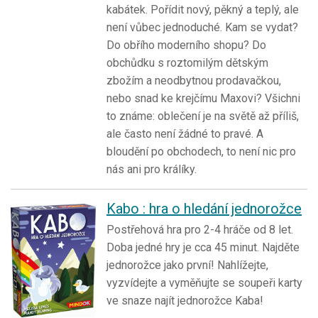
kabátek. Pořídit nový, pěkný a teplý, ale
není vůbec jednoduché. Kam se vydat?
Do obřího moderního shopu? Do
obchůdku s roztomilým dětským
zbožím a neodbytnou prodavačkou,
nebo snad ke krejčímu Maxovi? Všichni
to známe: oblečení je na světě až příliš,
ale často není žádné to pravé. A
bloudění po obchodech, to není nic pro
nás ani pro králíky.
Kabo : hra o hledání jednorožce
Postřehová hra pro 2-4 hráče od 8 let.
Doba jedné hry je cca 45 minut. Najděte
jednorožce jako první! Nahlížejte,
vyzvídejte a vyměňujte se soupeři karty
ve snaze najít jednorožce Kaba!