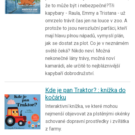
že to může být i nebezpečné?Tři
kapybary - Raula, Emmy a Tristana - už
omrzelo trávit čas jen na louce v zoo. A
protože to jsou nerozluční parťáci, kteří
mají hlavu plnou nápadů, vymyslí plán,
jak se dostat za plot. Co je v neznámém
světě čeká? Nikdo neví. Možná
nekonečné lány trávy, možná noví
kamarádi, ale určitě to nejbláznivější
kapybaří dobrodružství.
Kde je pan Traktor? : knížka do
kočárku
Interaktivní knížka, ve které mohou
nejmenší objevovat za plstěnými okénky
schované dopravní prostředky i zvířátka
z farmy.