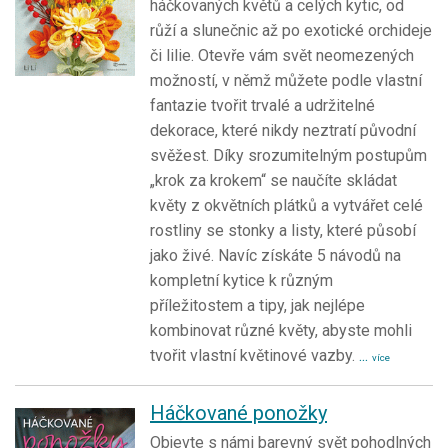
háčkovaných květů a celých kytic, od
růží a slunečnic až po exotické orchideje
či lilie. Otevře vám svět neomezených
možností, v němž můžete podle vlastní
fantazie tvořit trvalé a udržitelné
dekorace, které nikdy neztratí původní
svěžest. Díky srozumitelným postupům
„krok za krokem“ se naučíte skládat
květy z okvětních plátků a vytvářet celé
rostliny se stonky a listy, které působí
jako živé. Navíc získáte 5 návodů na
kompletní kytice k různým
příležitostem a tipy, jak nejlépe
kombinovat různé květy, abyste mohli
tvořit vlastní květinové vazby.
...
více
Háčkované ponožky
Objevte s námi barevný svět pohodlných