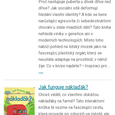
Proč nastupuje puberta u dívek dříve než
dříve? Jak sociální sítě deformují
hledání vlastní identity? A kde se bere
narůstající agresivita či sebedestruktivní
chování u stále mladších dětí? Tato kniha
nehledá viníky v genetice ani v
moderních technologiích. Místo toho
nabízí pohled na lidský mozek jako na
fascinující, plastický orgán, který se
neustále adaptuje na prostředí, v němž
žije. Co v knize najdete? • Inspiraci pro
...
více
Jak funguje náklaďák?
Chceš vědět, co všechno dokážou
náklaďáky na farmě? Tato interaktivní
knížka tě vezme na fascinující cestu,
která provede po silnicích ve městě, ale