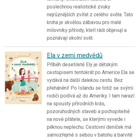
poslechnou realistické zvuky
nejrůznějších zvířat z celého světa. Tato
kniha je skvělou zábavou pro malé
milovníky přírody, kteří rádi objevují a
poznávají okolní svět.
Ela v zemi medvědů
Příběh desetileté Ely je dětským
cestopisem tentokrát po Americe.Ela se
vydává na další dalekou cestu. Bez
přehánění! Po Islandu se totiž se svými
rodiči podívá až do Ameriky. I tam narazí
na spousty přírodních krás,
pozoruhodných staveb a pochopitelně
na nové přátele, se kterými vyvede i
pěknou neplechu. Cestovní deníček má
samozřejmě s sebou v batohu a barvitě