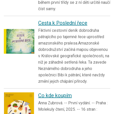
během první třídy se z ní děti určitě naučí
číst samy.
Cesta k Poslední řece
Fiktivní cestovní deník dobrodruha
pátrajícího po tajemné řece uprostřed
amazonského pralesa.Amazonské
dobrodružství začíná mapou objevenou
v Královské geografické společnosti, na
níž je záhadně setřená řeka. Ta zavede
Neznámého dobrodruha a jeho
společnici Bibi k pátrání, které navždy
změní jejich chápání přírody.
Co kde koupím
Anna Zubrová. -- První vydání. -- Praha :
Molekuly čtení, 2025. -- 16 stran :