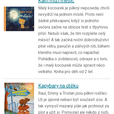
Kam mizí měsíc
Malý kocourek je pěkný neposeda, chvíli
nevydrží na jednom místě. Proto není
žádné překvapení, když si jednoho
večera začne na obloze hrát s třpytivou
přízí. Netuší však, že tím rozplete celý
měsíc! A tak začíná noční dobrodružství
plné větru, pavučin a zářivých nití, během
kterého musí napravit, co napáchal.
Pohádka o zvědavosti, odvaze a o tom,
že i malý kocourek může spravit něco
velkého. Kniha pro děti od 2 let.
Kapybary na útěku
Raul, Emmy a Tristan jsou pěkní rošťáci.
Už je zjevně nebaví být součástí zoo. A
tak vymyslí mazaný plán jak prchnout za
plot a užít si. Pomyslel ale někdo z nich,