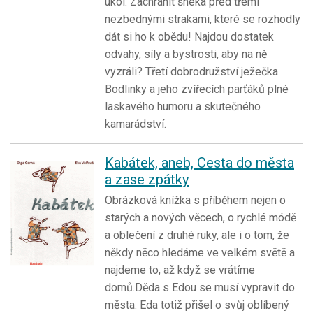
úkol. Zachránit šneka před třemi
nezbednými strakami, které se rozhodly
dát si ho k obědu! Najdou dostatek
odvahy, síly a bystrosti, aby na ně
vyzráli? Třetí dobrodružství ježečka
Bodlinky a jeho zvířecích parťáků plné
laskavého humoru a skutečného
kamarádství.
Kabátek, aneb, Cesta do města
a zase zpátky
Obrázková knížka s příběhem nejen o
starých a nových věcech, o rychlé módě
a oblečení z druhé ruky, ale i o tom, že
někdy něco hledáme ve velkém světě a
najdeme to, až když se vrátíme
domů.Děda s Edou se musí vypravit do
města: Eda totiž přišel o svůj oblíbený