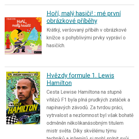
Hoří, malý hasiči! : mé první
obrázkové příběhy
Krátký, veršovaný příběh v obrázkové
knížce s pohyblivými prvky vypráví o
hasičích.
Hvězdy formule 1. Lewis
Hamilton
Cesta Lewise Hamiltona na stupně
vítězů F1 byla plná prudkých zatáček a
napínavých závodů. Za tvrdou práci,
vytrvalost a nezlomnost byl však bohatě
odměněn několikanásobným titulem
mistr světa. Díky skvělému týmu
techniků a inženýrů si mohl splnit svůj