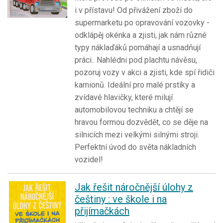
i v přístavu! Od přivážení zboží do
supermarketu po opravování vozovky -
odklápěj okénka a zjisti, jak nám různé
typy náklaďáků pomáhají a usnadňují
práci.. Nahlédni pod plachtu návěsu,
pozoruj vozy v akci a zjisti, kde spí řidiči
kamionů. Ideální pro malé prstíky a
zvídavé hlavičky, které milují
automobilovou techniku a chtějí se
hravou formou dozvědět, co se děje na
silnicích mezi velkými silnými stroji.
Perfektní úvod do světa nákladních
vozidel!
Jak řešit náročnější úlohy z
češtiny : ve škole i na
přijímačkách