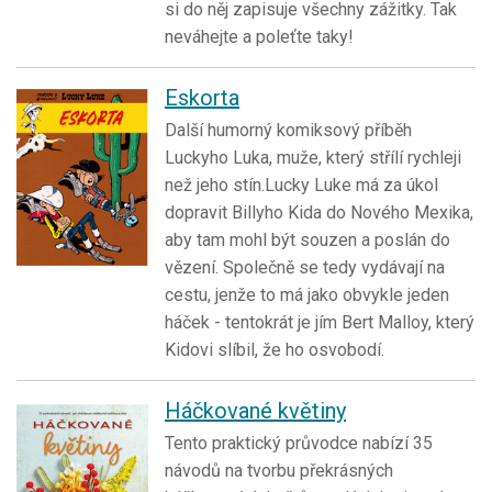
si do něj zapisuje všechny zážitky. Tak
neváhejte a poleťte taky!
Eskorta
Další humorný komiksový příběh
Luckyho Luka, muže, který střílí rychleji
než jeho stín.Lucky Luke má za úkol
dopravit Billyho Kida do Nového Mexika,
aby tam mohl být souzen a poslán do
vězení. Společně se tedy vydávají na
cestu, jenže to má jako obvykle jeden
háček - tentokrát je jím Bert Malloy, který
Kidovi slíbil, že ho osvobodí.
Háčkované květiny
Tento praktický průvodce nabízí 35
návodů na tvorbu překrásných