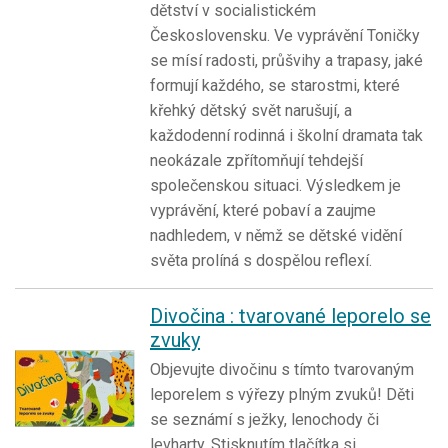
dětství v socialistickém
Československu. Ve vyprávění Toničky
se mísí radosti, průšvihy a trapasy, jaké
formují každého, se starostmi, které
křehký dětský svět narušují, a
každodenní rodinná i školní dramata tak
neokázale zpřítomňují tehdejší
společenskou situaci. Výsledkem je
vyprávění, které pobaví a zaujme
nadhledem, v němž se dětské vidění
světa prolíná s dospělou reflexí.
Divočina : tvarované leporelo se
zvuky
Objevujte divočinu s tímto tvarovaným
leporelem s výřezy plným zvuků! Děti
se seznámí s ježky, lenochody či
levharty. Stisknutím tlačítka si