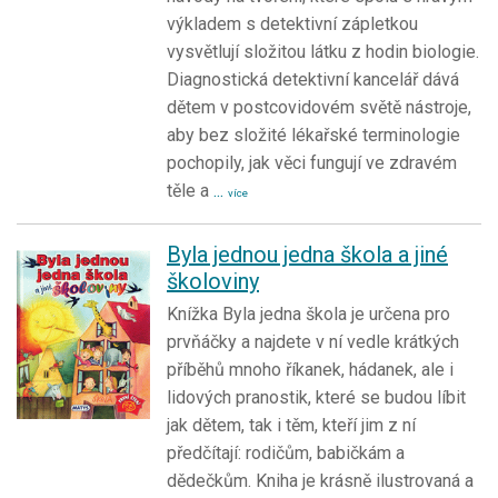
výkladem s detektivní zápletkou
vysvětlují složitou látku z hodin biologie.
Diagnostická detektivní kancelář dává
dětem v postcovidovém světě nástroje,
aby bez složité lékařské terminologie
pochopily, jak věci fungují ve zdravém
těle a
...
více
Byla jednou jedna škola a jiné
školoviny
Knížka Byla jedna škola je určena pro
prvňáčky a najdete v ní vedle krátkých
příběhů mnoho říkanek, hádanek, ale i
lidových pranostik, které se budou líbit
jak dětem, tak i těm, kteří jim z ní
předčítají: rodičům, babičkám a
dědečkům. Kniha je krásně ilustrovaná a