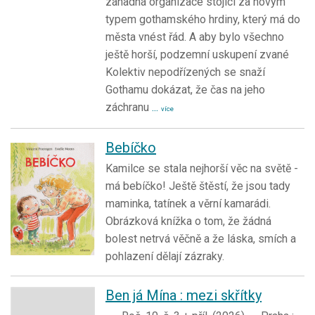
záhadná organizace stojící za novým
typem gothamského hrdiny, který má do
města vnést řád. A aby bylo všechno
ještě horší, podzemní uskupení zvané
Kolektiv nepodřízených se snaží
Gothamu dokázat, že čas na jeho
záchranu
...
více
Bebíčko
Kamilce se stala nejhorší věc na světě -
má bebíčko! Ještě štěstí, že jsou tady
maminka, tatínek a věrní kamarádi.
Obrázková knížka o tom, že žádná
bolest netrvá věčně a že láska, smích a
pohlazení dělají zázraky.
Ben já Mína : mezi skřítky