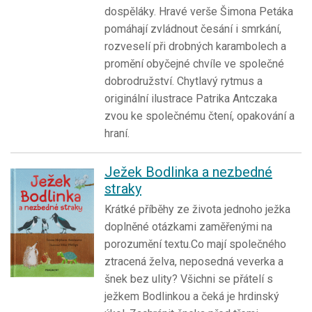
dospěláky. Hravé verše Šimona Petáka
pomáhají zvládnout česání i smrkání,
rozveselí při drobných karambolech a
promění obyčejné chvíle ve společné
dobrodružství. Chytlavý rytmus a
originální ilustrace Patrika Antczaka
zvou ke společnému čtení, opakování a
hraní.
Ježek Bodlinka a nezbedné
straky
Krátké příběhy ze života jednoho ježka
doplněné otázkami zaměřenými na
porozumění textu.Co mají společného
ztracená želva, neposedná veverka a
šnek bez ulity? Všichni se přátelí s
ježkem Bodlinkou a čeká je hrdinský