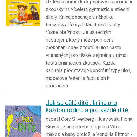
Užitečná pomůcka k přípravě na přijímací
zkoušky na víceletá gymnázia a střední
školy. Kniha obsahuje v několika
tematicky různých kapitolách úlohy
různé obtížnosti. Je užitečným
nástrojem, který může pomoci v
překonání obav z textů a úloh často
vnímaných jako těžké, zejména v rámci
testů přijímacích zkoušek. Každá
kapitola představuje konkrétní typy úloh,
modelové řešení a řadu úloh k
procvičení.
Jak se dělá dítě : kniha pro
každou rodinu a pro každé dítě
napsal Cory Silverberg ; ilustrovala Fiona
Smyth ; z anglického originálu What
makes a baby přeložila Vendula Bittner. -