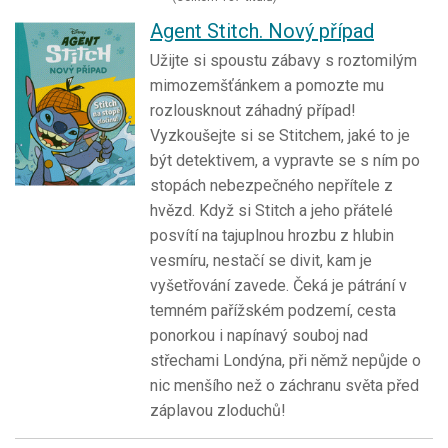
Agent Stitch. Nový případ
Užijte si spoustu zábavy s roztomilým
mimozemšťánkem a pomozte mu
rozlousknout záhadný případ!
Vyzkoušejte si se Stitchem, jaké to je
být detektivem, a vypravte se s ním po
stopách nebezpečného nepřítele z
hvězd. Když si Stitch a jeho přátelé
posvítí na tajuplnou hrozbu z hlubin
vesmíru, nestačí se divit, kam je
vyšetřování zavede. Čeká je pátrání v
temném pařížském podzemí, cesta
ponorkou i napínavý souboj nad
střechami Londýna, při němž nepůjde o
nic menšího než o záchranu světa před
záplavou zloduchů!