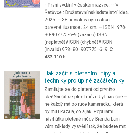
- První vydání v českém jazyce. -- V
Řetůvce : Družstevní nakladatelství Idea,
2025. -- 38 nečíslovaných stran :
barevné ilustrace ; 24 cm. -- ISBN : 978-
80-907775-6-9 (vázáno) ISBN
(neplatné)#ISBN (chybné)#ISBN
(invalid) 978=80=907775=6=9.
C
433.110 b
Jak začít s pletením : tipy a
techniky pro úplné začátečníky
Zamilujte se do pletení od prvního
oka!Naučit se plést může být náročné –
ne každý má po ruce kamarádku, která
by mu ukázala, co a jak. Populární
návrhářka pletené módy Brenda Lam
vám základy vysvětlí tak, že budete mít