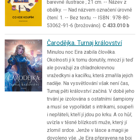
barevné ilustrace ; 21 cm. -- Název z
obálky. -- Nad názvem označení úrovně
čtení: 1. -- Bez textu. -- ISBN : 978-80-
53062-91-6 (brožováno).
C 433.010 b
Čarodějka. Turnaj království
Minulou noc Eira zabila člověka.
Okolnosti ji k tomu donutily, mnozí ji teď
ale považují za chladnokrevnou
vražedkyni a kacířku, která zmařila jejich
naděje. Na vysvětlování však není čas,
Turnaj pěti království začíná. V době jeho
trvání je izolována s ostatními šampiony
a musí se vypořádat s intrikami, soupeři
i nepřáteli, kteří jí jdou po krku. A co hůř,
uvízla v těsné blízkosti muže, který jí
zlomil srdce. Jenže v lásce a magii je
dovoleno vše. Je Eira připravena na boj