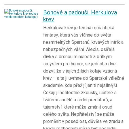
Bohové a padouši. Herkulova
krev
Herkulova krev je temná romantická
fantasy, která vás vtáhne do světa
nesmrtelných Sparťanů, krvavých intrik a
nebezpečných vášní. Alexis, osiřelá
dívka s drsnou minulostí a břitkým
smyslem pro humor, se jednoho dne
dozví, že v jejích žilách koluje vzácná
krev – a ta ji uvrhne do Spartské válečné
akademie, kde přežijí jen ti nejsilnější.
Čekají ji nelítostné zkoušky, učitelé s
tvářemi andělů a srdci predátorů, a
tajemství, které může změnit osud
celého světa. Nepřátelství se může
proměnit v posedlost, důvěra ve zradu a
každé rozhodnutí může být poslední.