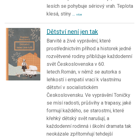
lesích se pohybuje sériový vrah. Teplota
klesá, stíny
...
více
Dětství není jen tak
Barvité a živé vyprávění, které
prostřednictvím příhod a historek jedné
rozvětvené rodiny přibližuje každodenní
svět Československa v 60.
letech.Román, v němž se autorka s
lehkostí i empatií vrací k vlastnímu
dětství v socialistickém
Československu. Ve vyprávění Toničky
se mísí radosti, průšvihy a trapasy, jaké
formují každého, se starostmi, které
křehký dětský svět narušují, a
každodenní rodinná i školní dramata tak
neokázale zpřítomňují tehdejší