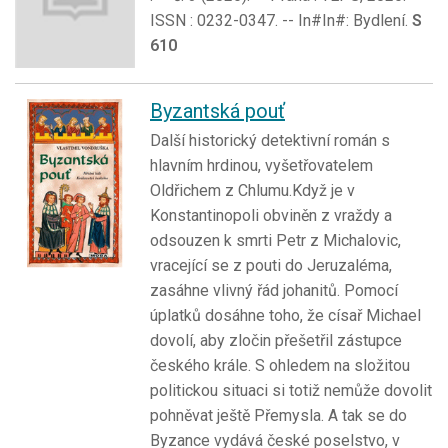
ISSN : 0232-0347. -- In#In#: Bydlení.
S
610
Byzantská pouť
Další historický detektivní román s
hlavním hrdinou, vyšetřovatelem
Oldřichem z Chlumu.Když je v
Konstantinopoli obviněn z vraždy a
odsouzen k smrti Petr z Michalovic,
vracející se z pouti do Jeruzaléma,
zasáhne vlivný řád johanitů. Pomocí
úplatků dosáhne toho, že císař Michael
dovolí, aby zločin přešetřil zástupce
českého krále. S ohledem na složitou
politickou situaci si totiž nemůže dovolit
pohněvat ještě Přemysla. A tak se do
Byzance vydává české poselstvo, v