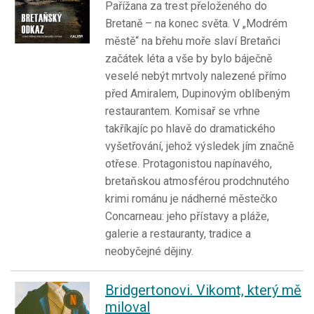
Pařížana za trest přeloženého do
Bretaně – na konec světa. V „Modrém
městě“ na břehu moře slaví Bretaňci
začátek léta a vše by bylo báječně
veselé nebýt mrtvoly nalezené přímo
před Amiralem, Dupinovým oblíbeným
restaurantem. Komisař se vrhne
takříkajíc po hlavě do dramatického
vyšetřování, jehož výsledek jím značně
otřese. Protagonistou napínavého,
bretaňskou atmosférou prodchnutého
krimi románu je nádherné městečko
Concarneau: jeho přístavy a pláže,
galerie a restauranty, tradice a
neobyčejné dějiny.
Bridgertonovi. Vikomt, který mě
miloval