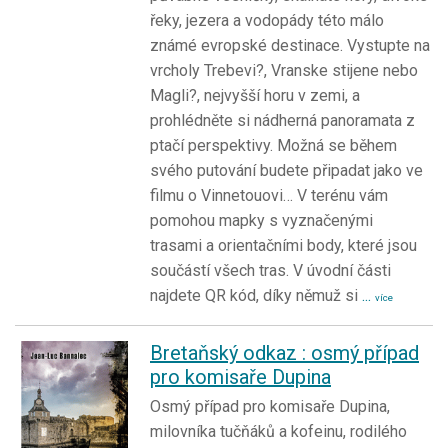
řeky, jezera a vodopády této málo
známé evropské destinace. Vystupte na
vrcholy Trebevi?, Vranske stijene nebo
Magli?, nejvyšší horu v zemi, a
prohlédněte si nádherná panoramata z
ptačí perspektivy. Možná se během
svého putování budete připadat jako ve
filmu o Vinnetouovi… V terénu vám
pomohou mapky s vyznačenými
trasami a orientačními body, které jsou
součástí všech tras. V úvodní části
najdete QR kód, díky němuž si
...
více
Bretaňský odkaz : osmý případ
pro komisaře Dupina
Osmý případ pro komisaře Dupina,
milovníka tučňáků a kofeinu, rodilého