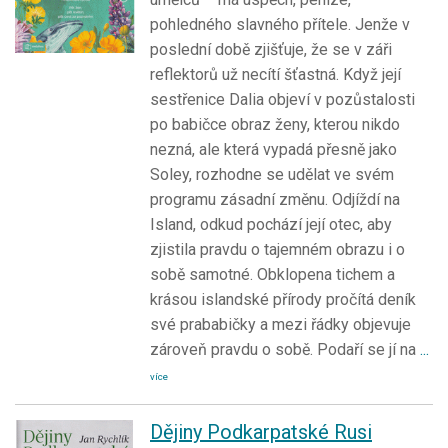
pohledného slavného přítele. Jenže v
poslední době zjišťuje, že se v záři
reflektorů už necítí šťastná. Když její
sestřenice Dalia objeví v pozůstalosti
po babičce obraz ženy, kterou nikdo
nezná, ale která vypadá přesně jako
Soley, rozhodne se udělat ve svém
programu zásadní změnu. Odjíždí na
Island, odkud pochází její otec, aby
zjistila pravdu o tajemném obrazu i o
sobě samotné. Obklopena tichem a
krásou islandské přírody pročítá deník
své prababičky a mezi řádky objevuje
zároveň pravdu o sobě. Podaří se jí na
...
více
Dějiny Podkarpatské Rusi