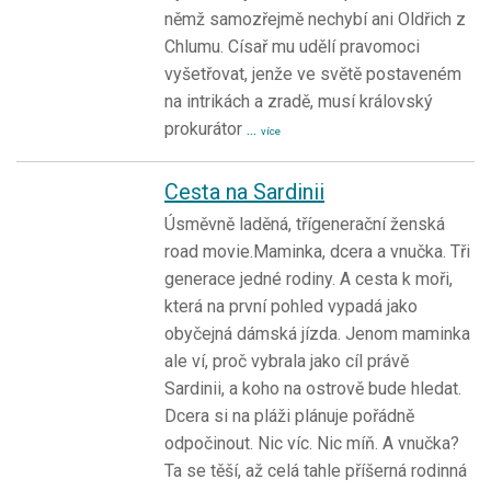
němž samozřejmě nechybí ani Oldřich z
Chlumu. Císař mu udělí pravomoci
vyšetřovat, jenže ve světě postaveném
na intrikách a zradě, musí královský
prokurátor
...
více
Cesta na Sardinii
Úsměvně laděná, třígenerační ženská
road movie.Maminka, dcera a vnučka. Tři
generace jedné rodiny. A cesta k moři,
která na první pohled vypadá jako
obyčejná dámská jízda. Jenom maminka
ale ví, proč vybrala jako cíl právě
Sardinii, a koho na ostrově bude hledat.
Dcera si na pláži plánuje pořádně
odpočinout. Nic víc. Nic míň. A vnučka?
Ta se těší, až celá tahle příšerná rodinná