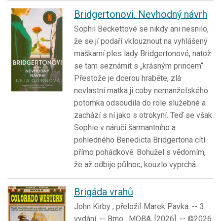
Bridgertonovi. Nevhodný návrh
Sophii Beckettové se nikdy ani nesnilo,
že se jí podaří vklouznout na vyhlášený
maškarní ples lady Bridgertonové, natož
se tam seznámit s „krásným princem“.
Přestože je dcerou hraběte, zlá
nevlastní matka ji coby nemanželského
potomka odsoudila do role služebné a
zachází s ní jako s otrokyní. Teď se však
Sophie v náruči šarmantního a
pohledného Benedicta Bridgertona cítí
přímo pohádkově. Bohužel s vědomím,
že až odbije půlnoc, kouzlo vyprchá…
Brigáda vrahů
John Kirby ; přeložil Marek Pavka. -- 3.
vydání. -- Brno : MOBA, [2026]. -- ©2026.