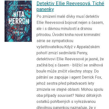
Detektiv Ellie Reevesová. Tiché
panenky
Po zmizení malé dívky musí detektiv
Ellie Reevesová bojovat nejen s časem,
ale i s dávnou minulostí a drsnou
přírodou. Úvodní kniha nové kriminální
série se sympatickou
vyšetřovatelkou.Když v Appalačském
pohoří zmizí sedmiletá Penny,
detektivovi Ellie Reevesové je jasné, že
začíná boj s časem - blížící se sněhová
bouře může zničit všechny stopy. Do
pátrání se zapojuje i agent Derrick Fox,
jehož sestra před pětadvaceti lety
zmizela ve stejné oblasti. Mohou spolu
oba případy souviset? Nález dětských
ostatků pohřbených s vyřezávanou
dřevěnou panenkou naznačuje, že v