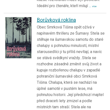
Ideální pro čtenáře, kteří milují
...
více
Borůvková roklina
Obec Smrková Tišina opět ožívá v
napínavém thrilleru ze Šumavy. Stela se
stěhuje na šumavskou samotu do staré
chalupy s pohnutou minulostí, místní
starousedlíci ji tu příliš nevítají, a navíc
se stává svědkyní vraždy...Stela se
rozhodne zásadně změnit svůj život a
kupuje rozbořenou chalupu v zapadlé
pohraniční šumavské obci Smrková
Tišina. Chalupa, která se nachází na
úplné samotě v pustém lese, má
pohnutou historii. Její předchozí majitel
před dvaceti lety zmizel a podle
místních tam straší. Stela ale na