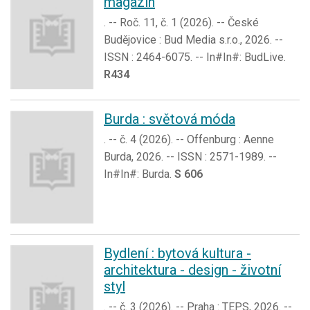
magazín
. -- Roč. 11, č. 1 (2026). -- České
Budějovice : Bud Media s.r.o., 2026. --
ISSN : 2464-6075. -- In#In#: BudLive.
R434
Burda : světová móda
. -- č. 4 (2026). -- Offenburg : Aenne
Burda, 2026. -- ISSN : 2571-1989. --
In#In#: Burda.
S 606
Bydlení : bytová kultura -
architektura - design - životní
styl
. -- č. 3 (2026). -- Praha : TEPS, 2026. --