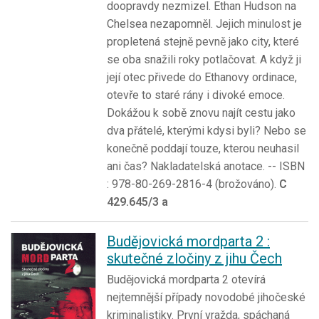
doopravdy nezmizel. Ethan Hudson na
Chelsea nezapomněl. Jejich minulost je
propletená stejně pevně jako city, které
se oba snažili roky potlačovat. A když ji
její otec přivede do Ethanovy ordinace,
otevře to staré rány i divoké emoce.
Dokážou k sobě znovu najít cestu jako
dva přátelé, kterými kdysi byli? Nebo se
konečně poddají touze, kterou neuhasil
ani čas? Nakladatelská anotace. -- ISBN
: 978-80-269-2816-4 (brožováno).
C
429.645/3 a
Budějovická mordparta 2 :
skutečné zločiny z jihu Čech
Budějovická mordparta 2 otevírá
nejtemnější případy novodobé jihočeské
kriminalistiky. První vražda, spáchaná