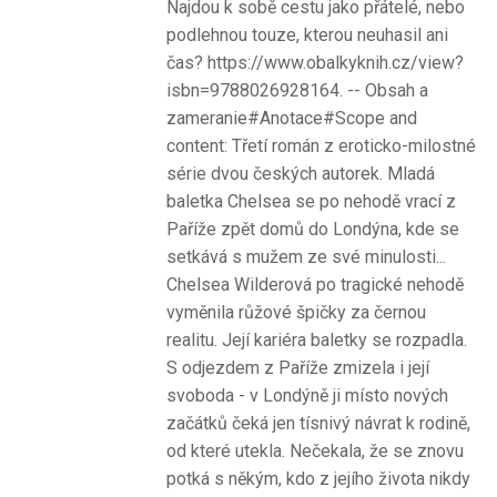
Najdou k sobě cestu jako přátelé, nebo
podlehnou touze, kterou neuhasil ani
čas? https://www.obalkyknih.cz/view?
isbn=9788026928164. -- Obsah a
zameranie#Anotace#Scope and
content: Třetí román z eroticko-milostné
série dvou českých autorek. Mladá
baletka Chelsea se po nehodě vrací z
Paříže zpět domů do Londýna, kde se
setkává s mužem ze své minulosti...
Chelsea Wilderová po tragické nehodě
vyměnila růžové špičky za černou
realitu. Její kariéra baletky se rozpadla.
S odjezdem z Paříže zmizela i její
svoboda - v Londýně ji místo nových
začátků čeká jen tísnivý návrat k rodině,
od které utekla. Nečekala, že se znovu
potká s někým, kdo z jejího života nikdy