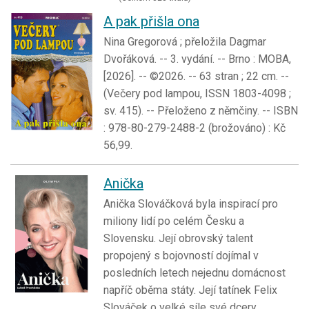
A pak přišla ona
Nina Gregorová ; přeložila Dagmar
Dvořáková. -- 3. vydání. -- Brno : MOBA,
[2026]. -- ©2026. -- 63 stran ; 22 cm. --
(Večery pod lampou, ISSN 1803-4098 ;
sv. 415). -- Přeloženo z němčiny. -- ISBN
: 978-80-279-2488-2 (brožováno) : Kč
56,99.
Anička
Anička Slováčková byla inspirací pro
miliony lidí po celém Česku a
Slovensku. Její obrovský talent
propojený s bojovností dojímal v
posledních letech nejednu domácnost
napříč oběma státy. Její tatínek Felix
Slováček o velké síle své dcery