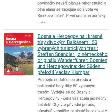
povídačky nevěří, plánuje rekonstrukci a
plná elánu se zapojuje do života ve
Smrkové Tišině. První cesta na borůvky
...
více
Bosna a Hercegovina : krásné
túry divokým Balkánem : 50
vybraných turistických tras :
Steffen Spandler ; z německého
originálu Wanderführer: Bosnien
und Herzegowina: der Süden ...
přeložil Václav Klumpar
Poznejte nedotčenou přírodu a
balkánské hory díky 50 vybraným
trasám. Vydejte se do Bosny a
Hercegoviny - čeká vás zcela jedinečný
zážitek! Objevte původní přírodu,
půvabné vesničky, skalnaté hory, divoké