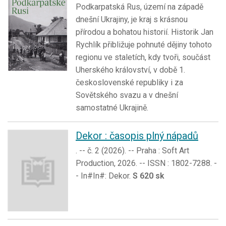
Podkarpatská Rus, území na západě
dnešní Ukrajiny, je kraj s krásnou
přírodou a bohatou historií. Historik Jan
Rychlík přibližuje pohnuté dějiny tohoto
regionu ve staletích, kdy tvoři, součást
Uherského království, v době 1.
československé republiky i za
Sovětského svazu a v dnešní
samostatné Ukrajině.
Dekor : časopis plný nápadů
. -- č. 2 (2026). -- Praha : Soft Art
Production, 2026. -- ISSN : 1802-7288. -
- In#In#: Dekor.
S 620 sk