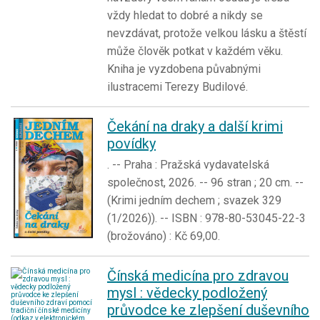
vždy hledat to dobré a nikdy se
nevzdávat, protože velkou lásku a štěstí
může člověk potkat v každém věku.
Kniha je vyzdobena půvabnými
ilustracemi Terezy Budilové.
Čekání na draky a další krimi
povídky
. -- Praha : Pražská vydavatelská
společnost, 2026. -- 96 stran ; 20 cm. --
(Krimi jedním dechem ; svazek 329
(1/2026)). -- ISBN : 978-80-53045-22-3
(brožováno) : Kč 69,00.
Čínská medicína pro zdravou
mysl : vědecky podložený
průvodce ke zlepšení duševního