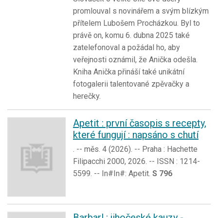
promlouval s novinářem a svým blízkým
přítelem Lubošem Procházkou. Byl to
právě on, komu 6. dubna 2025 také
zatelefonoval a požádal ho, aby
veřejnosti oznámil, že Anička odešla.
Kniha Anička přináší také unikátní
fotogalerii talentované zpěvačky a
herečky.
Apetit : první časopis s recepty,
které fungují : napsáno s chutí
. -- měs. 4 (2026). -- Praha : Hachette
Filipacchi 2000, 2026. -- ISSN : 1214-
5599. -- In#In#: Apetit.
S 796
Barbar! : jihočeské kauzy -