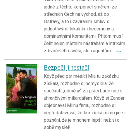
jedné z těchto korporací směrem ze
středních Čech na východ, až do
Ostravy, a to uzavíráním smluv s
jednotlivými lokálními hegemony a
dominantními komunitami. Přitom musí
čelit nejen místním nástrahám a intrikám
zdivočelého světa, ale i agentům
...
více
Bezpečí jí nestačí
Když před pár měsíci Mia tu zakázku
získala, rozhodně si nemyslela, že
součástí „odměny“ za práci bude noc s
uhrančivým miliardářem. Když si Zander
objednával Miinu firmu, rozhodně si
nepředstavoval, že tím získá mimo jiné i
poznání, že je mnohem lepší, než si o
sobě myslel!