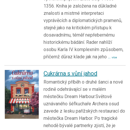
1356. Kniha je založena na důkladné
znalosti a mistrné interpretaci
vyprávěcích a diplomatických pramenů,
stejně jako na kritickém přístupu k
dosavadnímu, téměř nepřebernému
historickému bádání. Rader nahlíží
osobu Karla IV. komplexním způsobem,
přičemž důraz klade jak na jeho
...
více
Cukrárna s vůní jahod
Romantický příběh o druhé šanci a nové
rodině odehrávající se v malém
městečku Dream Harbour.Světově
uznávaného šéfkuchaře Archera osud
zavede z lesku pařížských restaurací do
městečka Dream Harbor. Po tragické
nehodě bývalé partnerky zjistí, že je