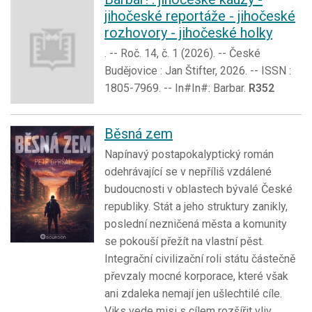
jihočeské reportáže - jihočeské
rozhovory - jihočeské holky
. -- Roč. 14, č. 1 (2026). -- České
Budějovice : Jan Štifter, 2026. -- ISSN :
1805-7969. -- In#In#: Barbar.
R352
Běsná zem
Napínavý postapokalyptický román
odehrávající se v nepříliš vzdálené
budoucnosti v oblastech bývalé České
republiky. Stát a jeho struktury zanikly,
poslední nezničená města a komunity
se pokouší přežít na vlastní pěst.
Integrační civilizační roli státu částečně
převzaly mocné korporace, které však
ani zdaleka nemají jen ušlechtilé cíle.
Viks vede misi s cílem rozšířit vliv