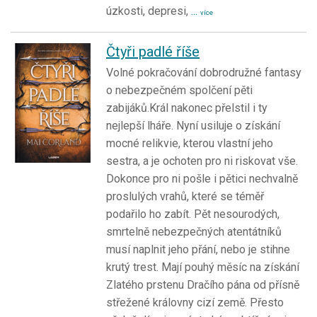
úzkosti, depresi,
...
více
Čtyři padlé říše
Volné pokračování dobrodružné fantasy
o nebezpečném spolčení pěti
zabijáků.Král nakonec přelstil i ty
nejlepší lháře. Nyní usiluje o získání
mocné relikvie, kterou vlastní jeho
sestra, a je ochoten pro ni riskovat vše.
Dokonce pro ni pošle i pětici nechvalně
proslulých vrahů, které se téměř
podařilo ho zabít. Pět nesourodých,
smrtelně nebezpečných atentátníků
musí naplnit jeho přání, nebo je stihne
krutý trest. Mají pouhý měsíc na získání
Zlatého prstenu Dračího pána od přísně
střežené královny cizí země. Přesto