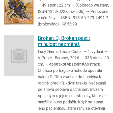
-- 49 stran ; 22 cm. -- (Colorado western,
ISSN 1213-032X ; sv. 606). -- Přeloženo
z němčiny. -- ISBN : 978-80-279-2491-2
(brožováno) : Kč 56,99.
Broken. 3, Broken past :
minulost nezměníš
Lucy Harris, Tessa Carter. -- 1. vydání. --
V Praze : Baronet, 2026. -- 335 stran ; 20
cm. -- Abstrakt#Abstrakt#Abstract:
Chelsea po tragické nehodě opustila
balet i Paříž a vrací se do Londýna k
rodině, před níž kdysi utekla. Nečekaně
se znovu setkává s Ethanem, mužem
spojeným s její minulostí i city, které se
snažili dlouho potlačit. Když se stane
jeho pacientkou, staré rány se otevírají.