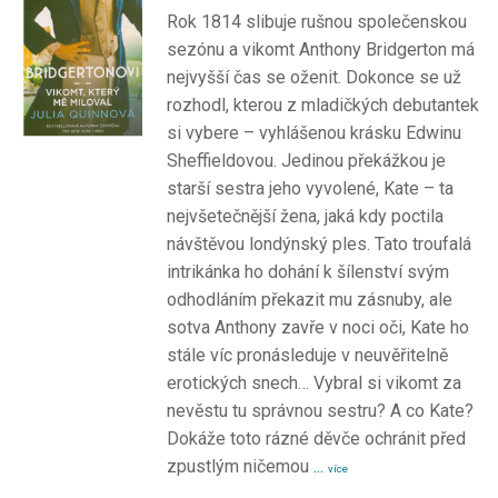
Rok 1814 slibuje rušnou společenskou
sezónu a vikomt Anthony Bridgerton má
nejvyšší čas se oženit. Dokonce se už
rozhodl, kterou z mladičkých debutantek
si vybere – vyhlášenou krásku Edwinu
Sheffieldovou. Jedinou překážkou je
starší sestra jeho vyvolené, Kate – ta
nejvšetečnější žena, jaká kdy poctila
návštěvou londýnský ples. Tato troufalá
intrikánka ho dohání k šílenství svým
odhodláním překazit mu zásnuby, ale
sotva Anthony zavře v noci oči, Kate ho
stále víc pronásleduje v neuvěřitelně
erotických snech… Vybral si vikomt za
nevěstu tu správnou sestru? A co Kate?
Dokáže toto rázné děvče ochránit před
zpustlým ničemou
...
více