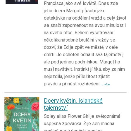
Francisca jako své loviště. Dnes zde
jeho dcera Margot působí jako
detektivka na oddělení vražd a celý život
se snaží zapomenout na svou minulost i
na svého otce. Během vyšetřování
několikanásobné brutální vraždy se
dozví, že Ed je zpět ve městě, v cele
smrti. Je ochoten odhalit svá tajemství,
ale pod jednou podmínkou. Margot ho
musí navštívit. Instinkt jí říká, aby za ním
nejezdila, jenže příležitost zjistit
pravdu a přinést rozhřešení
...
více
Dcery květin. Islandské
tajemství
Soley alias Flower Girl je světoznámá
úspěšná zpěvačka. Žije sen mnoha
umělců – má úspěch, peníze,