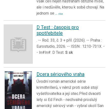
však čelí nejen nástrahám obtížné mise,
ale i nedůvěře, kterou k sobě chovají. Na
jednom se
...
více
D Test : časopis pro
spotřebitele
. -- Roč. 33, č. 3 + příl. (2026). -- Praha :
Eurostudio, 2026. -- ISSN : 1210-731X. -
- In#In#: D Test.
S sk
Dcera sériového vraha
Úvodní román americké série
krimithrillerů, v němž proti sobě stojí
vyšetřovatelka a její otec.Před dvaceti
lety si Ed Finch - nechvalně proslulý
americký sériový vrah - vybral okolí San