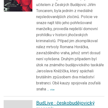
učitelem z Českých Budějovic Jiřím
Toncarem, byla jedním z mediálně
nejsledovanějších zločinů. Policie ve
snaze najít tělo jeho pohřešované
manželky, provedla nejdelší domovní
prohlídku v historii jihočeských
kriminalistů. Případ jim zkomplikoval
nález mrtvoly Romana Horáčka,
zavražděného vraha, jehož smrt dosud
není vyřešena. Druhým případem byl
útok na známého budějovického taxikáře
Jaroslava Kněžíčka, který spáchali
brutálním způsobem dva mladiství
bratranci. Obě kauzy spojovala zoufalá
snaha
...
více
BudLive : českobudějovický