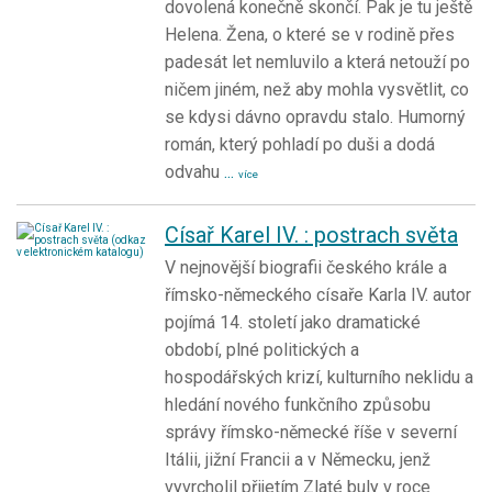
dovolená konečně skončí. Pak je tu ještě
Helena. Žena, o které se v rodině přes
padesát let nemluvilo a která netouží po
ničem jiném, než aby mohla vysvětlit, co
se kdysi dávno opravdu stalo. Humorný
román, který pohladí po duši a dodá
odvahu
...
více
Císař Karel IV. : postrach světa
V nejnovější biografii českého krále a
římsko-německého císaře Karla IV. autor
pojímá 14. století jako dramatické
období, plné politických a
hospodářských krizí, kulturního neklidu a
hledání nového funkčního způsobu
správy římsko-německé říše v severní
Itálii, jižní Francii a v Německu, jenž
vyvrcholil přijetím Zlaté buly v roce