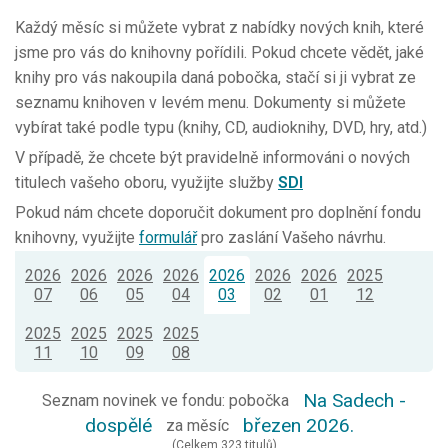
Každý měsíc si můžete vybrat z nabídky nových knih, které
jsme pro vás do knihovny pořídili. Pokud chcete vědět, jaké
knihy pro vás nakoupila daná pobočka, stačí si ji vybrat ze
seznamu knihoven v levém menu. Dokumenty si můžete
vybírat také podle typu (knihy, CD, audioknihy, DVD, hry, atd.)
V případě, že chcete být pravidelně informováni o nových
titulech vašeho oboru, využijte služby
SDI
Pokud nám chcete doporučit dokument pro doplnění fondu
knihovny, využijte
formulář
pro zaslání Vašeho návrhu.
2026
2026
2026
2026
2026
2026
2026
2025
07
06
05
04
03
02
01
12
2025
2025
2025
2025
11
10
09
08
Na Sadech -
Seznam novinek ve fondu: pobočka
dospělé
březen 2026.
za měsíc
(Celkem 323 titulů)