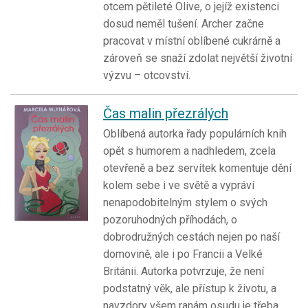
otcem pětileté Olive, o jejíž existenci
dosud neměl tušení. Archer začne
pracovat v místní oblíbené cukrárně a
zároveň se snaží zdolat největší životní
výzvu – otcovství.
Čas malin přezrálých
Oblíbená autorka řady populárních knih
opět s humorem a nadhledem, zcela
otevřeně a bez servítek komentuje dění
kolem sebe i ve světě a vypráví
nenapodobitelným stylem o svých
pozoruhodných příhodách, o
dobrodružných cestách nejen po naší
domovině, ale i po Francii a Velké
Británii. Autorka potvrzuje, že není
podstatný věk, ale přístup k životu, a
navzdory všem ranám osudu je třeba