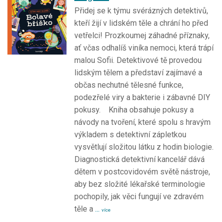
Přidej se k týmu svérázných detektivů,
kteří žijí v lidském těle a chrání ho před
vetřelci! Prozkoumej záhadné příznaky,
ať včas odhalíš viníka nemoci, která trápí
malou Sofii. Detektivové tě provedou
lidským tělem a představí zajímavé a
občas nechutné tělesné funkce,
podezřelé viry a bakterie i zábavné DIY
pokusy. Kniha obsahuje pokusy a
návody na tvoření, které spolu s hravým
výkladem s detektivní zápletkou
vysvětlují složitou látku z hodin biologie.
Diagnostická detektivní kancelář dává
dětem v postcovidovém světě nástroje,
aby bez složité lékařské terminologie
pochopily, jak věci fungují ve zdravém
těle a
...
více