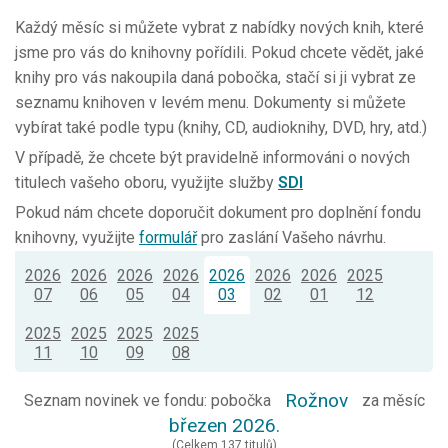
Každý měsíc si můžete vybrat z nabídky nových knih, které
jsme pro vás do knihovny pořídili. Pokud chcete vědět, jaké
knihy pro vás nakoupila daná pobočka, stačí si ji vybrat ze
seznamu knihoven v levém menu. Dokumenty si můžete
vybírat také podle typu (knihy, CD, audioknihy, DVD, hry, atd.)
V případě, že chcete být pravidelně informováni o nových
titulech vašeho oboru, využijte služby
SDI
Pokud nám chcete doporučit dokument pro doplnění fondu
knihovny, využijte
formulář
pro zaslání Vašeho návrhu.
2026
2026
2026
2026
2026
2026
2026
2025
07
06
05
04
03
02
01
12
2025
2025
2025
2025
11
10
09
08
Rožnov
Seznam novinek ve fondu: pobočka
za měsíc
březen 2026.
(Celkem 137 titulů)