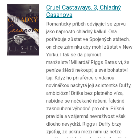
Cruel Castaways. 3, Chladný
Casanova
Romantický příběh odvíjející se zprvu
jako naprosto chladný kalkul. Ona
potřebuje zůstat ve Spojených státech,
on chce záminku aby mohl zůstat v New
Yorku. I tak se dá pojmout
manželství.Miliardář Riggs Bates ví, že
peníze štěstí nekoupí, a své bohatství
tají. Když ho při aférce s vdanou
novinářkou nachytá její asistentka Duffy,
ambiciózní Britka bez platného víza,
nabídne se nečekané řešení: falešné
zasnoubení výhodné pro oba. Přísná
pravidla a vzájemná nevraživost však
dlouho nevydrží. Riggs i Duffy brzy
zjišťují, že jiskru mezi nimi už nelze