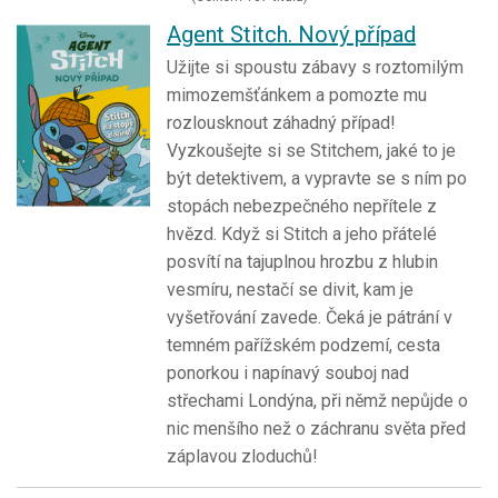
Agent Stitch. Nový případ
Užijte si spoustu zábavy s roztomilým
mimozemšťánkem a pomozte mu
rozlousknout záhadný případ!
Vyzkoušejte si se Stitchem, jaké to je
být detektivem, a vypravte se s ním po
stopách nebezpečného nepřítele z
hvězd. Když si Stitch a jeho přátelé
posvítí na tajuplnou hrozbu z hlubin
vesmíru, nestačí se divit, kam je
vyšetřování zavede. Čeká je pátrání v
temném pařížském podzemí, cesta
ponorkou i napínavý souboj nad
střechami Londýna, při němž nepůjde o
nic menšího než o záchranu světa před
záplavou zloduchů!