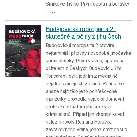
Smrkové Tišině. První cesta na borůvky
...
více
Budějovická mordparta 2 :
skutečné zločiny z jihu Čech
Budějovická mordparta 2 otevírá
nejtemnější případy novodobé jihočeské
kriminalistiky. První vražda, spáchaná
učitelem z Českých Budějovic Jiřím
Toncarem, byla jedním z mediálně
nejsledovanějších zločinů. Policie ve
snaze najít tělo jeho pohřešované
manželky, provedla nejdelší domovní
prohlídku v historii jihočeských
kriminalistů. Případ jim zkomplikoval
nález mrtvoly Romana Horáčka,
zavražděného vraha, jehož smrt dosud