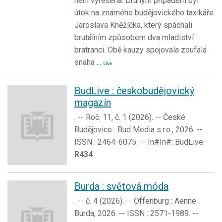
není vyřešena. Druhým případem byl
útok na známého budějovického taxikáře
Jaroslava Kněžíčka, který spáchali
brutálním způsobem dva mladiství
bratranci. Obě kauzy spojovala zoufalá
snaha
...
více
BudLive : českobudějovický
magazín
. -- Roč. 11, č. 1 (2026). -- České
Budějovice : Bud Media s.r.o., 2026. --
ISSN : 2464-6075. -- In#In#: BudLive.
R434
Burda : světová móda
. -- č. 4 (2026). -- Offenburg : Aenne
Burda, 2026. -- ISSN : 2571-1989. --