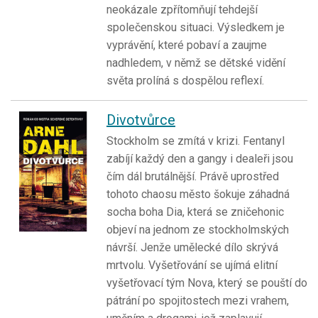
neokázale zpřítomňují tehdejší
společenskou situaci. Výsledkem je
vyprávění, které pobaví a zaujme
nadhledem, v němž se dětské vidění
světa prolíná s dospělou reflexí.
Divotvůrce
Stockholm se zmítá v krizi. Fentanyl
zabíjí každý den a gangy i dealeři jsou
čím dál brutálnější. Právě uprostřed
tohoto chaosu město šokuje záhadná
socha boha Dia, která se zničehonic
objeví na jednom ze stockholmských
návrší. Jenže umělecké dílo skrývá
mrtvolu. Vyšetřování se ujímá elitní
vyšetřovací tým Nova, který se pouští do
pátrání po spojitostech mezi vrahem,