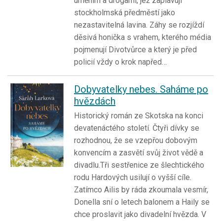
uměním a drogami, jež zaplavují
stockholmská předměstí jako
nezastavitelná lavina. Záhy se rozjíždí
děsivá honička s vrahem, kterého média
pojmenují Divotvůrce a který je před
policií vždy o krok napřed…
Dobyvatelky nebes. Saháme po
hvězdách
Historický román ze Skotska na konci
devatenáctého století. Čtyři dívky se
rozhodnou, že se vzepřou dobovým
konvencím a zasvětí svůj život vědě a
divadlu.Tři sestřenice ze šlechtického
rodu Hardových usilují o vyšší cíle.
Zatímco Ailis by ráda zkoumala vesmír,
Donella sní o letech balonem a Haily se
chce proslavit jako divadelní hvězda. V