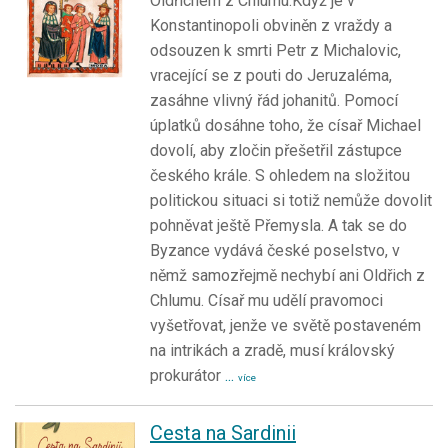
Oldřichem z Chlumu.Když je v
Konstantinopoli obviněn z vraždy a
odsouzen k smrti Petr z Michalovic,
vracející se z pouti do Jeruzaléma,
zasáhne vlivný řád johanitů. Pomocí
úplatků dosáhne toho, že císař Michael
dovolí, aby zločin přešetřil zástupce
českého krále. S ohledem na složitou
politickou situaci si totiž nemůže dovolit
pohněvat ještě Přemysla. A tak se do
Byzance vydává české poselstvo, v
němž samozřejmě nechybí ani Oldřich z
Chlumu. Císař mu udělí pravomoci
vyšetřovat, jenže ve světě postaveném
na intrikách a zradě, musí královský
prokurátor
...
více
Cesta na Sardinii