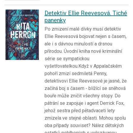
Detektiv Ellie Reevesová. Tiché
panenky
Po zmizení malé dívky musí detektiv
Ellie Reevesová bojovat nejen s časem,
ale i s dávnou minulostí a drsnou
přírodou. Úvodní kniha nové kriminální
série se sympatickou
vyšetřovatelkou.Když v Appalačském
pohoří zmizí sedmiletá Penny,
detektivovi Ellie Reevesové je jasné, že
začíná boj s časem - blížící se sněhová
bouře může zničit všechny stopy. Do
pátrání se zapojuje i agent Derrick Fox,
jehož sestra před pětadvaceti lety
zmizela ve stejné oblasti. Mohou spolu
oba případy souviset? Nález dětských
ostatků pohřbených s vyřezávanou