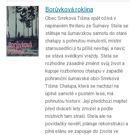
Borůvková roklina
Obec Smrková Tišina opět ožívá v
napínavém thrilleru ze Šumavy. Stela se
stěhuje na šumavskou samotu do staré
chalupy s pohnutou minulostí, místní
starousedlíci ji tu příliš nevítají, a navíc
se stává svědkyní vraždy...Stela se
rozhodne zásadně změnit svůj život a
kupuje rozbořenou chalupu v zapadlé
pohraniční šumavské obci Smrková
Tišina. Chalupa, která se nachází na
úplné samotě v pustém lese, má
pohnutou historii. Její předchozí majitel
před dvaceti lety zmizel a podle
místních tam straší. Stela ale na
povídačky nevěří, plánuje rekonstrukci a
plná elánu se zapojuje do života ve