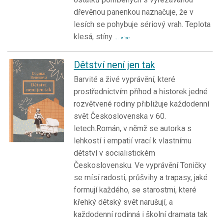
dřevěnou panenkou naznačuje, že v
lesích se pohybuje sériový vrah. Teplota
klesá, stíny
...
více
Dětství není jen tak
Barvité a živé vyprávění, které
prostřednictvím příhod a historek jedné
rozvětvené rodiny přibližuje každodenní
svět Československa v 60.
letech.Román, v němž se autorka s
lehkostí i empatií vrací k vlastnímu
dětství v socialistickém
Československu. Ve vyprávění Toničky
se mísí radosti, průšvihy a trapasy, jaké
formují každého, se starostmi, které
křehký dětský svět narušují, a
každodenní rodinná i školní dramata tak