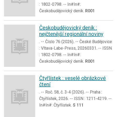
: 1802-0798. -- In#In#:
Českobudějovický deník.
R001
Českobudějovický deník :
nejčtenější regionální noviny
. -- Číslo 76 (2026). -- České Budějovice
: Vltava-Labe-Press, 20260331. -- ISSN
: 1802-0798. -- In#In#:
Českobudějovický deník.
R001
Čtyřlístek : veselé obrázkové
čtení
. -- Roč. 58, č. 3-4 (2026). -- Praha :
Čtyřlístek, 2026. -- ISSN : 1211-4219. --
In#In#: Čtyřlístek.
S 111