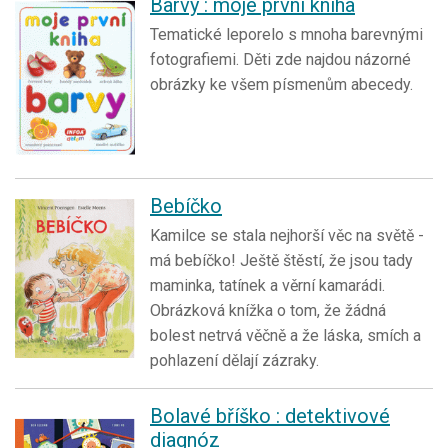
Barvy : moje první kniha
Tematické leporelo s mnoha barevnými
fotografiemi. Děti zde najdou názorné
obrázky ke všem písmenům abecedy.
Bebíčko
Kamilce se stala nejhorší věc na světě -
má bebíčko! Ještě štěstí, že jsou tady
maminka, tatínek a věrní kamarádi.
Obrázková knížka o tom, že žádná
bolest netrvá věčně a že láska, smích a
pohlazení dělají zázraky.
Bolavé bříško : detektivové
diagnóz