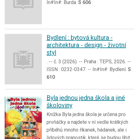
In#In#: Burda.
S 606
Bydlení : bytová kultura -
architektura - design - životní
styl
. -- č. 3 (2026). -- Praha : TEPS, 2026. --
ISSN : 0232-0347. -- In#In#: Bydlení.
S
610
Byla jednou jedna škola a jiné
školoviny
Knížka Byla jedna škola je určena pro
prvňáčky a najdete v ní vedle krátkých
příběhů mnoho říkanek, hádanek, ale i
lidových pranostik, které se budou líbit