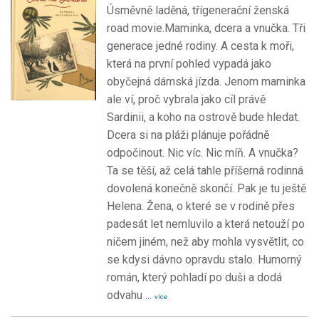
Úsměvně laděná, třígenerační ženská
road movie.Maminka, dcera a vnučka. Tři
generace jedné rodiny. A cesta k moři,
která na první pohled vypadá jako
obyčejná dámská jízda. Jenom maminka
ale ví, proč vybrala jako cíl právě
Sardinii, a koho na ostrově bude hledat.
Dcera si na pláži plánuje pořádně
odpočinout. Nic víc. Nic míň. A vnučka?
Ta se těší, až celá tahle příšerná rodinná
dovolená konečně skončí. Pak je tu ještě
Helena. Žena, o které se v rodině přes
padesát let nemluvilo a která netouží po
ničem jiném, než aby mohla vysvětlit, co
se kdysi dávno opravdu stalo. Humorný
román, který pohladí po duši a dodá
odvahu
...
více