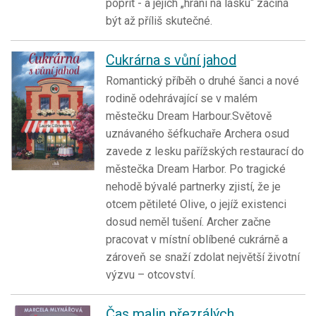
popřít - a jejich „hraní na lásku“ začíná
být až příliš skutečné.
Cukrárna s vůní jahod
Romantický příběh o druhé šanci a nové
rodině odehrávající se v malém
městečku Dream Harbour.Světově
uznávaného šéfkuchaře Archera osud
zavede z lesku pařížských restaurací do
městečka Dream Harbor. Po tragické
nehodě bývalé partnerky zjistí, že je
otcem pětileté Olive, o jejíž existenci
dosud neměl tušení. Archer začne
pracovat v místní oblíbené cukrárně a
zároveň se snaží zdolat největší životní
výzvu – otcovství.
Čas malin přezrálých