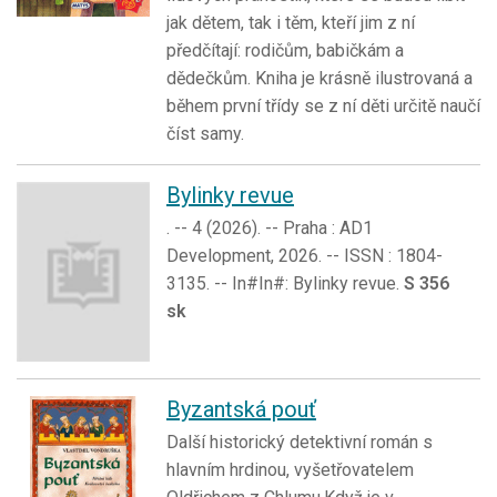
jak dětem, tak i těm, kteří jim z ní
předčítají: rodičům, babičkám a
dědečkům. Kniha je krásně ilustrovaná a
během první třídy se z ní děti určitě naučí
číst samy.
Bylinky revue
. -- 4 (2026). -- Praha : AD1
Development, 2026. -- ISSN : 1804-
3135. -- In#In#: Bylinky revue.
S 356
sk
Byzantská pouť
Další historický detektivní román s
hlavním hrdinou, vyšetřovatelem