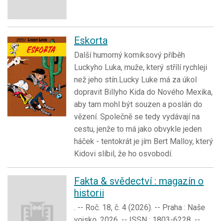
Eskorta
Další humorný komiksový příběh
Luckyho Luka, muže, který střílí rychleji
než jeho stín.Lucky Luke má za úkol
dopravit Billyho Kida do Nového Mexika,
aby tam mohl být souzen a poslán do
vězení. Společně se tedy vydávají na
cestu, jenže to má jako obvykle jeden
háček - tentokrát je jím Bert Malloy, který
Kidovi slíbil, že ho osvobodí.
Fakta & svědectví : magazín o
historii
. -- Roč. 18, č. 4 (2026). -- Praha : Naše
vojsko, 2026. -- ISSN : 1803-6228. --