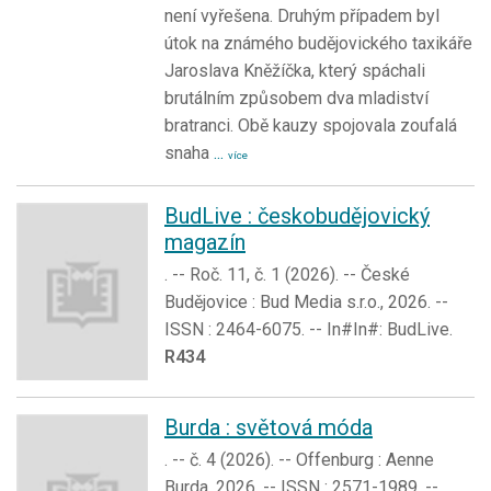
není vyřešena. Druhým případem byl
útok na známého budějovického taxikáře
Jaroslava Kněžíčka, který spáchali
brutálním způsobem dva mladiství
bratranci. Obě kauzy spojovala zoufalá
snaha
...
více
BudLive : českobudějovický
magazín
. -- Roč. 11, č. 1 (2026). -- České
Budějovice : Bud Media s.r.o., 2026. --
ISSN : 2464-6075. -- In#In#: BudLive.
R434
Burda : světová móda
. -- č. 4 (2026). -- Offenburg : Aenne
Burda, 2026. -- ISSN : 2571-1989. --