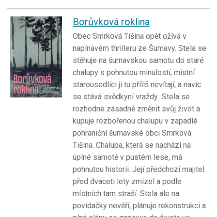
Borůvková roklina
Obec Smrková Tišina opět ožívá v
napínavém thrilleru ze Šumavy. Stela se
stěhuje na šumavskou samotu do staré
chalupy s pohnutou minulostí, místní
starousedlíci ji tu příliš nevítají, a navíc
se stává svědkyní vraždy...Stela se
rozhodne zásadně změnit svůj život a
kupuje rozbořenou chalupu v zapadlé
pohraniční šumavské obci Smrková
Tišina. Chalupa, která se nachází na
úplné samotě v pustém lese, má
pohnutou historii. Její předchozí majitel
před dvaceti lety zmizel a podle
místních tam straší. Stela ale na
povídačky nevěří, plánuje rekonstrukci a