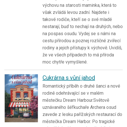
výchovu na starosti maminka, která to
však zvládá levou zadní. Najdete i
takové rodiče, kteří se o své mladé
nestarají, buď to nechají na druhých, nebo
na pospas osudu. Vydej se s námi na
cestu přírodou a poznej rozličné zvířecí
rodiny a jejich přístupy k výchově. Uvidíš,
že ve všech případech to má příroda
moc chytře vymyšlené.
Cukrárna s vůní jahod
Romantický příběh o druhé šanci a nové
rodině odehrávající se v malém
městečku Dream Harbour.Světově
uznávaného šéfkuchaře Archera osud
zavede z lesku pařížských restaurací do
městečka Dream Harbor. Po tragické