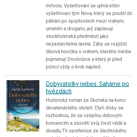
mrtvolu. Vyšetřování se ujímá elitní
vyšetřovací tým Nova, který se pouští do
pátrání po spojitostech mezi vrahem,
uměním a drogami, jež zaplavují
stockholmská předměstí jako
nezastavitelná lavina. Záhy se rozjíždí
děsivá honička s vrahem, kterého média
pojmenují Divotvůrce a který je před
policií vždy o krok napřed…
Dobyvatelky nebes. Saháme po
hvězdách
Historický román ze Skotska na konci
devatenáctého století. Čtyři dívky se
rozhodnou, že se vzepřou dobovým
konvencím a zasvětí svůj život vědě a
divadlu.Tři sestřenice ze šlechtického