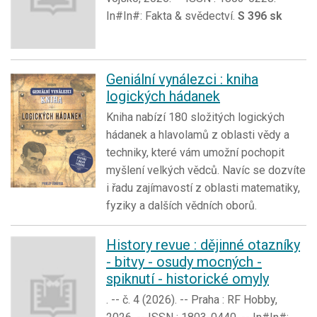
In#In#: Fakta & svědectví.
S 396 sk
Geniální vynálezci : kniha
logických hádanek
Kniha nabízí 180 složitých logických
hádanek a hlavolamů z oblasti vědy a
techniky, které vám umožní pochopit
myšlení velkých vědců. Navíc se dozvíte
i řadu zajímavostí z oblasti matematiky,
fyziky a dalších vědních oborů.
History revue : dějinné otazníky
- bitvy - osudy mocných -
spiknutí - historické omyly
. -- č. 4 (2026). -- Praha : RF Hobby,