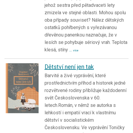
jehož sestra před pětadvaceti lety
zmizela ve stejné oblasti. Mohou spolu
oba případy souviset? Nález dětských
ostatků pohřbených s vyřezávanou
dřevěnou panenkou naznačuje, že v
lesích se pohybuje sériový vrah. Teplota
klesá, stíny
...
více
Dětství není jen tak
Barvité a živé vyprávění, které
prostřednictvím příhod a historek jedné
rozvětvené rodiny přibližuje každodenní
svět Československa v 60.
letech.Román, v němž se autorka s
lehkostí i empatií vrací k vlastnímu
dětství v socialistickém
Československu. Ve vyprávění Toničky