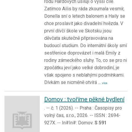
rodu Hardových usilují o vyšší cíle.
Zatímco Ailis by ráda zkoumala vesmír,
Donella sní o letech balonem a Haily se
chce proslavit jako divadelní hvězda. V
první dívčí škole ve Skotsku jsou
děvčata skutečně připravována na
budoucí studium. Do internátní školy smí
sestřenice doprovázet i malá Emily z
rodiny zámeckého sluhy. To, co se pro ni
zpočátku jeví jako velké dobrodiní, je
však spojeno s neblahými podmínkami.
Dívkám se nicméně otvírá
...
více
Domov : tvoříme pěkné bydlení
. -- č. 1 (2026). -- Praha : Časopisy pro
volný čas, s.r.o., 2026. -- ISSN : 2694-
927X. -- In#In#: Domov.
S 591