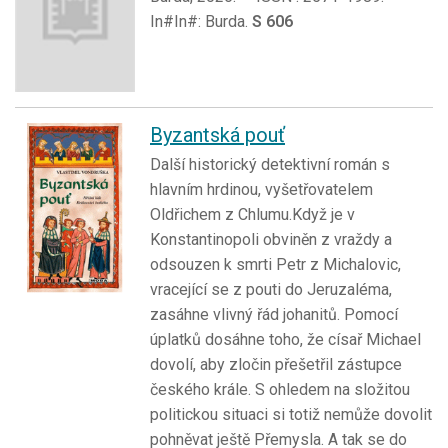
In#In#: Burda.
S 606
Byzantská pouť
Další historický detektivní román s
hlavním hrdinou, vyšetřovatelem
Oldřichem z Chlumu.Když je v
Konstantinopoli obviněn z vraždy a
odsouzen k smrti Petr z Michalovic,
vracející se z pouti do Jeruzaléma,
zasáhne vlivný řád johanitů. Pomocí
úplatků dosáhne toho, že císař Michael
dovolí, aby zločin přešetřil zástupce
českého krále. S ohledem na složitou
politickou situaci si totiž nemůže dovolit
pohněvat ještě Přemysla. A tak se do