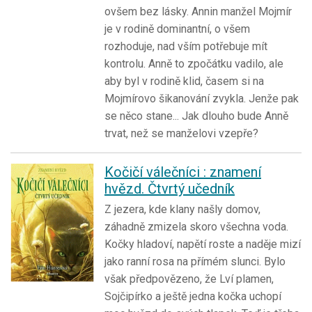
ovšem bez lásky. Annin manžel Mojmír
je v rodině dominantní, o všem
rozhoduje, nad vším potřebuje mít
kontrolu. Anně to zpočátku vadilo, ale
aby byl v rodině klid, časem si na
Mojmírovo šikanování zvykla. Jenže pak
se něco stane... Jak dlouho bude Anně
trvat, než se manželovi vzepře?
Kočičí válečníci : znamení
hvězd. Čtvrtý učedník
Z jezera, kde klany našly domov,
záhadně zmizela skoro všechna voda.
Kočky hladoví, napětí roste a naděje mizí
jako ranní rosa na přímém slunci. Bylo
však předpovězeno, že Lví plamen,
Sojčipírko a ještě jedna kočka uchopí