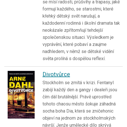
se mísí radosti, průšvihy a trapasy, jaké
formují každého, se starostmi, které
křehký dětský svět narušují, a
každodenní rodinná i školní dramata tak
neokázale zpřítomňují tehdejší
společenskou situaci. Výsledkem je
vyprávění, které pobaví a zaujme
nadhledem, v němž se dětské vidění
světa prolíná s dospělou reflexí.
Divotvůrce
Stockholm se zmítá v krizi. Fentanyl
zabíjí každý den a gangy i dealeři jsou
čím dál brutálnější. Právě uprostřed
tohoto chaosu město šokuje záhadná
socha boha Dia, která se zničehonic
objeví na jednom ze stockholmských
návrší. Jenže umělecké dílo skrývá