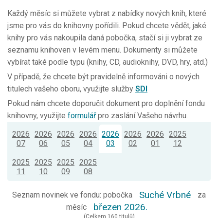
Každý měsíc si můžete vybrat z nabídky nových knih, které
jsme pro vás do knihovny pořídili. Pokud chcete vědět, jaké
knihy pro vás nakoupila daná pobočka, stačí si ji vybrat ze
seznamu knihoven v levém menu. Dokumenty si můžete
vybírat také podle typu (knihy, CD, audioknihy, DVD, hry, atd.)
V případě, že chcete být pravidelně informováni o nových
titulech vašeho oboru, využijte služby
SDI
Pokud nám chcete doporučit dokument pro doplnění fondu
knihovny, využijte
formulář
pro zaslání Vašeho návrhu.
2026
2026
2026
2026
2026
2026
2026
2025
07
06
05
04
03
02
01
12
2025
2025
2025
2025
11
10
09
08
Suché Vrbné
Seznam novinek ve fondu: pobočka
za
březen 2026.
měsíc
(Celkem 160 titulů)