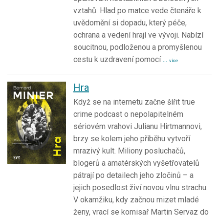
vztahů. Hlad po matce vede čtenáře k
uvědomění si dopadu, který péče,
ochrana a vedení hrají ve vývoji. Nabízí
soucitnou, podloženou a promyšlenou
cestu k uzdravení pomocí
...
více
Hra
Když se na internetu začne šířit true
crime podcast o nepolapitelném
sériovém vrahovi Julianu Hirtmannovi,
brzy se kolem jeho příběhu vytvoří
mrazivý kult. Miliony posluchačů,
blogerů a amatérských vyšetřovatelů
pátrají po detailech jeho zločinů – a
jejich posedlost živí novou vlnu strachu.
V okamžiku, kdy začnou mizet mladé
ženy, vrací se komisař Martin Servaz do