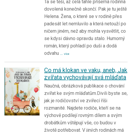
Ta se těší, až celá tahle příšerná rodinná
dovolená konečně skončí. Pak je tu ještě
Helena. Žena, o které se v rodině přes
padesát let nemluvilo a která netouží po
ničem jiném, než aby mohla vysvětlit, co
se kdysi dávno opravdu stalo. Humorný
román, který pohladí po duši a dodá
odvahu
...
více
Co má klokan ve vaku, aneb, Jak
zvířata vychovávají svá mláďata
Naučná, obrázková publikace o chování
zvířat ke svým mláďatům.Divili byste se,
jak je rodičovství ve zvířecí říši
rozmanité. Najdete rodiče, kteří se na
výchově podílejí rovným dílem a svým
drobátkům vštěpují vše, co budou v
životě potřebovat. V jiných rodinách má