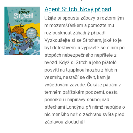
Agent Stitch. Nový případ
Užijte si spoustu zábavy s roztomilým
mimozemšťánkem a pomozte mu
rozlousknout záhadný případ!
Vyzkoušejte si se Stitchem, jaké to je
být detektivem, a vypravte se s ním po
stopách nebezpečného nepřítele z
hvězd. Když si Stitch a jeho přátelé
posvítí na tajuplnou hrozbu z hlubin
vesmíru, nestačí se divit, kam je
vyšetřování zavede. Čeká je pátrání v
temném pařížském podzemí, cesta
ponorkou i napínavý souboj nad
střechami Londýna, při němž nepůjde o
nic menšího než o záchranu světa před
záplavou zloduchů!