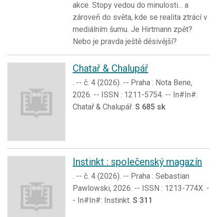
akce. Stopy vedou do minulosti... a
zároveň do světa, kde se realita ztrácí v
mediálním šumu. Je Hirtmann zpět?
Nebo je pravda ještě děsivější?
Chatař & Chalupář
. -- č. 4 (2026). -- Praha : Nota Bene,
2026. -- ISSN : 1211-5754. -- In#In#:
Chatař & Chalupář.
S 685 sk
Instinkt : společenský magazín
. -- č. 4 (2026). -- Praha : Sebastian
Pawlowski, 2026. -- ISSN : 1213-774X. -
- In#In#: Instinkt.
S 311