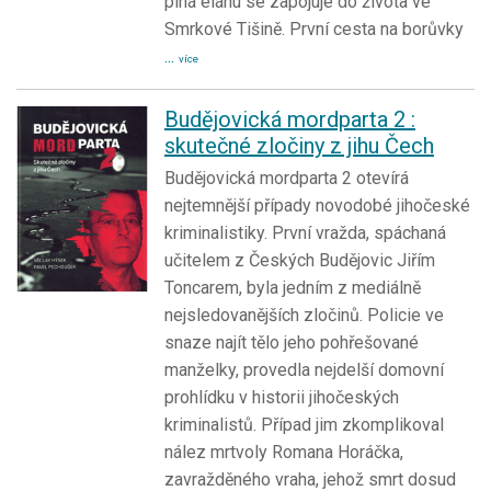
plná elánu se zapojuje do života ve
Smrkové Tišině. První cesta na borůvky
...
více
Budějovická mordparta 2 :
skutečné zločiny z jihu Čech
Budějovická mordparta 2 otevírá
nejtemnější případy novodobé jihočeské
kriminalistiky. První vražda, spáchaná
učitelem z Českých Budějovic Jiřím
Toncarem, byla jedním z mediálně
nejsledovanějších zločinů. Policie ve
snaze najít tělo jeho pohřešované
manželky, provedla nejdelší domovní
prohlídku v historii jihočeských
kriminalistů. Případ jim zkomplikoval
nález mrtvoly Romana Horáčka,
zavražděného vraha, jehož smrt dosud