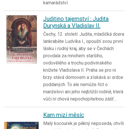
kamarádství.
Juditino tajemství : Judita
Durynská a Vladislav II.
Čechy, 12. století: Judita, mladičká dcera
lankraběte Ludvíka I., opouští svou první
lásku i rodný kraj, aby se v Čechách
provdala za mnohem staršího,
ovdovělého a trochu podivínského
knížete Vladislava II. Praha se pro ni
brzy stává domovem a získává si srdce
poddaných. To ale nemůže říct o
manželovi ani jeho nejbližší rodině, která
vůči ní chová nepochopitelnou zášť…
Kam mizí měsíc
Malý kocourek je pěkný neposeda, chvíli