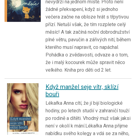
nevydrží na jednom místě. Proto není
žádné překvapení, když si jednoho
večera začne na obloze hrát s třpytivou
přízí. Netuší však, že tím rozplete celý
měsíc! A tak začíná noční dobrodružství
plné větru, pavučin a zářivých nití, během
kterého musí napravit, co napáchal.
Pohádka o zvědavosti, odvaze a o tom,
že i malý kocourek může spravit něco
velkého. Kniha pro děti od 2 let.
Když manžel seje vítr, sklízí
bouři
Lékařka Anna cítí, že jí bijí biologické
hodiny, po letech studií v zahraničí touží
po rodině a dítěti. Vhodný muž však jaksi
není v okolí k mání.Lékařka Anna přijme
nabídku svého kolegy a vdá se za něho,