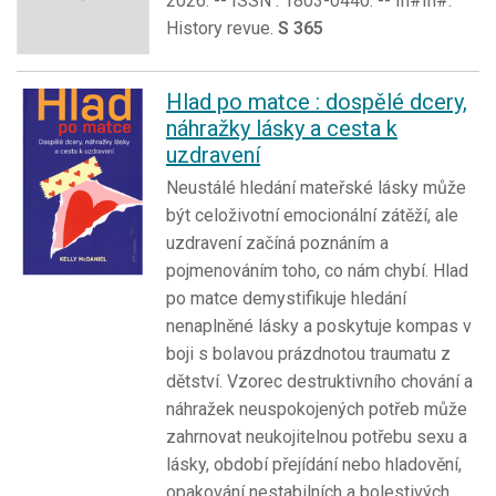
2026. -- ISSN : 1803-0440. -- In#In#:
History revue.
S 365
Hlad po matce : dospělé dcery,
náhražky lásky a cesta k
uzdravení
Neustálé hledání mateřské lásky může
být celoživotní emocionální zátěží, ale
uzdravení začíná poznáním a
pojmenováním toho, co nám chybí. Hlad
po matce demystifikuje hledání
nenaplněné lásky a poskytuje kompas v
boji s bolavou prázdnotou traumatu z
dětství. Vzorec destruktivního chování a
náhražek neuspokojených potřeb může
zahrnovat neukojitelnou potřebu sexu a
lásky, období přejídání nebo hladovění,
opakování nestabilních a bolestivých