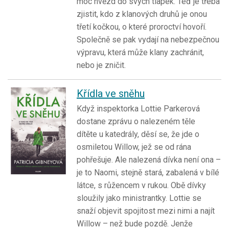
moc hvězd do svých tlapek. Teď je třeba
zjistit, kdo z klanových druhů je onou
třetí kočkou, o které proroctví hovoří.
Společně se pak vydají na nebezpečnou
výpravu, která může klany zachránit,
nebo je zničit.
Křídla ve sněhu
Když inspektorka Lottie Parkerová
dostane zprávu o nalezeném těle
dítěte u katedrály, děsí se, že jde o
osmiletou Willow, jež se od rána
pohřešuje. Ale nalezená dívka není ona –
je to Naomi, stejně stará, zabalená v bílé
látce, s růžencem v rukou. Obě dívky
sloužily jako ministrantky. Lottie se
snaží objevit spojitost mezi nimi a najít
Willow – než bude pozdě. Jenže