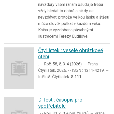
navzdory všem ranám osudu je třeba
vždy hledat to dobré a nikdy se
nevzdávat, protože velkou lásku a štěstí
může člověk potkat v každém věku.
Kniha je vyzdobena půvabnými
ilustracemi Terezy Budilové.
Čtyřlístek : veselé obrázkové
čtení
. -- Roč. 58, č. 3-4 (2026). -- Praha :
Čtyřlístek, 2026. -- ISSN : 1211-4219. --
In#In#: Čtyřlístek.
S 111
D Test : časopis pro
spotřebitele
. -- Roč. 33, č. 3 + příl. (2026). -- Praha :