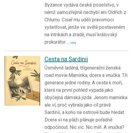
Byzance vydává české poselstvo, v
němž samozřejmě nechybí ani Oldřich z
Chlumu. Císař mu udělí pravomoci
vyšetřovat, jenže ve světě postaveném
na intrikách a zradě, musí královský
prokurátor
...
více
Cesta na Sardinii
Úsměvně laděná, třígenerační ženská
road movie.Maminka, dcera a vnučka. Tři
generace jedné rodiny. A cesta k moři,
která na první pohled vypadá jako
obyčejná dámská jízda. Jenom maminka
ale ví, proč vybrala jako cíl právě
Sardinii, a koho na ostrově bude hledat.
Dcera si na pláži plánuje pořádně
odpočinout. Nic víc. Nic míň. A vnučka?