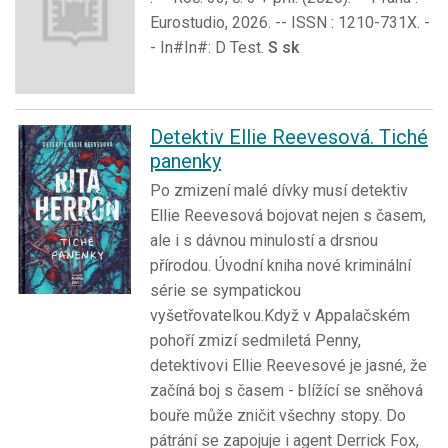
Eurostudio, 2026. -- ISSN : 1210-731X. -
- In#In#: D Test.
S sk
Detektiv Ellie Reevesová. Tiché
panenky
Po zmizení malé dívky musí detektiv
Ellie Reevesová bojovat nejen s časem,
ale i s dávnou minulostí a drsnou
přírodou. Úvodní kniha nové kriminální
série se sympatickou
vyšetřovatelkou.Když v Appalačském
pohoří zmizí sedmiletá Penny,
detektivovi Ellie Reevesové je jasné, že
začíná boj s časem - blížící se sněhová
bouře může zničit všechny stopy. Do
pátrání se zapojuje i agent Derrick Fox,