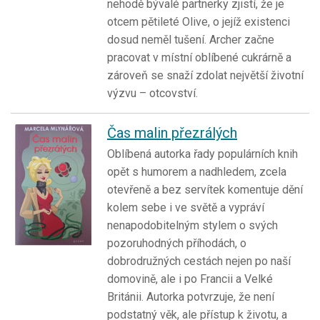
nehodě bývalé partnerky zjistí, že je
otcem pětileté Olive, o jejíž existenci
dosud neměl tušení. Archer začne
pracovat v místní oblíbené cukrárně a
zároveň se snaží zdolat největší životní
výzvu – otcovství.
Čas malin přezrálých
Oblíbená autorka řady populárních knih
opět s humorem a nadhledem, zcela
otevřeně a bez servítek komentuje dění
kolem sebe i ve světě a vypráví
nenapodobitelným stylem o svých
pozoruhodných příhodách, o
dobrodružných cestách nejen po naší
domovině, ale i po Francii a Velké
Británii. Autorka potvrzuje, že není
podstatný věk, ale přístup k životu, a