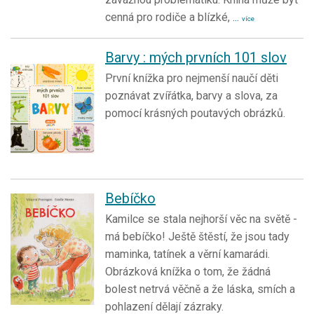
cenná pro rodiče a blízké,
...
více
Barvy : mých prvních 101 slov
První knížka pro nejmenší naučí děti
poznávat zvířátka, barvy a slova, za
pomocí krásných poutavých obrázků.
Bebíčko
Kamilce se stala nejhorší věc na světě -
má bebíčko! Ještě štěstí, že jsou tady
maminka, tatínek a věrní kamarádi.
Obrázková knížka o tom, že žádná
bolest netrvá věčně a že láska, smích a
pohlazení dělají zázraky.