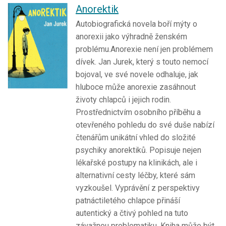
Anorektik
Autobiografická novela boří mýty o
anorexii jako výhradně ženském
problému.Anorexie není jen problémem
dívek. Jan Jurek, který s touto nemocí
bojoval, ve své novele odhaluje, jak
hluboce může anorexie zasáhnout
životy chlapců i jejich rodin.
Prostřednictvím osobního příběhu a
otevřeného pohledu do své duše nabízí
čtenářům unikátní vhled do složité
psychiky anorektiků. Popisuje nejen
lékařské postupy na klinikách, ale i
alternativní cesty léčby, které sám
vyzkoušel. Vyprávění z perspektivy
patnáctiletého chlapce přináší
autentický a čtivý pohled na tuto
závažnou problematiku. Kniha může být