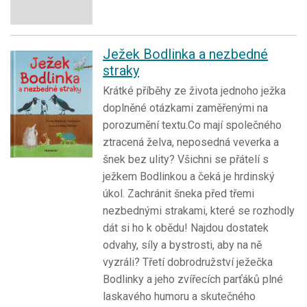
Ježek Bodlinka a nezbedné
straky
Krátké příběhy ze života jednoho ježka
doplněné otázkami zaměřenými na
porozumění textu.Co mají společného
ztracená želva, neposedná veverka a
šnek bez ulity? Všichni se přátelí s
ježkem Bodlinkou a čeká je hrdinský
úkol. Zachránit šneka před třemi
nezbednými strakami, které se rozhodly
dát si ho k obědu! Najdou dostatek
odvahy, síly a bystrosti, aby na ně
vyzráli? Třetí dobrodružství ježečka
Bodlinky a jeho zvířecích parťáků plné
laskavého humoru a skutečného