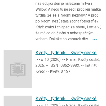
následující den je nalezena mrtvá i
Willow. A něco tu nesedí: proč její matka
tvrdila, že se s Naomi neznaly? A proč
po Naomi nezůstala žádná fotografie?
Když zmizí i chlapec ze sboru, Lottie ví,
že má co do činění s nebezpečným
vrahem. Dokáže ho zastavit dřív,
...
více
Květy : týdeník = Kwěty české
. -- č. 10 (2026). -- Praha : Kwěty české,
2026. -- ISSN : 0862-898X. -- In#In#:
Květy. -- Květy.
S 157
Květy : týdeník = Kwěty české
. -- č. 11 (2026). -- Praha : Kwěty české,