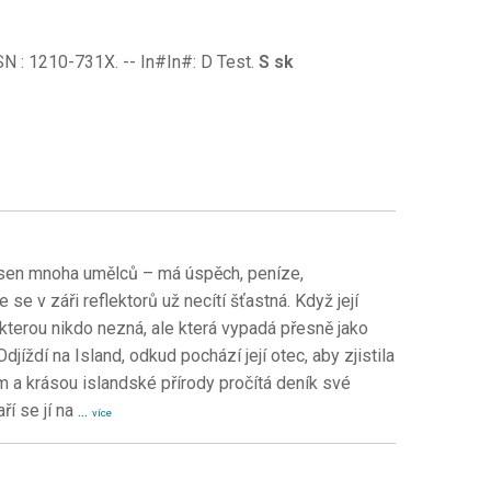
 ISSN : 1210-731X. -- In#In#: D Test.
S sk
e sen mnoha umělců – má úspěch, peníze,
se v záři reflektorů už necítí šťastná. Když její
 kterou nikdo nezná, ale která vypadá přesně jako
ždí na Island, odkud pochází její otec, aby zjistila
 a krásou islandské přírody pročítá deník své
í se jí na
...
více