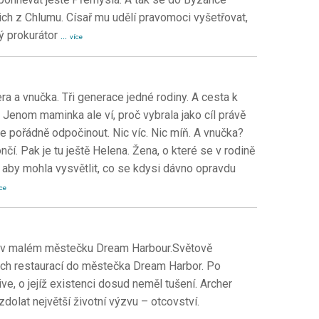
ch z Chlumu. Císař mu udělí pravomoci vyšetřovat,
ý prokurátor
...
více
 a vnučka. Tři generace jedné rodiny. A cesta k
 Jenom maminka ale ví, proč vybrala jako cíl právě
uje pořádně odpočinout. Nic víc. Nic míň. A vnučka?
čí. Pak je tu ještě Helena. Žena, o které se v rodině
ž aby mohla vysvětlit, co se kdysi dávno opravdu
ce
se v malém městečku Dream Harbour.Světově
ch restaurací do městečka Dream Harbor. Po
ive, o jejíž existenci dosud neměl tušení. Archer
dolat největší životní výzvu – otcovství.