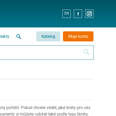
EN
.
.
takty
Katalog
Moje konto
y pořídili. Pokud chcete vědět, jaké knihy pro vás
umenty si můžete vybírat také podle typu (knihy,