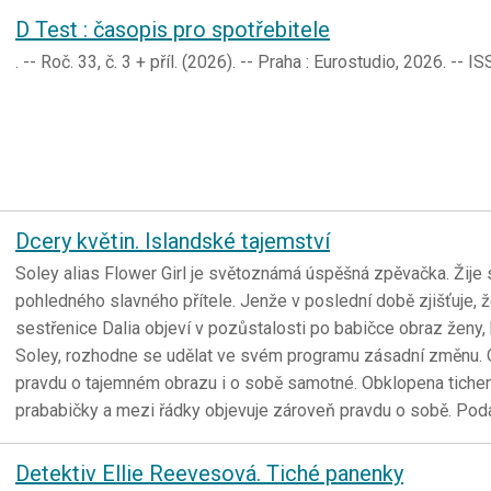
D Test : časopis pro spotřebitele
. -- Roč. 33, č. 3 + příl. (2026). -- Praha : Eurostudio, 2026. --
Dcery květin. Islandské tajemství
Soley alias Flower Girl je světoznámá úspěšná zpěvačka. Žij
pohledného slavného přítele. Jenže v poslední době zjišťuje, že 
sestřenice Dalia objeví v pozůstalosti po babičce obraz ženy,
Soley, rozhodne se udělat ve svém programu zásadní změnu. Odjí
pravdu o tajemném obrazu i o sobě samotné. Obklopena tichem
prababičky a mezi řádky objevuje zároveň pravdu o sobě. Podař
Detektiv Ellie Reevesová. Tiché panenky