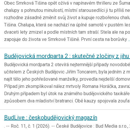
Obec Smrková Tišina opět ožívá v napínavém thrilleru ze Šum
chalupy s pohnutou minulostí, místní starousedlíci ji tu příliš ne
rozhodne zásadně změnit svůj život a kupuje rozbořenou cha
Tišina. Chalupa, která se nachází na úplné samotě v pustém les
dvaceti lety zmizel a podle místních tam straší. Stela ale na p
zapojuje do života ve Smrkové Tišině. První cesta na borůvky
.
Budějovická mordparta 2 : skutečné zločiny z jih
Budějovická mordparta 2 otevírá nejtemnější případy novodobé 
učitelem z Českých Budějovic Jiřím Toncarem, byla jedním z m
najít tělo jeho pohřešované manželky, provedla nejdelší domovní
Případ jim zkomplikoval nález mrtvoly Romana Horáčka, zavra
Druhým případem byl útok na známého budějovického taxikáře J
způsobem dva mladiství bratranci. Obě kauzy spojovala zouf
BudLive : českobudějovický magazín
. -- Roč. 11, č. 1 (2026). -- České Budějovice : Bud Media s.r.o.