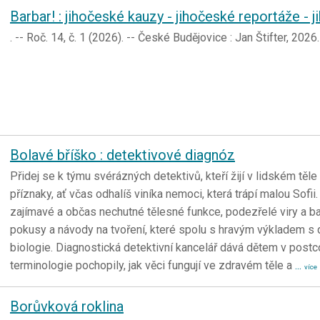
Barbar! : jihočeské kauzy - jihočeské reportáže - 
. -- Roč. 14, č. 1 (2026). -- České Budějovice : Jan Štifter, 202
Bolavé bříško : detektivové diagnóz
Přidej se k týmu svérázných detektivů, kteří žijí v lidském těl
příznaky, ať včas odhalíš viníka nemoci, která trápí malou Sofi
zajímavé a občas nechutné tělesné funkce, podezřelé viry a 
pokusy a návody na tvoření, které spolu s hravým výkladem s de
biologie. Diagnostická detektivní kancelář dává dětem v postc
terminologie pochopily, jak věci fungují ve zdravém těle a
...
více
Borůvková roklina