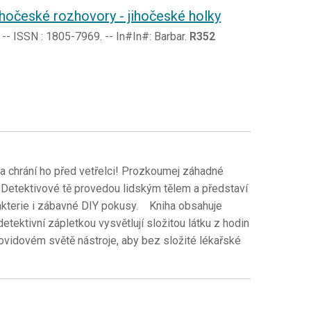
jihočeské rozhovory - jihočeské holky
6. -- ISSN : 1805-7969. -- In#In#: Barbar.
R352
e a chrání ho před vetřelci! Prozkoumej záhadné
i. Detektivové tě provedou lidským tělem a představí
bakterie i zábavné DIY pokusy. Kniha obsahuje
tektivní zápletkou vysvětlují složitou látku z hodin
ovidovém světě nástroje, aby bez složité lékařské