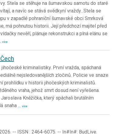
avy. Stela se stěhuje na šumavskou samotu do staré
vítají, a navíc se stává svědkyní vraždy...Stela se
lupu v zapadlé pohraniční šumavské obci Smrková
e, má pohnutou historii. Její předchozí majitel před
ovídačky nevěří, plánuje rekonstrukci a plná elánu se
..
více
u Čech
jihočeské kriminalistiky. První vražda, spáchaná
ediálně nejsledovanějších zločinů. Policie ve snaze
 prohlídku v historii jihočeských kriminalistů.
žděného vraha, jehož smrt dosud není vyřešena.
aroslava Kněžíčka, který spáchali brutálním
alá snaha
...
více
, 2026. -- ISSN : 2464-6075. -- In#In#: BudLive.