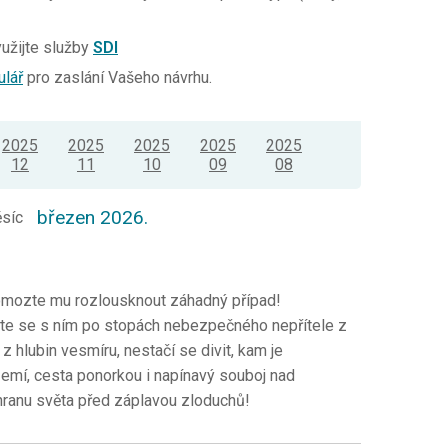
yužijte služby
SDI
ulář
pro zaslání Vašeho návrhu.
2025
2025
2025
2025
2025
12
11
10
09
08
březen 2026.
ěsíc
mozte mu rozlousknout záhadný případ!
avte se s ním po stopách nebezpečného nepřítele z
 z hlubin vesmíru, nestačí se divit, kam je
emí, cesta ponorkou i napínavý souboj nad
hranu světa před záplavou zloduchů!