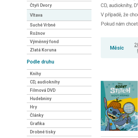
CD, audioknihy, DV
Čtyři Dvory
V případě, že chc
Vltava
Pokud nám chcete
Suché Vrbné
Rožnov
Výměnný fond
2
Měsíc
Zlatá Koruna
Podle druhu
Knihy
CD, audioknihy
Filmová DVD
Hudebniny
Hry
Články
Grafika
Drobné tisky