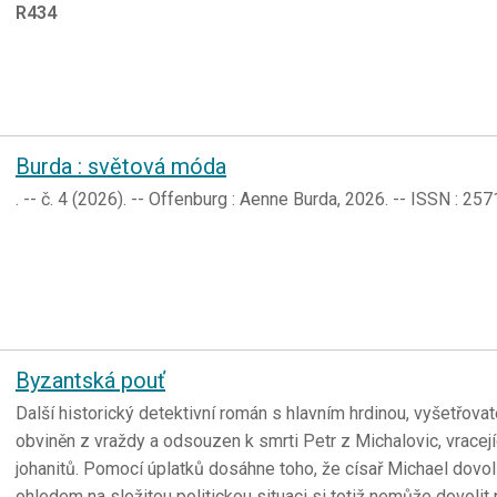
R434
Burda : světová móda
. -- č. 4 (2026). -- Offenburg : Aenne Burda, 2026. -- ISSN : 25
Byzantská pouť
Další historický detektivní román s hlavním hrdinou, vyšetřov
obviněn z vraždy a odsouzen k smrti Petr z Michalovic, vracejí
johanitů. Pomocí úplatků dosáhne toho, že císař Michael dovolí
ohledem na složitou politickou situaci si totiž nemůže dovoli