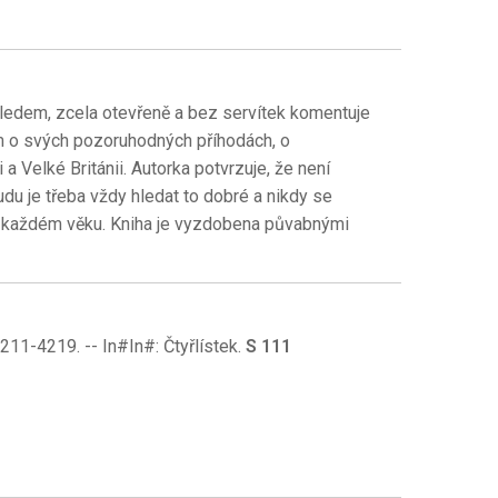
hledem, zcela otevřeně a bez servítek komentuje
m o svých pozoruhodných příhodách, o
a Velké Británii. Autorka potvrzuje, že není
du je třeba vždy hledat to dobré a nikdy se
 v každém věku. Kniha je vyzdobena půvabnými
: 1211-4219. -- In#In#: Čtyřlístek.
S 111