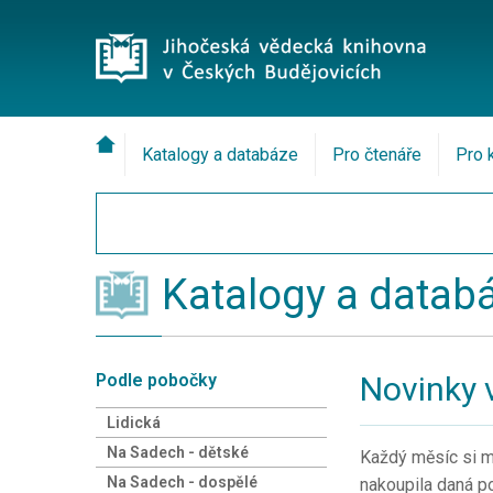
Katalogy a databáze
Pro čtenáře
Pro 
Katalogy a datab
Podle pobočky
Novinky 
Lidická
Na Sadech - dětské
Každý měsíc si mů
Na Sadech - dospělé
nakoupila daná po