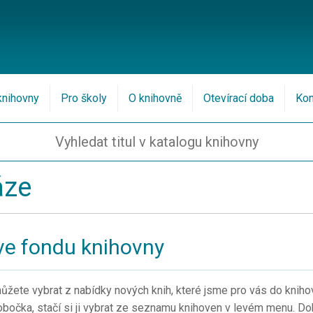
knihovny
Pro školy
O knihovně
Otevírací doba
Kon
áze
ve fondu knihovny
žete vybrat z nabídky nových knih, které jsme pro vás do knihovn
bočka, stačí si ji vybrat ze seznamu knihoven v levém menu. Dok