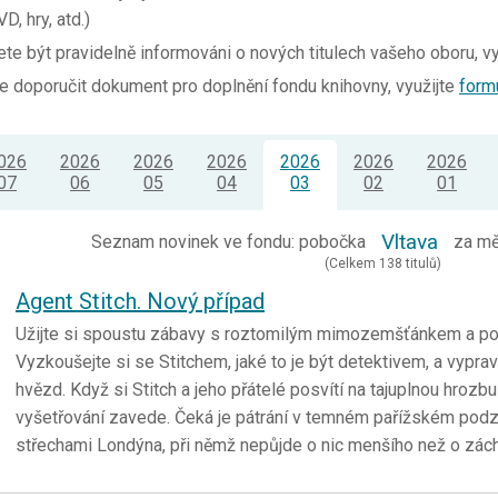
D, hry, atd.)
ete být pravidelně informováni o nových titulech vašeho oboru, v
 doporučit dokument pro doplnění fondu knihovny, využijte
form
026
2026
2026
2026
2026
2026
2026
07
06
05
04
03
02
01
Vltava
Seznam novinek ve fondu: pobočka
za m
(Celkem 138 titulů)
Agent Stitch. Nový případ
Užijte si spoustu zábavy s roztomilým mimozemšťánkem a po
Vyzkoušejte si se Stitchem, jaké to je být detektivem, a vypr
hvězd. Když si Stitch a jeho přátelé posvítí na tajuplnou hrozbu
vyšetřování zavede. Čeká je pátrání v temném pařížském podz
střechami Londýna, při němž nepůjde o nic menšího než o zác