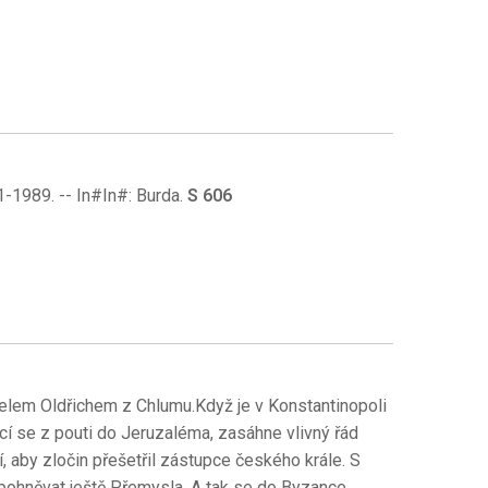
71-1989. -- In#In#: Burda.
S 606
atelem Oldřichem z Chlumu.Když je v Konstantinopoli
cí se z pouti do Jeruzaléma, zasáhne vlivný řád
, aby zločin přešetřil zástupce českého krále. S
t pohněvat ještě Přemysla. A tak se do Byzance