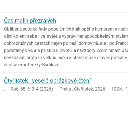
Čas malin přezrálých
Oblíbená autorka řady populárních knih opět s humorem a nad
dění kolem sebe i ve světě a vypráví nenapodobitelným style
dobrodružných cestách nejen po naší domovině, ale i po Francii 
podstatný věk, ale přístup k životu, a navzdory všem ranám osu
nevzdávat, protože velkou lásku a štěstí může člověk potkat
ilustracemi Terezy Budilové.
Čtyřlístek : veselé obrázkové čtení
. -- Roč. 58, č. 3-4 (2026). -- Praha : Čtyřlístek, 2026. -- ISSN 