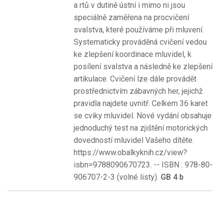
a rtů v dutině ústní i mimo ni jsou
speciálně zaměřena na procvičení
svalstva, které používáme při mluvení.
Systematicky prováděná cvičení vedou
ke zlepšení koordinace mluvidel, k
posílení svalstva a následně ke zlepšení
artikulace. Cvičení lze dále provádět
prostřednictvím zábavných her, jejichž
pravidla najdete uvnitř. Celkem 36 karet
se cviky mluvidel. Nové vydání obsahuje
jednoduchý test na zjištění motorických
dovedností mluvidel Vašeho dítěte.
https://www.obalkyknih.cz/view?
isbn=9788090670723. -- ISBN : 978-80-
906707-2-3 (volné listy).
GB 4 b