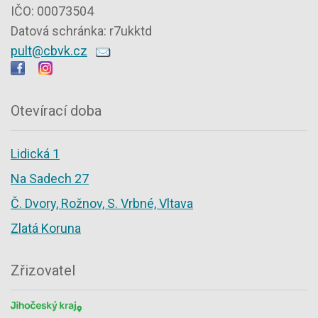
IČO: 00073504
Datová schránka: r7ukktd
pult@cbvk.cz
Otevírací doba
Lidická 1
Na Sadech 27
Č. Dvory, Rožnov, S. Vrbné, Vltava
Zlatá Koruna
Zřizovatel