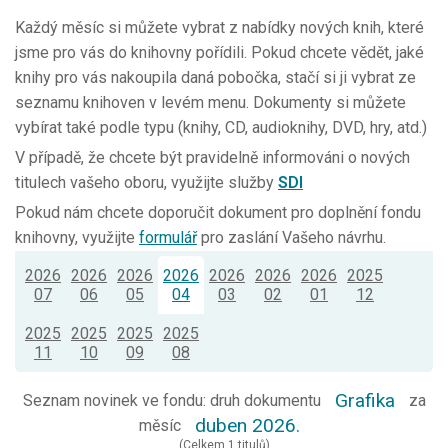
Každý měsíc si můžete vybrat z nabídky nových knih, které
jsme pro vás do knihovny pořídili. Pokud chcete vědět, jaké
knihy pro vás nakoupila daná pobočka, stačí si ji vybrat ze
seznamu knihoven v levém menu. Dokumenty si můžete
vybírat také podle typu (knihy, CD, audioknihy, DVD, hry, atd.)
V případě, že chcete být pravidelně informováni o nových
titulech vašeho oboru, využijte služby
SDI
Pokud nám chcete doporučit dokument pro doplnění fondu
knihovny, využijte
formulář
pro zaslání Vašeho návrhu.
2026
2026
2026
2026
2026
2026
2026
2025
07
06
05
04
03
02
01
12
2025
2025
2025
2025
11
10
09
08
Grafika
Seznam novinek ve fondu: druh dokumentu
za
duben 2026.
měsíc
(Celkem 1 titulů)