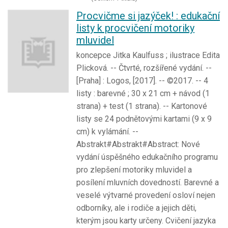
Procvičme si jazýček! : edukační
listy k procvičení motoriky
mluvidel
koncepce Jitka Kaulfuss ; ilustrace Edita
Plicková. -- Čtvrté, rozšířené vydání. --
[Praha] : Logos, [2017]. -- ©2017. -- 4
listy : barevné ; 30 x 21 cm + návod (1
strana) + test (1 strana). -- Kartonové
listy se 24 podnětovými kartami (9 x 9
cm) k vylámání. --
Abstrakt#Abstrakt#Abstract: Nové
vydání úspěšného edukačního programu
pro zlepšení motoriky mluvidel a
posílení mluvních dovedností. Barevné a
veselé výtvarné provedení osloví nejen
odborníky, ale i rodiče a jejich děti,
kterým jsou karty určeny. Cvičení jazyka