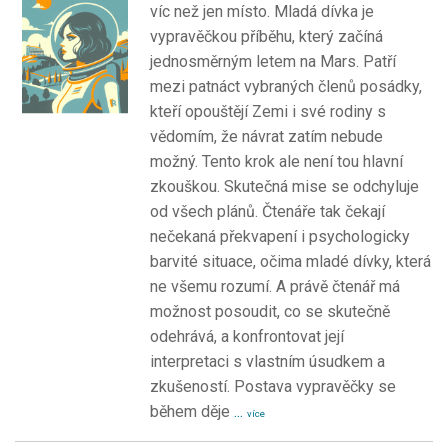
víc než jen místo. Mladá dívka je
vypravěčkou příběhu, který začíná
jednosměrným letem na Mars. Patří
mezi patnáct vybraných členů posádky,
kteří opouštějí Zemi i své rodiny s
vědomím, že návrat zatím nebude
možný. Tento krok ale není tou hlavní
zkouškou. Skutečná mise se odchyluje
od všech plánů. Čtenáře tak čekají
nečekaná překvapení i psychologicky
barvité situace, očima mladé dívky, která
ne všemu rozumí. A právě čtenář má
možnost posoudit, co se skutečně
odehrává, a konfrontovat její
interpretaci s vlastním úsudkem a
zkušeností. Postava vypravěčky se
během děje
...
více