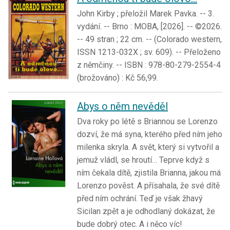
John Kirby ; přeložil Marek Pavka. -- 3.
vydání. -- Brno : MOBA, [2026]. -- ©2026.
-- 49 stran ; 22 cm. -- (Colorado western,
ISSN 1213-032X ; sv. 609). -- Přeloženo
z němčiny. -- ISBN : 978-80-279-2554-4
(brožováno) : Kč 56,99.
Abys o něm nevěděl
Dva roky po létě s Briannou se Lorenzo
dozví, že má syna, kterého před ním jeho
milenka skryla. A svět, který si vytvořil a
jemuž vládl, se hroutí… Teprve když s
ním čekala dítě, zjistila Brianna, jakou má
Lorenzo pověst. A přísahala, že své dítě
před ním ochrání. Teď je však žhavý
Sicilan zpět a je odhodlaný dokázat, že
bude dobrý otec. A i něco víc!