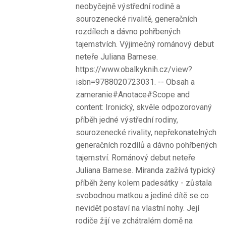
neobyčejně výstřední rodině a
sourozenecké rivalitě, generačních
rozdílech a dávno pohřbených
tajemstvích. Výjimečný románový debut
neteře Juliana Barnese.
https://www.obalkyknih.cz/view?
isbn=9788020723031. -- Obsah a
zameranie#Anotace#Scope and
content: Ironický, skvěle odpozorovaný
příběh jedné výstřední rodiny,
sourozenecké rivality, nepřekonatelných
generačních rozdílů a dávno pohřbených
tajemství. Románový debut neteře
Juliana Barnese. Miranda zažívá typický
příběh ženy kolem padesátky - zůstala
svobodnou matkou a jediné dítě se co
nevidět postaví na vlastní nohy. Její
rodiče žijí ve zchátralém domě na