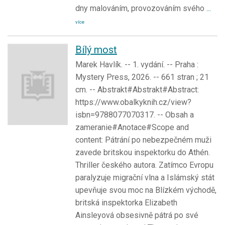
dny malováním, provozováním svého
...
více
Bílý most
Marek Havlík. -- 1. vydání. -- Praha :
Mystery Press, 2026. -- 661 stran ; 21
cm. -- Abstrakt#Abstrakt#Abstract:
https://www.obalkyknih.cz/view?
isbn=9788077070317. -- Obsah a
zameranie#Anotace#Scope and
content: Pátrání po nebezpečném muži
zavede britskou inspektorku do Athén.
Thriller českého autora. Zatímco Evropu
paralyzuje migrační vlna a Islámský stát
upevňuje svou moc na Blízkém východě,
britská inspektorka Elizabeth
Ainsleyová obsesivně pátrá po své