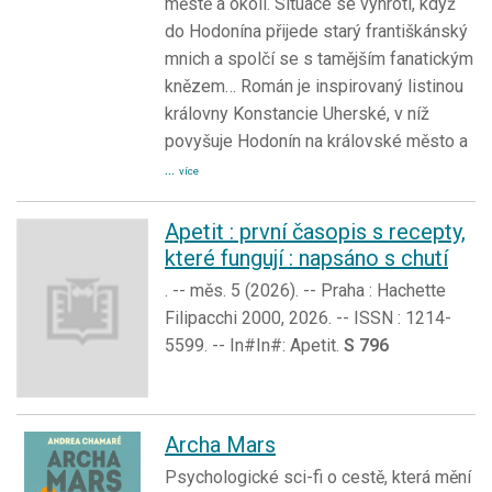
městě a okolí. Situace se vyhrotí, když
do Hodonína přijede starý františkánský
mnich a spolčí se s tamějším fanatickým
knězem… Román je inspirovaný listinou
královny Konstancie Uherské, v níž
povyšuje Hodonín na královské město a
...
více
Apetit : první časopis s recepty,
které fungují : napsáno s chutí
. -- měs. 5 (2026). -- Praha : Hachette
Filipacchi 2000, 2026. -- ISSN : 1214-
5599. -- In#In#: Apetit.
S 796
Archa Mars
Psychologické sci-fi o cestě, která mění