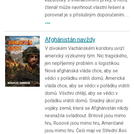
čtenář může navrhnout vlastní řešení a
porovnat je s příslušným doporučením.
...
více
Afghánistán navždy
V divokém Vachánském koridoru uvízl
americký výzkumný tým. Nic tragického,
jen nepříjemný problém s logistikou.
Nová afghánská vláda chce, aby se
vědci v pořádku vrátili domů. Americká
vláda chce, aby se vědci v pořádku vrátili
domů. Všichni chtějí, aby se vědci v
pořádku vrátili domů. Snadný úkol pro
vojáky země, která se Afghánistán nikdy
nesnažila ovládnout. Britové jsou mimo
hru, Rusové jsou mimo hru, Američané
jsou mimo hru. Češi mají ve Střední Asii