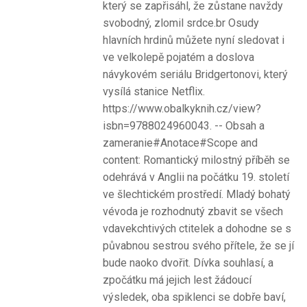
který se zapřisáhl, že zůstane navždy
svobodný, zlomil srdce.br Osudy
hlavních hrdinů můžete nyní sledovat i
ve velkolepě pojatém a doslova
návykovém seriálu Bridgertonovi, který
vysílá stanice Netflix.
https://www.obalkyknih.cz/view?
isbn=9788024960043. -- Obsah a
zameranie#Anotace#Scope and
content: Romantický milostný příběh se
odehrává v Anglii na počátku 19. století
ve šlechtickém prostředí. Mladý bohatý
vévoda je rozhodnutý zbavit se všech
vdavekchtivých ctitelek a dohodne se s
půvabnou sestrou svého přítele, že se jí
bude naoko dvořit. Dívka souhlasí, a
zpočátku má jejich lest žádoucí
výsledek, oba spiklenci se dobře baví,