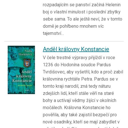
rozpadajícím se panství začíná Helenin
boj o vlastní minulost i poslední zbytky
sebe sama. To ale ještě neví, že v tomto
domě je pohřbeno mnohem víc
tajemství…
Anděl královny Konstancie
V čele trestné výpravy přijíždí v roce
1236 do Hodonína soudce Pardus
Tvrdišovec, aby vyšetřil, kdo a proč zabil
královnina rychtáře Petra. Pardus se v
tomto kraji narodil, zná tedy náturu
zdejších lidí, kteří stále věří na staré
bohy a uctívají vědmy žijící v okolních
močálech. Královna Konstancie ho
pověřila, aby také zajistil bezpečí pro
nové osadníky, kteří se mají zabydlet v