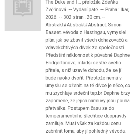
The Duke and I ... přeložila Zdeňka
Zvěřinová. -- Vydání páté. -- Praha : Ikar,
2026. -- 302 stran ; 20 cm. --
Abstrakt#Abstrakt#Abstract: Simon
Basset, vévoda z Hastingsu, vymyslel
plán, jak se zbavit všech dohazovačů a
vdavekchtivých dívek ze společnosti.
Předstírá náklonnost k půvabné Daphne
Bridgertonové, mladší sestře svého
přítele, s níž uzavře dohodu, že se jí
bude naoko dvořit. Přestože nemá v
úmyslu se oženit, na té dívce je něco, co
mu zrychluje srdeční tep.br Daphne brzy
zapomene, že jejich námluvy jsou pouhá
přetvářka. Postupem času se do
temperamentního šlechtice doopravdy
zamiluje. Musí však za každou cenu
zabránit tomu, aby jí pohledný vévoda,