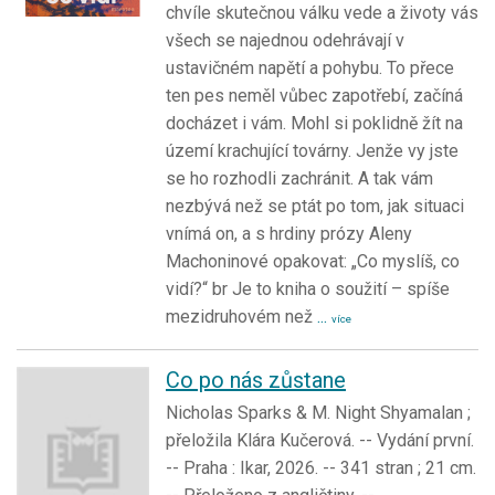
chvíle skutečnou válku vede a životy vás
všech se najednou odehrávají v
ustavičném napětí a pohybu. To přece
ten pes neměl vůbec zapotřebí, začíná
docházet i vám. Mohl si poklidně žít na
území krachující továrny. Jenže vy jste
se ho rozhodli zachránit. A tak vám
nezbývá než se ptát po tom, jak situaci
vnímá on, a s hrdiny prózy Aleny
Machoninové opakovat: „Co myslíš, co
vidí?“ br Je to kniha o soužití – spíše
mezidruhovém než
...
více
Co po nás zůstane
Nicholas Sparks & M. Night Shyamalan ;
přeložila Klára Kučerová. -- Vydání první.
-- Praha : Ikar, 2026. -- 341 stran ; 21 cm.