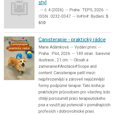
styl
. -- č. 4 (2026). -- Praha : TEPS, 2026. --
ISSN : 0232-0347. -- In#In#: Bydlení.
S
610
Canisterapie - praktický rádce
Marie Adámková. -- Vydání první. --
Praha : Plot, 2026. -- 149 stran : barevné
ilustrace ; 21 cm. -- Obsah a
zameranie#Anotace#Scope and
content: Canisterapie patří mezi
nejpřirozenější a zároveň nejúčinnější
formy podpůrné terapie. Tato kniha je
praktickým průvodcem pro všechny, kdo
chtějí porozumět práci terapeutického
psa a využít její potenciál v pomáhajících
profesích i dobrovolnické praxi.