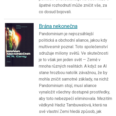
špatné rozhodnutí může zničit vše, za
co dosud bojovali.
Brána nekonečna
Pandominium je nejrozsáhlejší
politická a obchodní aliance, jakou kdy
multivesmír poznal. Toto společenství
sdružuje miliony světů. Ve skutečnosti
je to však jen jeden svět — Země v
mnoha různých realitách. A když se AI
stane hrozbou natolik závažnou, že by
mohla zničit samotné základy, na nichž
Pandominium stojí, musí aliance
vynaložit všechny dostupné prostředky,
aby toto nebezpečí eliminovala. Mezitím
vědkyně Hadiz Tambuwalová, která na
své vlastní Zemi hledá způsob, jak