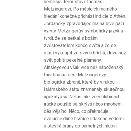
nemesis: teroristovi Thomasi
Metzingerovi. Po měsících marného
hledání konečně přichází indicie z Athén.
Jordánský zpravodajec má na levé paži
vyrytý Metzingerův symbolický jazyk a
tvrdí, že se setkal s božím
zvěstovatelem konce světa a že se
musí vykoupit ze svých hříchů, dříve než
svět pohltí pekelné plameny.
Ainsleyovou však více než náboženský
fanatismus děsí Metzingerovy
biologické zbraně, které by v rukou
Islámského státu znamenaly skutečnou
apokalypsu. Netuší ale, že v hlubinách
irácké pouště se skrývá něco mnohem
děsivějšího. Něco, co překračuje
evolučně dané hranice lidského vědomí
a otevírá brány do samotných hlubin