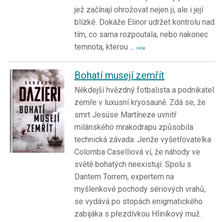
jež začínají ohrožovat nejen ji, ale i její
blízké. Dokáže Elinor udržet kontrolu nad
tím, co sama rozpoutala, nebo nakonec
temnota, kterou
...
více
Bohatí musejí zemřít
Někdejší hvězdný fotbalista a podnikatel
zemře v luxusní kryosauně. Zdá se, že
smrt Jesúse Martíneze uvnitř
milánského mrakodrapu způsobila
technická závada. Jenže vyšetřovatelka
Colomba Caselliová ví, že náhody ve
světě bohatých neexistují. Spolu s
Dantem Torrem, expertem na
myšlenkové pochody sériových vrahů,
se vydává po stopách enigmatického
zabijáka s přezdívkou Hliníkový muž.