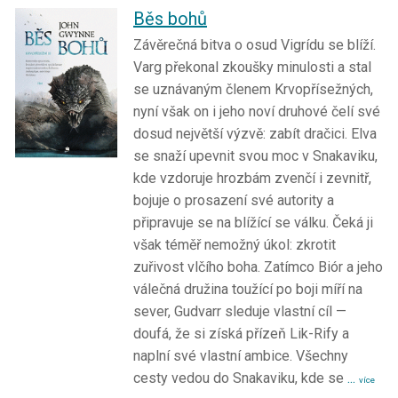
Běs bohů
Závěrečná bitva o osud Vigrídu se blíží.
Varg překonal zkoušky minulosti a stal
se uznávaným členem Krvopřísežných,
nyní však on i jeho noví druhové čelí své
dosud největší výzvě: zabít dračici. Elva
se snaží upevnit svou moc v Snakaviku,
kde vzdoruje hrozbám zvenčí i zevnitř,
bojuje o prosazení své autority a
připravuje se na blížící se válku. Čeká ji
však téměř nemožný úkol: zkrotit
zuřivost vlčího boha. Zatímco Biór a jeho
válečná družina toužící po boji míří na
sever, Gudvarr sleduje vlastní cíl —
doufá, že si získá přízeň Lik-Rify a
naplní své vlastní ambice. Všechny
cesty vedou do Snakaviku, kde se
...
více