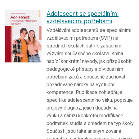
Adolescent se speciálními
vzdělávacími potřebami
Vzdělávání adolescentů se speciálními
vzdělávacími potřebami (SVP) na
středních školách patří k zásadním
výzvám současného školství. Kniha
nabízí konkrétní návody, jak přizpůsobit
pedagogické přístupy individuálním
potřebám žáků a současně zachovat
požadované nároky na výstupní
kompetence. Publikace zohledňuje
specifika adolescentního věku, popisuje
projevy diagnóz, jejich dopady na
výuku a nabízí konkrétní modifikace
podmínek studia s ohledem na typ školy.
Součástí jsou také anonymizované
kazuistiky s interaktivními prvky, u nichž