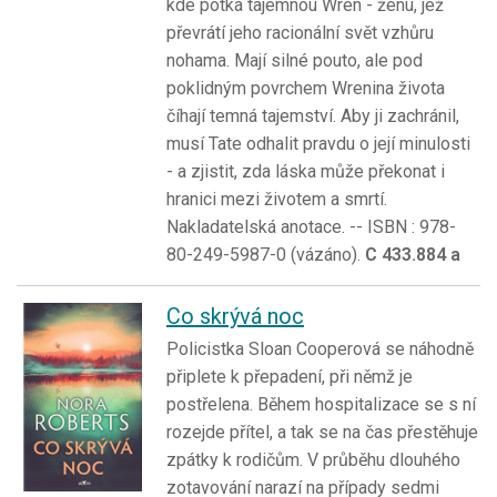
kde potká tajemnou Wren - ženu, jež
převrátí jeho racionální svět vzhůru
nohama. Mají silné pouto, ale pod
poklidným povrchem Wrenina života
číhají temná tajemství. Aby ji zachránil,
musí Tate odhalit pravdu o její minulosti
- a zjistit, zda láska může překonat i
hranici mezi životem a smrtí.
Nakladatelská anotace. -- ISBN : 978-
80-249-5987-0 (vázáno).
C 433.884 a
Co skrývá noc
Policistka Sloan Cooperová se náhodně
připlete k přepadení, při němž je
postřelena. Během hospitalizace se s ní
rozejde přítel, a tak se na čas přestěhuje
zpátky k rodičům. V průběhu dlouhého
zotavování narazí na případy sedmi