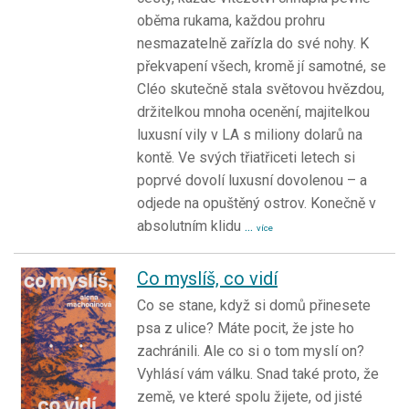
oběma rukama, každou prohru
nesmazatelně zařízla do své nohy. K
překvapení všech, kromě jí samotné, se
Cléo skutečně stala světovou hvězdou,
držitelkou mnoha ocenění, majitelkou
luxusní vily v LA s miliony dolarů na
kontě. Ve svých třiatřiceti letech si
poprvé dovolí luxusní dovolenou – a
odjede na opuštěný ostrov. Konečně v
absolutním klidu
...
více
Co myslíš, co vidí
Co se stane, když si domů přinesete
psa z ulice? Máte pocit, že jste ho
zachránili. Ale co si o tom myslí on?
Vyhlásí vám válku. Snad také proto, že
země, ve které spolu žijete, od jisté