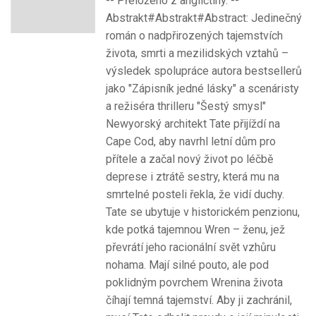
-- Přeloženo z angličtiny. --
Abstrakt#Abstrakt#Abstract: Jedinečný
román o nadpřirozených tajemstvích
života, smrti a mezilidských vztahů –
výsledek spolupráce autora bestsellerů
jako "Zápisník jedné lásky" a scenáristy
a režiséra thrilleru "Šestý smysl"
Newyorský architekt Tate přijíždí na
Cape Cod, aby navrhl letní dům pro
přítele a začal nový život po léčbě
deprese i ztrátě sestry, která mu na
smrtelné posteli řekla, že vidí duchy.
Tate se ubytuje v historickém penzionu,
kde potká tajemnou Wren – ženu, jež
převrátí jeho racionální svět vzhůru
nohama. Mají silné pouto, ale pod
poklidným povrchem Wrenina života
číhají temná tajemství. Aby ji zachránil,