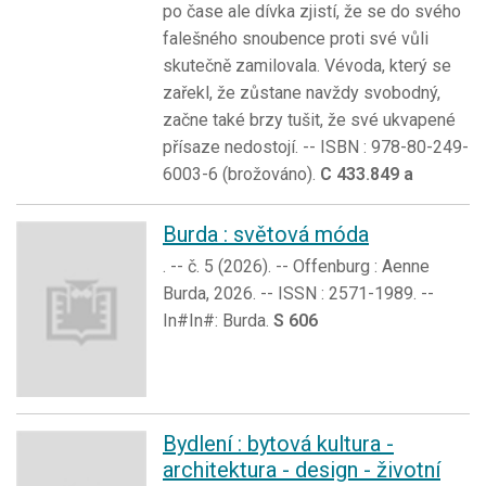
po čase ale dívka zjistí, že se do svého
falešného snoubence proti své vůli
skutečně zamilovala. Vévoda, který se
zařekl, že zůstane navždy svobodný,
začne také brzy tušit, že své ukvapené
přísaze nedostojí. -- ISBN : 978-80-249-
6003-6 (brožováno).
C 433.849 a
Burda : světová móda
. -- č. 5 (2026). -- Offenburg : Aenne
Burda, 2026. -- ISSN : 2571-1989. --
In#In#: Burda.
S 606
Bydlení : bytová kultura -
architektura - design - životní