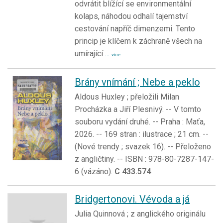
odvrátit blížící se environmentální
kolaps, náhodou odhalí tajemství
cestování napříč dimenzemi. Tento
princip je klíčem k záchraně všech na
umírající
...
více
Brány vnímání ; Nebe a peklo
Aldous Huxley ; přeložili Milan
Procházka a Jiří Plesnivý. -- V tomto
souboru vydání druhé. -- Praha : Maťa,
2026. -- 169 stran : ilustrace ; 21 cm. --
(Nové trendy ; svazek 16). -- Přeloženo
z angličtiny. -- ISBN : 978-80-7287-147-
6 (vázáno).
C 433.574
Bridgertonovi. Vévoda a já
Julia Quinnová ; z anglického originálu