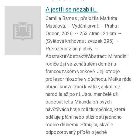
A jestli se nezabili...
Camilla Barnes ; přeložila Markéta
Musilová. -- Vydání první. -- Praha :
Odeon, 2026. -- 253 stran ; 21 cm. --
(Světová knihovna ; svazek 295). --
Přeloženo z angličtiny. --
Abstrakt#Abstrakt#Abstract: Mirandini
rodiče žijí ve zchátralém domě na
francouzském venkově. Její otec je
profesor filozofie v důchodu. Matka ráda
obrací konverzaci k válce, ačkoli se
narodila až po ní. Jsou manželé už
padesát let a Miranda při svých
návštěvách hraje roli tlumočnice, která
sděluje přání nebo stížnosti jednoho
rodiče druhému. Strhující, skvěle
odpozorovaný příběh o jedné