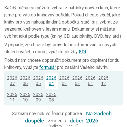
Každý měsíc si můžete vybrat z nabídky nových knih, které
jsme pro vás do knihovny pořídili. Pokud chcete vědět, jaké
knihy pro vás nakoupila daná pobočka, stačí si ji vybrat ze
seznamu knihoven v levém menu. Dokumenty si můžete
vybírat také podle typu (knihy, CD, audioknihy, DVD, hry, atd.)
V případě, že chcete být pravidelně informováni o nových
titulech vašeho oboru, využijte služby
SDI
Pokud nám chcete doporučit dokument pro doplnění fondu
knihovny, využijte
formulář
pro zaslání Vašeho návrhu.
2026
2026
2026
2026
2026
2026
2026
2025
07
06
05
04
03
02
01
12
2025
2025
2025
2025
11
10
09
08
Na Sadech -
Seznam novinek ve fondu: pobočka
dospělé
duben 2026.
za měsíc
(Celkem 305 titulů)