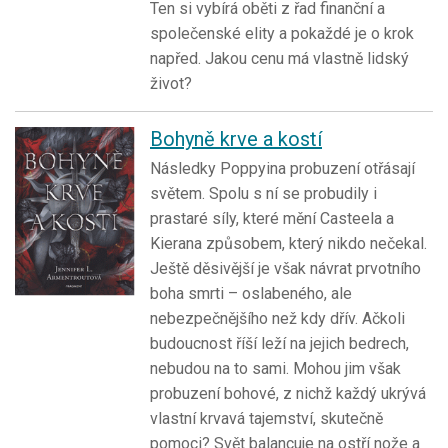
Ten si vybírá oběti z řad finanční a
společenské elity a pokaždé je o krok
napřed. Jakou cenu má vlastně lidský
život?
Bohyně krve a kostí
Následky Poppyina probuzení otřásají
světem. Spolu s ní se probudily i
prastaré síly, které mění Casteela a
Kierana způsobem, který nikdo nečekal.
Ještě děsivější je však návrat prvotního
boha smrti – oslabeného, ale
nebezpečnějšího než kdy dřív. Ačkoli
budoucnost říší leží na jejich bedrech,
nebudou na to sami. Mohou jim však
probuzení bohové, z nichž každý ukrývá
vlastní krvavá tajemství, skutečně
pomoci? Svět balancuje na ostří nože a