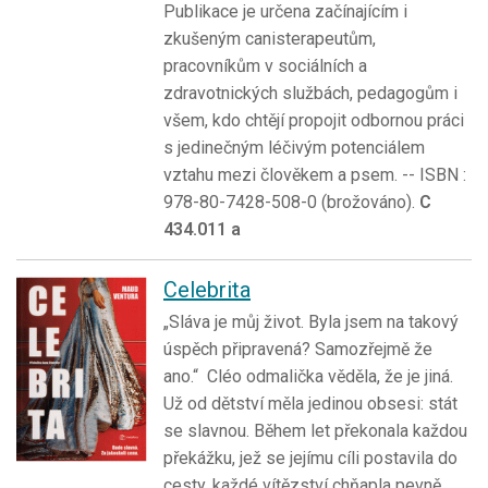
Publikace je určena začínajícím i
zkušeným canisterapeutům,
pracovníkům v sociálních a
zdravotnických službách, pedagogům i
všem, kdo chtějí propojit odbornou práci
s jedinečným léčivým potenciálem
vztahu mezi člověkem a psem. -- ISBN :
978-80-7428-508-0 (brožováno).
C
434.011 a
Celebrita
„Sláva je můj život. Byla jsem na takový
úspěch připravená? Samozřejmě že
ano.“ Cléo odmalička věděla, že je jiná.
Už od dětství měla jedinou obsesi: stát
se slavnou. Během let překonala každou
překážku, jež se jejímu cíli postavila do
cesty, každé vítězství chňapla pevně