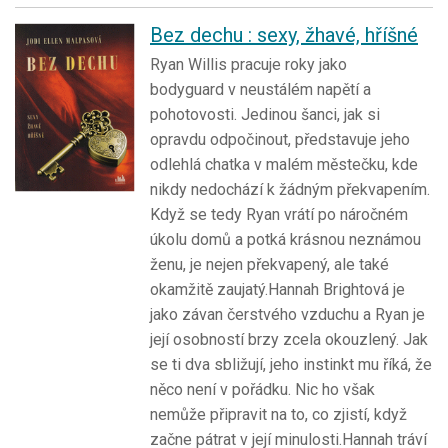
Bez dechu : sexy, žhavé, hříšné
Ryan Willis pracuje roky jako
bodyguard v neustálém napětí a
pohotovosti. Jedinou šanci, jak si
opravdu odpočinout, představuje jeho
odlehlá chatka v malém městečku, kde
nikdy nedochází k žádným překvapením.
Když se tedy Ryan vrátí po náročném
úkolu domů a potká krásnou neznámou
ženu, je nejen překvapený, ale také
okamžitě zaujatý.Hannah Brightová je
jako závan čerstvého vzduchu a Ryan je
její osobností brzy zcela okouzlený. Jak
se ti dva sbližují, jeho instinkt mu říká, že
něco není v pořádku. Nic ho však
nemůže připravit na to, co zjistí, když
začne pátrat v její minulosti.Hannah tráví