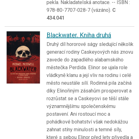
pekla. Nakladatelská anotace. -- ISBN :
978-80-7707-028-7 (vázáno).
C
434.041
Blackwater. Kniha druhá
Druhý díl hororové ságy sledující několik
generací rodiny Caskeyových nás znovu
zavede do zapadlého alabamského
městečka Perdida. Elinor se ujala role
vládkyně klanu a její vliv na rodinu i celé
město neustále sílí. Rodinná pila začíná
díky Elinořiným zásahům prosperovat a
rozrůstat se a Caskeyovi se těší stále
významnějšímu společenskému
postavení. Ani rostoucí moc a
pohádkové bohatství však nedokážou
zahnat stíny minulosti a temné síly,
které s sebou Elinor před lety přivedla a