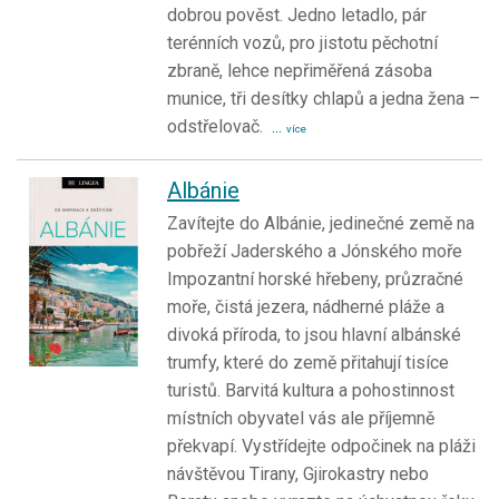
dobrou pověst. Jedno letadlo, pár
terénních vozů, pro jistotu pěchotní
zbraně, lehce nepřiměřená zásoba
munice, tři desítky chlapů a jedna žena –
odstřelovač.
...
více
Albánie
Zavítejte do Albánie, jedinečné země na
pobřeží Jaderského a Jónského moře
Impozantní horské hřebeny, průzračné
moře, čistá jezera, nádherné pláže a
divoká příroda, to jsou hlavní albánské
trumfy, které do země přitahují tisíce
turistů. Barvitá kultura a pohostinnost
místních obyvatel vás ale příjemně
překvapí. Vystřídejte odpočinek na pláži
návštěvou Tirany, Gjirokastry nebo