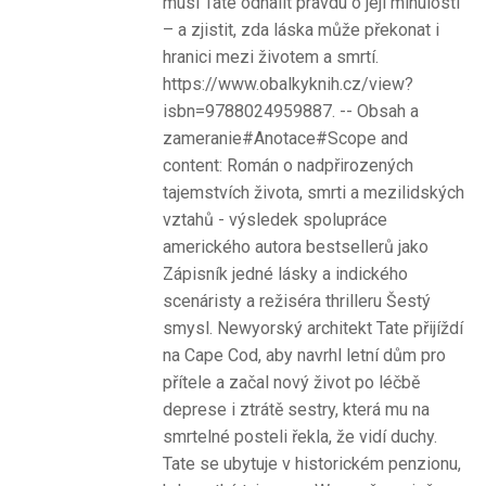
musí Tate odhalit pravdu o její minulosti
– a zjistit, zda láska může překonat i
hranici mezi životem a smrtí.
https://www.obalkyknih.cz/view?
isbn=9788024959887. -- Obsah a
zameranie#Anotace#Scope and
content: Román o nadpřirozených
tajemstvích života, smrti a mezilidských
vztahů - výsledek spolupráce
amerického autora bestsellerů jako
Zápisník jedné lásky a indického
scenáristy a režiséra thrilleru Šestý
smysl. Newyorský architekt Tate přijíždí
na Cape Cod, aby navrhl letní dům pro
přítele a začal nový život po léčbě
deprese i ztrátě sestry, která mu na
smrtelné posteli řekla, že vidí duchy.
Tate se ubytuje v historickém penzionu,