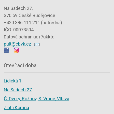
Na Sadech 27,
370 59 České Budějovice
+420 386 111 211 (ústředna)
IČO: 00073504
Datová schránka: r7ukktd
pult@cbvk.cz
Otevírací doba
Lidická 1
Na Sadech 27
Č. Dvory, Rožnov, S. Vrbné, Vltava
Zlatá Koruna