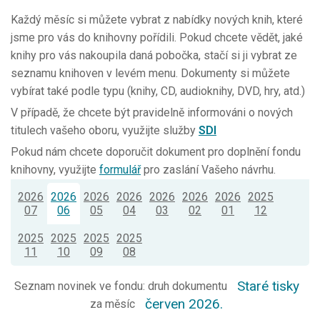
Každý měsíc si můžete vybrat z nabídky nových knih, které
jsme pro vás do knihovny pořídili. Pokud chcete vědět, jaké
knihy pro vás nakoupila daná pobočka, stačí si ji vybrat ze
seznamu knihoven v levém menu. Dokumenty si můžete
vybírat také podle typu (knihy, CD, audioknihy, DVD, hry, atd.)
V případě, že chcete být pravidelně informováni o nových
titulech vašeho oboru, využijte služby
SDI
Pokud nám chcete doporučit dokument pro doplnění fondu
knihovny, využijte
formulář
pro zaslání Vašeho návrhu.
2026
2026
2026
2026
2026
2026
2026
2025
07
06
05
04
03
02
01
12
2025
2025
2025
2025
11
10
09
08
Staré tisky
Seznam novinek ve fondu: druh dokumentu
červen 2026.
za měsíc