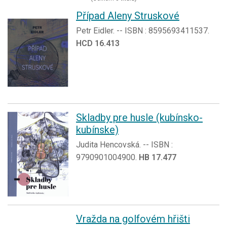
Případ Aleny Struskové
Petr Eidler. -- ISBN : 8595693411537.
HCD 16.413
Skladby pre husle (kubínsko-
kubínske)
Judita Hencovská. -- ISBN :
9790901004900.
HB 17.477
Vražda na golfovém hřišti