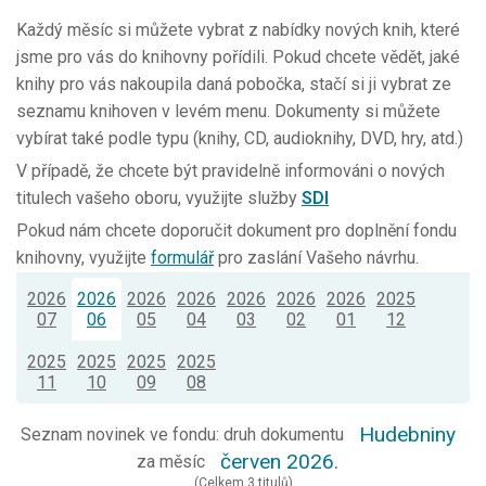
Každý měsíc si můžete vybrat z nabídky nových knih, které
jsme pro vás do knihovny pořídili. Pokud chcete vědět, jaké
knihy pro vás nakoupila daná pobočka, stačí si ji vybrat ze
seznamu knihoven v levém menu. Dokumenty si můžete
vybírat také podle typu (knihy, CD, audioknihy, DVD, hry, atd.)
V případě, že chcete být pravidelně informováni o nových
titulech vašeho oboru, využijte služby
SDI
Pokud nám chcete doporučit dokument pro doplnění fondu
knihovny, využijte
formulář
pro zaslání Vašeho návrhu.
2026
2026
2026
2026
2026
2026
2026
2025
07
06
05
04
03
02
01
12
2025
2025
2025
2025
11
10
09
08
Hudebniny
Seznam novinek ve fondu: druh dokumentu
červen 2026.
za měsíc
(Celkem 3 titulů)