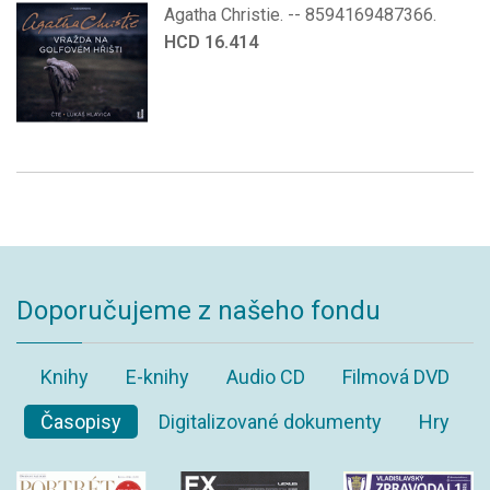
Agatha Christie. -- 8594169487366.
HCD 16.414
Doporučujeme z našeho fondu
Knihy
E-knihy
Audio CD
Filmová DVD
Časopisy
Digitalizované dokumenty
Hry