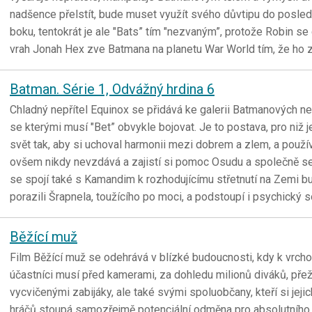
nadšence přelstít, bude muset využít svého důvtipu do posled
boku, tentokrát je ale "Bats” tím "nezvaným”, protože Robin s
vrah Jonah Hex zve Batmana na planetu War World tím, že ho
Batman. Série 1, Odvážný hrdina 6
Chladný nepřítel Equinox se přidává ke galerii Batmanových nepř
se kterými musí "Bet” obvykle bojovat. Je to postava, pro niž je
svět tak, aby si uchoval harmonii mezi dobrem a zlem, a použí
ovšem nikdy nevzdává a zajistí si pomoc Osudu a společně s
se spojí také s Kamandim k rozhodujícímu střetnutí na Zemi
porazili Šrapnela, toužícího po moci, a podstoupí i psychický
Běžící muž
Film Běžící muž se odehrává v blízké budoucnosti, kdy k vrcho
účastníci musí před kamerami, za dohledu milionů diváků, přeží
vycvičenými zabijáky, ale také svými spoluobčany, kteří si jej
hráčů stoupá samozřejmě potenciální odměna pro absolutního 