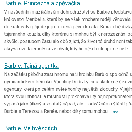
Barbie. Princezna a zpěvačka
V nevšedním muzikálovém dobrodružství se Barbie představuje
království Meribella, která by se však mnohem raději věnoval
do království přijede její oblíbená pěvecká star Keira, obě dívk
tajemného kouzla, díky kterému si mohou být k nerozeznání p
skvěle, postupem času ale obě zjistí, že život té druhé není tak
skrývá své tajemství a ve chvíli, kdy ho někdo uloupí, se celé
..
Barbie. Tajná agentka
Na začátku příběhu zastihneme naši hrdinku Barbie společně
gymnastickém tréninku. Všechny tři dívky jsou skutečně šikovné
agentury, která po celém světě honí ty největší zloduchy. V jej
která svou hbitostí a mrštností překonává i ty nejnepřekonateln
vypadá jako šílený a zoufalý nápad, ale ... odvážnému štěstí pře
Barbie s Terezou a Renée, neboť díky tomu mohou
...
více
Barbie. Ve hvězdách