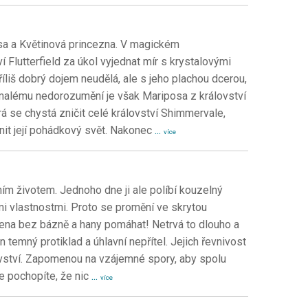
osa a Květinová princezna. V magickém
 Flutterfield za úkol vyjednat mír s krystalovými
íliš dobrý dojem neudělá, ale s jeho plachou dcerou,
 malému nedorozumění je však Mariposa z království
á se chystá zničit celé království Shimmervale,
nit její pohádkový svět. Nakonec
...
více
ním životem. Jednoho dne ji ale políbí kouzelný
ými vlastnostmi. Proto se promění ve skrytou
vena bez bázně a hany pomáhat! Netrvá to dlouho a
in temný protiklad a úhlavní nepřítel. Jejich řevnivost
ovství. Zapomenou na vzájemné spory, aby spolu
e pochopíte, že nic
...
více