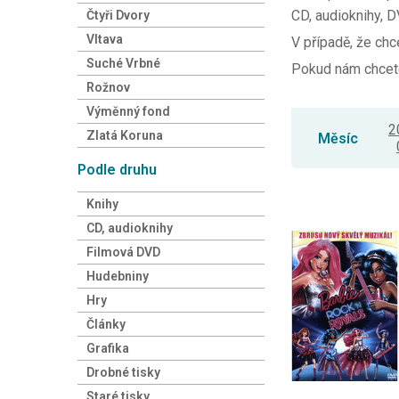
CD, audioknihy, DV
Čtyři Dvory
Vltava
V případě, že chc
Suché Vrbné
Pokud nám chcete
Rožnov
Výměnný fond
2
Zlatá Koruna
Měsíc
Podle druhu
Knihy
CD, audioknihy
Filmová DVD
Hudebniny
Hry
Články
Grafika
Drobné tisky
Staré tisky