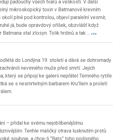
jí padouchy všech tvarů a velikostí. V další
elný mikroskopický toxin v Batmanově krevním
okolí plně pod kontrolou, objeví paralelní vesmír,
hé já, bude opravdový oříšek, obzvlášť když
Batmana stal zlosyn. Tolik hrdinů a tak
...
více
s" odlétá do Londýna 19. století a dává se dohromady
achránili nevinného muže před smrtí. Jejich
, který se připojí ke galerii nepřátel Temného rytíře.
ká se s nesmrtelným barbarem Kru'llem a proletí
rálem.
ní – přidal ke svému nejoblíbenějšímu
znivějším. Tenhle maličký otrava lusknutím prstů
voké souboje, a chce-li "Bats” toho podivného