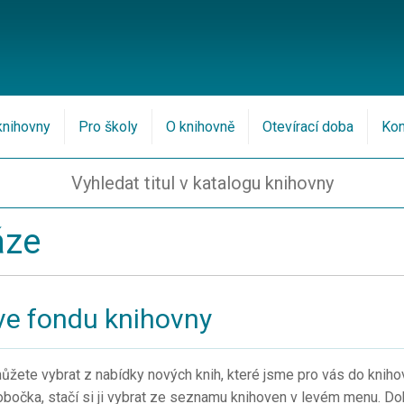
knihovny
Pro školy
O knihovně
Otevírací doba
Kon
áze
ve fondu knihovny
žete vybrat z nabídky nových knih, které jsme pro vás do knihovn
bočka, stačí si ji vybrat ze seznamu knihoven v levém menu. Dok