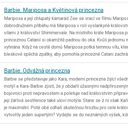
Barbie. Mariposa a Květinová princezna
Mariposa a její chlupatý kamarád Zee se vrací ve filmu Marip
dobrodružném příběhu má Mariposa v roli vyslankyně království
vílami z království Shimmervale. Na místního krále Mariposa př
princeznou Catanií si okamžitě padnou do oka. Kvůli jednomu
vyhnána. Když na cestě domů Mariposa potká temnou vílu, kter
bleskově spěchá zpátky, aby pomohla princezně Catani zachrá
Barbie. Odvážná princezna
Barbie se představuje jako Kara, moderní princezna žijící všed
motýl a Kara-Barbie zjistí, že ji obdařil úžasnými nadpřirozen
bojovnici proti nepravostem a poletuje nad královstvím připra
její žárlivá sestřenice také uloví motýla. Stane se z ní však Kař
je maximální. Poté obě odhalí skutečnou hrozbu pro celé král
vytvořily jeden supertým? Vydejte se do neznámých výšek, kd