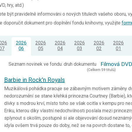
D, hry, atd.)
ete být pravidelně informováni o nových titulech vašeho oboru, v
 doporučit dokument pro doplnění fondu knihovny, využijte
form
026
2026
2026
2026
2026
2026
2026
07
06
05
04
03
02
01
Filmová DV
Seznam novinek ve fondu: druh dokumentu
(Celkem 59 titulů)
Barbie in Rock'n Royals
Muzikálová pohádka pracuje se zábavným motivem záměny dvo
nedorozumění se stane křehká princezna Courtney (Barbie), kter
dívky s modrou krví, místo toho se však ocitla v kempu pro n
Eriku, kterou díky vlastní nedochvilnosti poslala mezi princez
splynout s okolím, postupně si ale objevování dosud neznámýc
idyla ovšem trvá pouze do doby, než se na povrch dostane to,