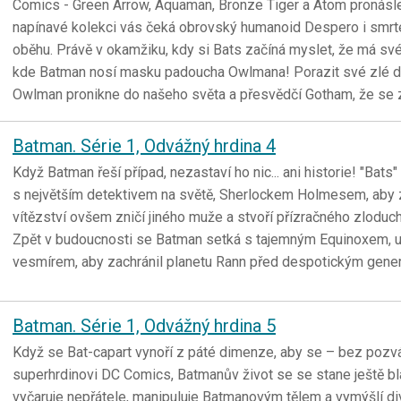
Comics - Green Arrow, Aquaman, Bronze Tiger a Atom pronásledu
napínavé kolekci vás čeká obrovský humanoid Despero i smrt
oběhu. Právě v okamžiku, kdy si Bats začíná myslet, že má své 
kde Batman nosí masku padoucha Owlmana! Porazit své zlé dru
Owlman pronikne do našeho světa a přesvědčí Gotham, že se z 
Batman. Série 1, Odvážný hrdina 4
Když Batman řeší případ, nezastaví ho nic... ani historie! "Bat
s největším detektivem na světě, Sherlockem Holmesem, aby z
vítězství ovšem zničí jiného muže a stvoří přízračného zloducha
Zpět v budoucnosti se Batman setká s tajemným Equinoxem, ut
vesmírem, aby zachránil planetu Rann před despotickým gene
Batman. Série 1, Odvážný hrdina 5
Když se Bat-capart vynoří z páté dimenze, aby se – bez pozvá
superhrdinovi DC Comics, Batmanův život se se stane ještě blá
vyčaruje nepřátele, manipuluje Batmanovým tělem a vymýšlí di