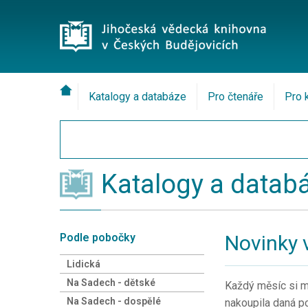
Katalogy a databáze
Pro čtenáře
Pro 
Katalogy a datab
Podle pobočky
Novinky 
Lidická
Na Sadech - dětské
Každý měsíc si mů
Na Sadech - dospělé
nakoupila daná po