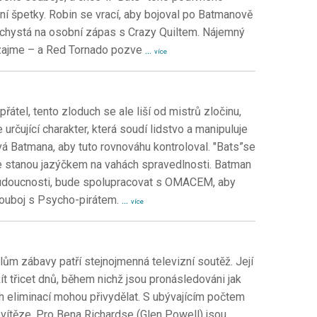
ní špetky. Robin se vrací, aby bojoval po Batmanově
e chystá na osobní zápas s Crazy Quiltem. Nájemný
 zajme – a Red Tornado pozve
...
více
átel, tento zloduch se ale liší od mistrů zločinu,
 určující charakter, která soudí lidstvo a manipuluje
vá Batmana, aby tuto rovnováhu kontroloval. "Bats”se
e stanou jazýčkem na vahách spravedlnosti. Batman
 budoucnosti, bude spolupracovat s OMACEM, aby
 souboj s Psycho-pirátem.
...
více
lům zábavy patří stejnojmenná televizní soutěž. Její
t třicet dnů, během nichž jsou pronásledováni jak
ich eliminací mohou přivydělat. S ubývajícím počtem
vítěze. Pro Bena Richardse (Glen Powell) jsou