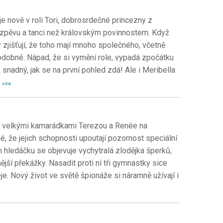
 nově v roli Tori, dobrosrdečné princezny z
a zpěvu a tanci než královským povinnostem. Když
y zjišťují, že toho mají mnoho společného, včetně
odobné. Nápad, že si vymění role, vypadá zpočátku
 snadný, jak se na první pohled zdá! Ale i Meribella
.
více
 s velkými kamarádkami Terezou a Renée na
, že jejich schopnosti upoutají pozornost speciální
ím hledáčku se objevuje vychytralá zlodějka šperků,
ější překážky. Nasadit proti ní tři gymnastky sice
je. Nový život ve světě špionáže si náramně užívají i