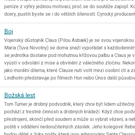
peníze z výhry jedinou motivací, proč se do soutěže zapojil.
dcery, pustili byste se i do větších šíleností. Cynický producen
Boj
Vojenský důstojník Claus (Pilou Asbæk) je se svou vojenskou 
Maria (Tuva Novotny) se doma snaží vypořádat s každodenními s
se jednotka dostane pod mohutnou křížovou palbu a Claus je v 
vyústí v odvolání z mise a obvinění z válečného zločinu. Neko
jako morální dilema, které Clause nutí volit mezi osobní ctí a z
Lindholm představuje po filmech Hon nebo Únos další působiv
Božská lest
Tom Turner je drobný podvodník, který chce být lidem užitečný
pochází z trestné činnosti a drobných krádeží. Když chce podvé
přestrojení, skončí před soudem a může si vybrat vězení, a ne
poště v oddělení nedoručitelných zásilek. Jeho kolegové Rebe
budou dělat s žoky pošty, které jsou adresovány Santa Claus