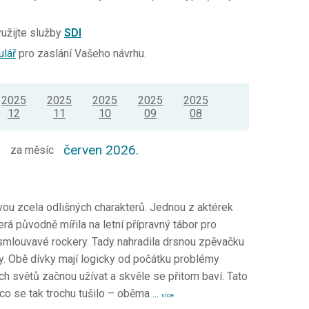
yužijte služby
SDI
ulář
pro zaslání Vašeho návrhu.
2025
2025
2025
2025
2025
12
11
10
09
08
D
červen 2026.
za měsíc
u zcela odlišných charakterů. Jednou z aktérek
á původně mířila na letní přípravný tábor pro
esmlouvavé rockery. Tady nahradila drsnou zpěvačku
ny. Obě dívky mají logicky od počátku problémy
h světů začnou užívat a skvěle se přitom baví. Tato
 co se tak trochu tušilo – oběma
...
více