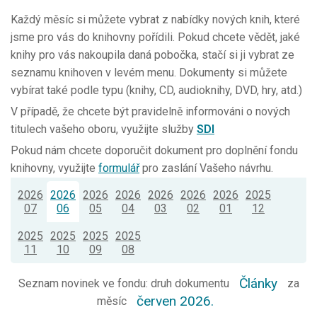
Každý měsíc si můžete vybrat z nabídky nových knih, které
jsme pro vás do knihovny pořídili. Pokud chcete vědět, jaké
knihy pro vás nakoupila daná pobočka, stačí si ji vybrat ze
seznamu knihoven v levém menu. Dokumenty si můžete
vybírat také podle typu (knihy, CD, audioknihy, DVD, hry, atd.)
V případě, že chcete být pravidelně informováni o nových
titulech vašeho oboru, využijte služby
SDI
Pokud nám chcete doporučit dokument pro doplnění fondu
knihovny, využijte
formulář
pro zaslání Vašeho návrhu.
2026
2026
2026
2026
2026
2026
2026
2025
07
06
05
04
03
02
01
12
2025
2025
2025
2025
11
10
09
08
Články
Seznam novinek ve fondu: druh dokumentu
za
červen 2026.
měsíc