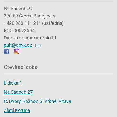
Na Sadech 27,
370 59 České Budějovice
+420 386 111 211 (ústředna)
IČO: 00073504
Datová schránka: r7ukktd
pult@cbvk.cz
Otevírací doba
Lidická 1
Na Sadech 27
Č. Dvory, Rožnov, S. Vrbné, Vltava
Zlatá Koruna