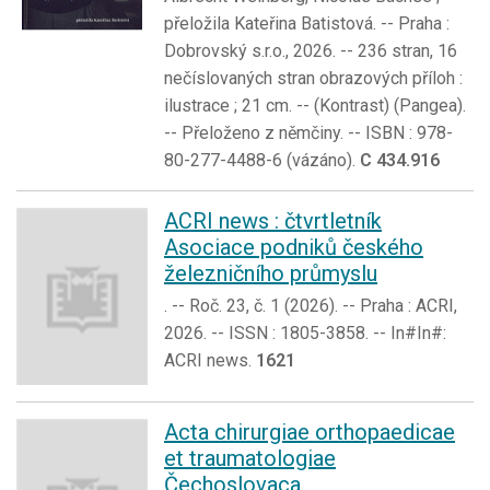
přeložila Kateřina Batistová. -- Praha :
Dobrovský s.r.o., 2026. -- 236 stran, 16
nečíslovaných stran obrazových příloh :
ilustrace ; 21 cm. -- (Kontrast) (Pangea).
-- Přeloženo z němčiny. -- ISBN : 978-
80-277-4488-6 (vázáno).
C 434.916
ACRI news : čtvrtletník
Asociace podniků českého
železničního průmyslu
. -- Roč. 23, č. 1 (2026). -- Praha : ACRI,
2026. -- ISSN : 1805-3858. -- In#In#:
ACRI news.
1621
Acta chirurgiae orthopaedicae
et traumatologiae
Čechoslovaca