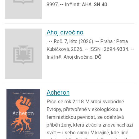
8997. -- In#In#: AHA.
SN 40
Ahoj divočino
. -- Roč. 7, léto (2026). -- Praha : Petra
Kubíčková, 2026. -- ISSN : 2694-9334. --
In#In#: Ahoj divočino.
DČ
Acheron
Píše se rok 2118. V srdci svobodné
Evropy, přetvořené v ekologickou a
feministickou pevnost, se odehrává
příběh ženy, která ztrácí a znovu nachází
svět — i sebe samu. V krajině, kde lidé