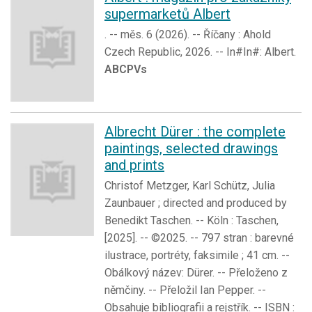
supermarketů Albert
. -- měs. 6 (2026). -- Říčany : Ahold
Czech Republic, 2026. -- In#In#: Albert.
ABCPVs
Albrecht Dürer : the complete
paintings, selected drawings
and prints
Christof Metzger, Karl Schütz, Julia
Zaunbauer ; directed and produced by
Benedikt Taschen. -- Köln : Taschen,
[2025]. -- ©2025. -- 797 stran : barevné
ilustrace, portréty, faksimile ; 41 cm. --
Obálkový název: Dürer. -- Přeloženo z
němčiny. -- Přeložil Ian Pepper. --
Obsahuje bibliografii a rejstřík. -- ISBN :