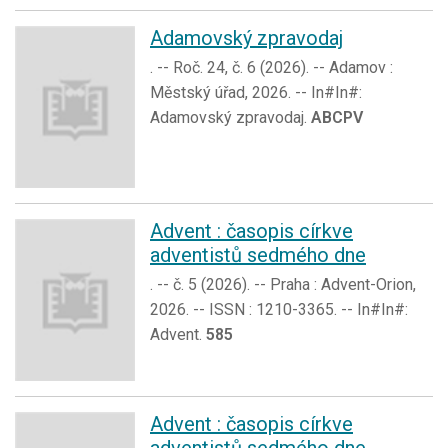
Adamovský zpravodaj
. -- Roč. 24, č. 6 (2026). -- Adamov :
Městský úřad, 2026. -- In#In#:
Adamovský zpravodaj.
ABCPV
Advent : časopis církve
adventistů sedmého dne
. -- č. 5 (2026). -- Praha : Advent-Orion,
2026. -- ISSN : 1210-3365. -- In#In#:
Advent.
585
Advent : časopis církve