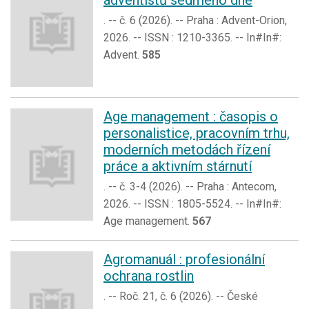
adventistů sedmého dne
. -- č. 6 (2026). -- Praha : Advent-Orion,
2026. -- ISSN : 1210-3365. -- In#In#:
Advent.
585
Age management : časopis o
personalistice, pracovním trhu,
moderních metodách řízení
práce a aktivním stárnutí
. -- č. 3-4 (2026). -- Praha : Antecom,
2026. -- ISSN : 1805-5524. -- In#In#:
Age management.
567
Agromanuál : profesionální
ochrana rostlin
. -- Roč. 21, č. 6 (2026). -- České