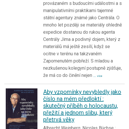
provázaném s budoucími událostmi a s
manipulativními praktikami tajemné
státní agentury známé jako Centrála. O
mnoho let později se materiály ohledně
expedice dostanou do rukou agenta
Centrály Jima a podivný dojem, který z
materiálů má ještě zesílí, když se
ocitne v terénu na takzvaném
Zapomenutém pobřeží. S mladou a
nezkušenou kolegyní postupně zjišťuje,
že má co do činění nejen
...
více
Aby vzpomínky nevybledly jako
číslo na mém předloktí :
skutečný příběh o holocaustu,
přežití a jednom slibu, který
přetrvá věky
Albrecht Weinberg, Nicolas Büchse ;