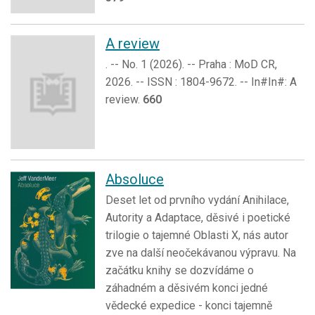
A review
. -- No. 1 (2026). -- Praha : MoD CR,
2026. -- ISSN : 1804-9672. -- In#In#: A
review.
660
Absoluce
Deset let od prvního vydání Anihilace,
Autority a Adaptace, děsivé i poetické
trilogie o tajemné Oblasti X, nás autor
zve na další neočekávanou výpravu. Na
začátku knihy se dozvídáme o
záhadném a děsivém konci jedné
vědecké expedice - konci tajemně