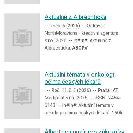
Aktuálně z Albrechticka
. -- měs. 6 (2026). -- Ostrava :
NorthMoravians - kreativní agentura
s.r.o., 2026. -- In#In#: Aktuálně z
Albrechticka.
ABCPV
Aktuální témata v onkologii
očima českých lékařů
. -- Roč. 11, č. 2 (2026). -- Praha : AT
Mediprint s.r.o., 2026. -- ISSN : 2464-
6148. -- In#In#: Aktuální témata v
onkologii očima českých lékařů.
1605
Albert : magazín pro zákazníky