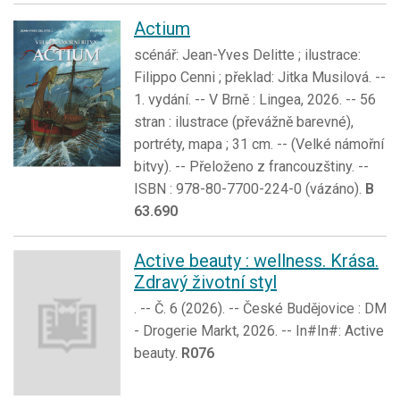
Actium
scénář: Jean-Yves Delitte ; ilustrace:
Filippo Cenni ; překlad: Jitka Musilová. --
1. vydání. -- V Brně : Lingea, 2026. -- 56
stran : ilustrace (převážně barevné),
portréty, mapa ; 31 cm. -- (Velké námořní
bitvy). -- Přeloženo z francouzštiny. --
ISBN : 978-80-7700-224-0 (vázáno).
B
63.690
Active beauty : wellness. Krása.
Zdravý životní styl
. -- Č. 6 (2026). -- České Budějovice : DM
- Drogerie Markt, 2026. -- In#In#: Active
beauty.
R076