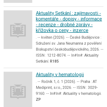
Aktuality Setkání : zajímavosti -
komentáře - dopisy - informace
- recenze - drobné zprávy -
křížovka o ceny - inzerce
. -- květen (2026). -- České Budějovice :
Sdružení sv. Jana Neumanna z pověření
Biskupství českobudějovického, 2026. --
ISSN : 1212-8074. -- In#In#: Aktuality
Setkání.
R185
Aktuality v hematologii
. -- Ročník 1, č. 1 (2026). -- Praha : AT
Mediprint, s.r.o., 2026. -- ISSN : 3029-
9160. -- In#In#: Aktuality v hematologii.
ZP