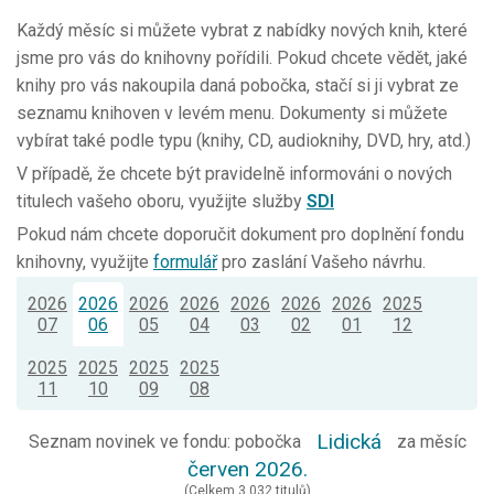
Každý měsíc si můžete vybrat z nabídky nových knih, které
jsme pro vás do knihovny pořídili. Pokud chcete vědět, jaké
knihy pro vás nakoupila daná pobočka, stačí si ji vybrat ze
seznamu knihoven v levém menu. Dokumenty si můžete
vybírat také podle typu (knihy, CD, audioknihy, DVD, hry, atd.)
V případě, že chcete být pravidelně informováni o nových
titulech vašeho oboru, využijte služby
SDI
Pokud nám chcete doporučit dokument pro doplnění fondu
knihovny, využijte
formulář
pro zaslání Vašeho návrhu.
2026
2026
2026
2026
2026
2026
2026
2025
07
06
05
04
03
02
01
12
2025
2025
2025
2025
11
10
09
08
Lidická
Seznam novinek ve fondu: pobočka
za měsíc
červen 2026.
(Celkem 3 032 titulů)