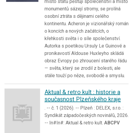
místo států pěstují společenství a místo
monumentů sázejí stromy, se prolíná
osobní ztráta s dějinami celého
kontinentu. Acheron je vizionářský román
o koncích a nových začátcích, o
křehkosti světa i o síle společenství.
Autorka s poetikou Ursuly Le Guinové a
pronikavostí Aldouse Huxleyho skládá
obraz Evropy po zhroucení starého řádu
— světa, který se zrodil z bolesti, ale
stále touží po něze, svobodě a smyslu.
Aktual & retro kult : historie a
současnost Plzeňského kraje
. -- č. 1 (2026). -- Plzeň : DELEX, s.r.o. :
Syndikát západočeských novinářů, 2026.
-- In#In#: Aktual & retro kult.
ABCPV