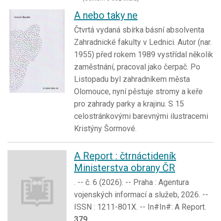
A nebo taky ne
Čtvrtá vydaná sbírka básní absolventa
Zahradnické fakulty v Lednici. Autor (nar.
1955) před rokem 1989 vystřídal několik
zaměstnání, pracoval jako čerpač. Po
Listopadu byl zahradníkem města
Olomouce, nyní pěstuje stromy a keře
pro zahrady parky a krajinu. S 15
celostránkovými barevnými ilustracemi
Kristýny Šormové.
A Report : čtrnáctideník
Ministerstva obrany ČR
. -- č. 6 (2026). -- Praha : Agentura
vojenských informací a služeb, 2026. --
ISSN : 1211-801X. -- In#In#: A Report.
379