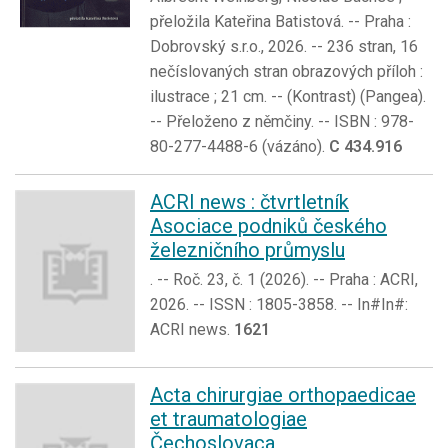
přeložila Kateřina Batistová. -- Praha :
Dobrovský s.r.o., 2026. -- 236 stran, 16
nečíslovaných stran obrazových příloh :
ilustrace ; 21 cm. -- (Kontrast) (Pangea).
-- Přeloženo z němčiny. -- ISBN : 978-
80-277-4488-6 (vázáno).
C 434.916
ACRI news : čtvrtletník
Asociace podniků českého
železničního průmyslu
. -- Roč. 23, č. 1 (2026). -- Praha : ACRI,
2026. -- ISSN : 1805-3858. -- In#In#:
ACRI news.
1621
Acta chirurgiae orthopaedicae
et traumatologiae
Čechoslovaca