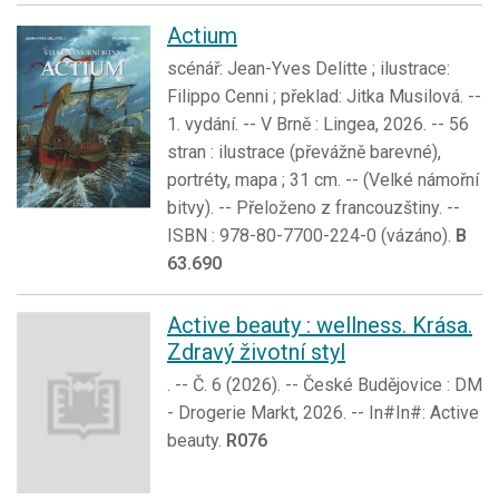
Actium
scénář: Jean-Yves Delitte ; ilustrace:
Filippo Cenni ; překlad: Jitka Musilová. --
1. vydání. -- V Brně : Lingea, 2026. -- 56
stran : ilustrace (převážně barevné),
portréty, mapa ; 31 cm. -- (Velké námořní
bitvy). -- Přeloženo z francouzštiny. --
ISBN : 978-80-7700-224-0 (vázáno).
B
63.690
Active beauty : wellness. Krása.
Zdravý životní styl
. -- Č. 6 (2026). -- České Budějovice : DM
- Drogerie Markt, 2026. -- In#In#: Active
beauty.
R076