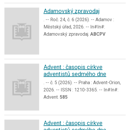
Adamovský zpravodaj
. -- Roč. 24, č. 6 (2026). -- Adamov :
Městský úřad, 2026. -- In#In#:
Adamovský zpravodaj.
ABCPV
Advent : časopis církve
adventistů sedmého dne
. -- č. 5 (2026). -- Praha : Advent-Orion,
2026. -- ISSN : 1210-3365. -- In#In#:
Advent.
585
Advent : časopis církve