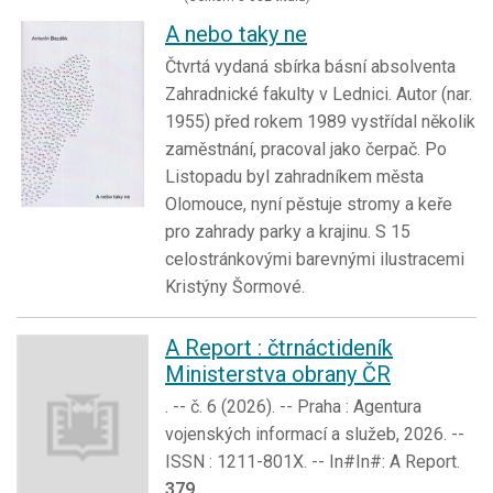
A nebo taky ne
Čtvrtá vydaná sbírka básní absolventa
Zahradnické fakulty v Lednici. Autor (nar.
1955) před rokem 1989 vystřídal několik
zaměstnání, pracoval jako čerpač. Po
Listopadu byl zahradníkem města
Olomouce, nyní pěstuje stromy a keře
pro zahrady parky a krajinu. S 15
celostránkovými barevnými ilustracemi
Kristýny Šormové.
A Report : čtrnáctideník
Ministerstva obrany ČR
. -- č. 6 (2026). -- Praha : Agentura
vojenských informací a služeb, 2026. --
ISSN : 1211-801X. -- In#In#: A Report.
379