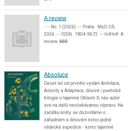
A review
. -- No. 1 (2026). -- Praha : MoD CR,
2026. -- ISSN : 1804-9672. -- In#In#: A
review.
660
Absoluce
Deset let od prvního vydání Anihilace,
Autority a Adaptace, děsivé i poetické
trilogie o tajemné Oblasti X, nás autor
zve na další neočekávanou výpravu. Na
začátku knihy se dozvídáme o
záhadném a děsivém konci jedné
vědecké expedice - konci tajemně