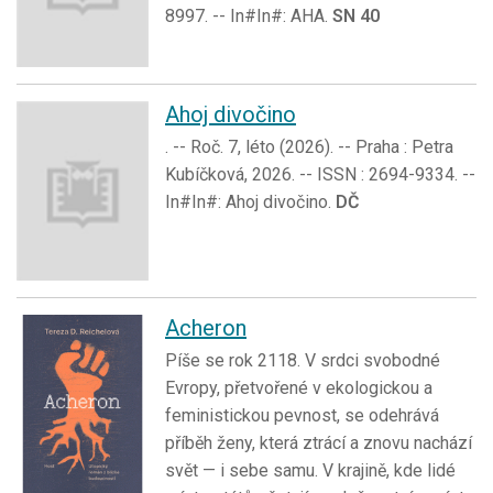
8997. -- In#In#: AHA.
SN 40
Ahoj divočino
. -- Roč. 7, léto (2026). -- Praha : Petra
Kubíčková, 2026. -- ISSN : 2694-9334. --
In#In#: Ahoj divočino.
DČ
Acheron
Píše se rok 2118. V srdci svobodné
Evropy, přetvořené v ekologickou a
feministickou pevnost, se odehrává
příběh ženy, která ztrácí a znovu nachází
svět — i sebe samu. V krajině, kde lidé