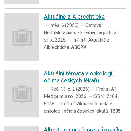
Aktuálně z Albrechticka
. -- měs. 6 (2026). -- Ostrava :
NorthMoravians - kreativní agentura
s.r.o., 2026. -- In#In#: Aktuálně z
Albrechticka.
ABCPV
Aktuální témata v onkologii
očima českých lékařů
. -- Roč. 11, č. 2 (2026). -- Praha : AT
Mediprint s.r.o., 2026. -- ISSN : 2464-
6148. -- In#In#: Aktuální témata v
onkologii očima českých lékařů.
1605
Albert : magazín pro zákazníky