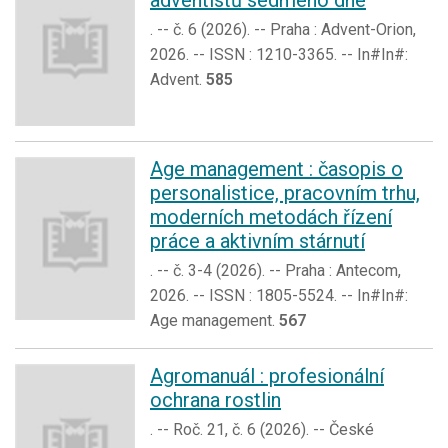
adventistů sedmého dne
. -- č. 6 (2026). -- Praha : Advent-Orion,
2026. -- ISSN : 1210-3365. -- In#In#:
Advent.
585
Age management : časopis o
personalistice, pracovním trhu,
moderních metodách řízení
práce a aktivním stárnutí
. -- č. 3-4 (2026). -- Praha : Antecom,
2026. -- ISSN : 1805-5524. -- In#In#:
Age management.
567
Agromanuál : profesionální
ochrana rostlin
. -- Roč. 21, č. 6 (2026). -- České