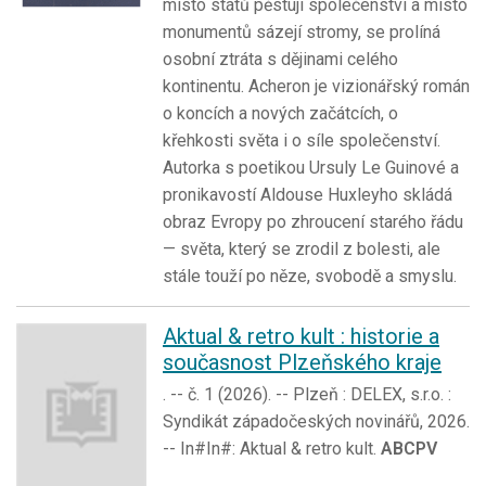
místo států pěstují společenství a místo
monumentů sázejí stromy, se prolíná
osobní ztráta s dějinami celého
kontinentu. Acheron je vizionářský román
o koncích a nových začátcích, o
křehkosti světa i o síle společenství.
Autorka s poetikou Ursuly Le Guinové a
pronikavostí Aldouse Huxleyho skládá
obraz Evropy po zhroucení starého řádu
— světa, který se zrodil z bolesti, ale
stále touží po něze, svobodě a smyslu.
Aktual & retro kult : historie a
současnost Plzeňského kraje
. -- č. 1 (2026). -- Plzeň : DELEX, s.r.o. :
Syndikát západočeských novinářů, 2026.
-- In#In#: Aktual & retro kult.
ABCPV