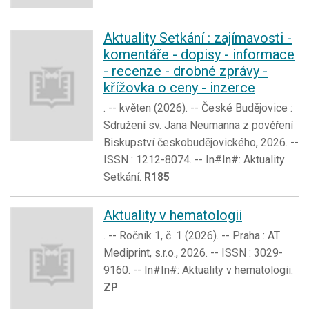
Aktuality Setkání : zajímavosti -
komentáře - dopisy - informace
- recenze - drobné zprávy -
křížovka o ceny - inzerce
. -- květen (2026). -- České Budějovice :
Sdružení sv. Jana Neumanna z pověření
Biskupství českobudějovického, 2026. --
ISSN : 1212-8074. -- In#In#: Aktuality
Setkání.
R185
Aktuality v hematologii
. -- Ročník 1, č. 1 (2026). -- Praha : AT
Mediprint, s.r.o., 2026. -- ISSN : 3029-
9160. -- In#In#: Aktuality v hematologii.
ZP