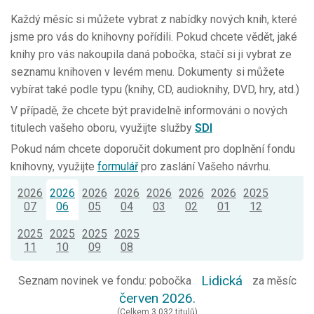
Každý měsíc si můžete vybrat z nabídky nových knih, které
jsme pro vás do knihovny pořídili. Pokud chcete vědět, jaké
knihy pro vás nakoupila daná pobočka, stačí si ji vybrat ze
seznamu knihoven v levém menu. Dokumenty si můžete
vybírat také podle typu (knihy, CD, audioknihy, DVD, hry, atd.)
V případě, že chcete být pravidelně informováni o nových
titulech vašeho oboru, využijte služby
SDI
Pokud nám chcete doporučit dokument pro doplnění fondu
knihovny, využijte
formulář
pro zaslání Vašeho návrhu.
2026
2026
2026
2026
2026
2026
2026
2025
07
06
05
04
03
02
01
12
2025
2025
2025
2025
11
10
09
08
Lidická
Seznam novinek ve fondu: pobočka
za měsíc
červen 2026.
(Celkem 3 032 titulů)