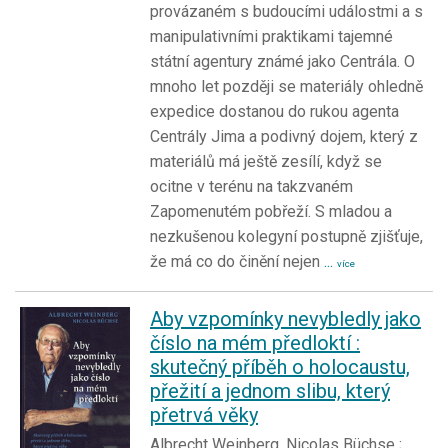
provázaném s budoucími událostmi a s
manipulativními praktikami tajemné
státní agentury známé jako Centrála. O
mnoho let později se materiály ohledně
expedice dostanou do rukou agenta
Centrály Jima a podivný dojem, který z
materiálů má ještě zesílí, když se
ocitne v terénu na takzvaném
Zapomenutém pobřeží. S mladou a
nezkušenou kolegyní postupně zjišťuje,
že má co do činění nejen
...
více
Aby vzpomínky nevybledly jako
číslo na mém předloktí :
skutečný příběh o holocaustu,
přežití a jednom slibu, který
přetrvá věky
Albrecht Weinberg, Nicolas Büchse ;