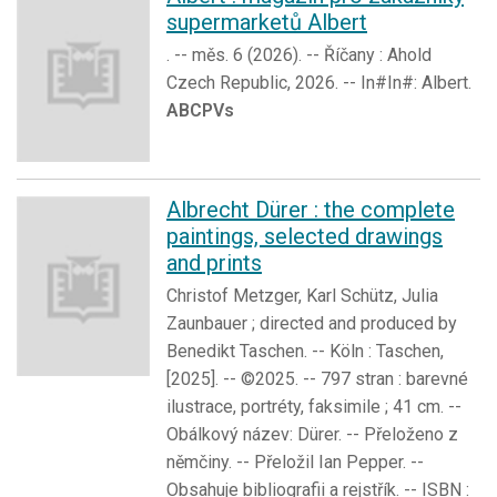
supermarketů Albert
. -- měs. 6 (2026). -- Říčany : Ahold
Czech Republic, 2026. -- In#In#: Albert.
ABCPVs
Albrecht Dürer : the complete
paintings, selected drawings
and prints
Christof Metzger, Karl Schütz, Julia
Zaunbauer ; directed and produced by
Benedikt Taschen. -- Köln : Taschen,
[2025]. -- ©2025. -- 797 stran : barevné
ilustrace, portréty, faksimile ; 41 cm. --
Obálkový název: Dürer. -- Přeloženo z
němčiny. -- Přeložil Ian Pepper. --
Obsahuje bibliografii a rejstřík. -- ISBN :