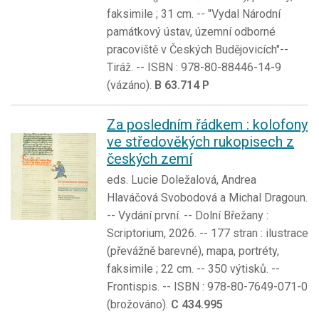
faksimile ; 31 cm. -- "Vydal Národní
památkový ústav, územní odborné
pracoviště v Českých Budějovicích"--
Tiráž. -- ISBN : 978-80-88446-14-9
(vázáno).
B 63.714 P
Za posledním řádkem : kolofony
ve středověkých rukopisech z
českých zemí
eds. Lucie Doležalová, Andrea
Hlaváčová Svobodová a Michal Dragoun.
-- Vydání první. -- Dolní Břežany :
Scriptorium, 2026. -- 177 stran : ilustrace
(převážně barevné), mapa, portréty,
faksimile ; 22 cm. -- 350 výtisků. --
Frontispis. -- ISBN : 978-80-7649-071-0
(brožováno).
C 434.995