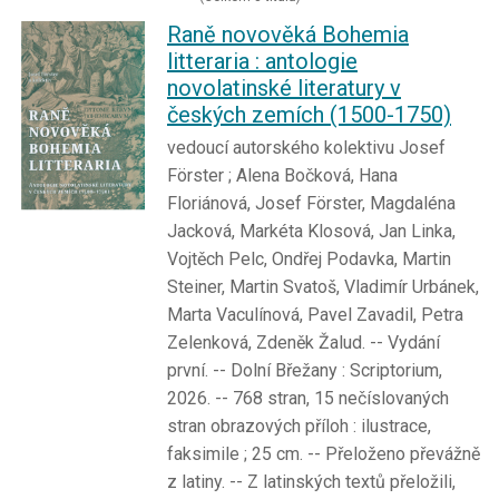
Raně novověká Bohemia
litteraria : antologie
novolatinské literatury v
českých zemích (1500-1750)
vedoucí autorského kolektivu Josef
Förster ; Alena Bočková, Hana
Floriánová, Josef Förster, Magdaléna
Jacková, Markéta Klosová, Jan Linka,
Vojtěch Pelc, Ondřej Podavka, Martin
Steiner, Martin Svatoš, Vladimír Urbánek,
Marta Vaculínová, Pavel Zavadil, Petra
Zelenková, Zdeněk Žalud. -- Vydání
první. -- Dolní Břežany : Scriptorium,
2026. -- 768 stran, 15 nečíslovaných
stran obrazových příloh : ilustrace,
faksimile ; 25 cm. -- Přeloženo převážně
z latiny. -- Z latinských textů přeložili,