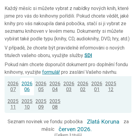
Každý měsíc si můžete vybrat z nabídky nových knih, které
jsme pro vás do knihovny pořídili. Pokud chcete vědět, jaké
knihy pro vás nakoupila daná pobočka, stačí si ji vybrat ze
seznamu knihoven v levém menu. Dokumenty si můžete
vybírat také podle typu (knihy, CD, audioknihy, DVD, hry, atd.)
V případě, že chcete být pravidelně informováni o nových
titulech vašeho oboru, využijte služby
SDI
Pokud nám chcete doporučit dokument pro doplnění fondu
knihovny, využijte
formulář
pro zaslání Vašeho návrhu.
2026
2026
2026
2026
2026
2026
2026
2025
07
06
05
04
03
02
01
12
2025
2025
2025
2025
11
10
09
08
Zlatá Koruna
Seznam novinek ve fondu: pobočka
za
červen 2026.
měsíc
(Celkem 3 titulů)