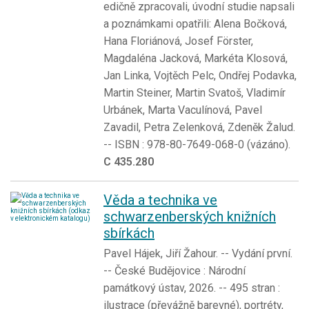
edičně zpracovali, úvodní studie napsali
a poznámkami opatřili: Alena Bočková,
Hana Floriánová, Josef Förster,
Magdaléna Jacková, Markéta Klosová,
Jan Linka, Vojtěch Pelc, Ondřej Podavka,
Martin Steiner, Martin Svatoš, Vladimír
Urbánek, Marta Vaculínová, Pavel
Zavadil, Petra Zelenková, Zdeněk Žalud.
-- ISBN : 978-80-7649-068-0 (vázáno).
C 435.280
Věda a technika ve
schwarzenberských knižních
sbírkách
Pavel Hájek, Jiří Žahour. -- Vydání první.
-- České Budějovice : Národní
památkový ústav, 2026. -- 495 stran :
ilustrace (převážně barevné), portréty,