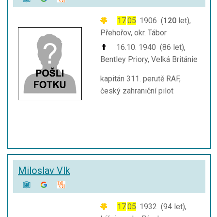
17
.
05
. 1906 (
120
let),
Přehořov, okr. Tábor
16.10. 1940 (86 let),
Bentley Priory, Velká Británie
kapitán 311. perutě RAF,
český zahraniční pilot
Miloslav Vlk
17
.
05
. 1932 (94 let),