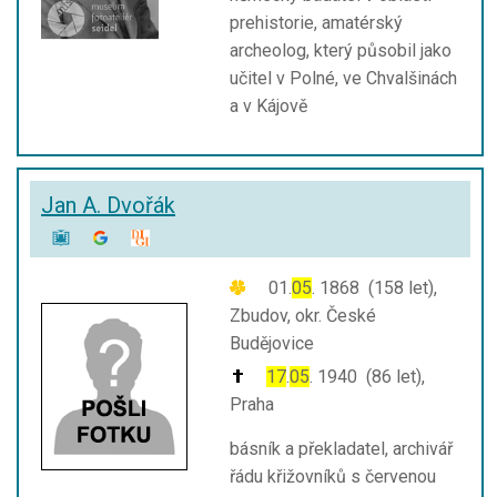
prehistorie, amatérský
archeolog, který působil jako
učitel v Polné, ve Chvalšinách
a v Kájově
Jan A. Dvořák
01.
05
. 1868 (158 let),
Zbudov, okr. České
Budějovice
17
.
05
. 1940 (86 let),
Praha
básník a překladatel, archivář
řádu křižovníků s červenou