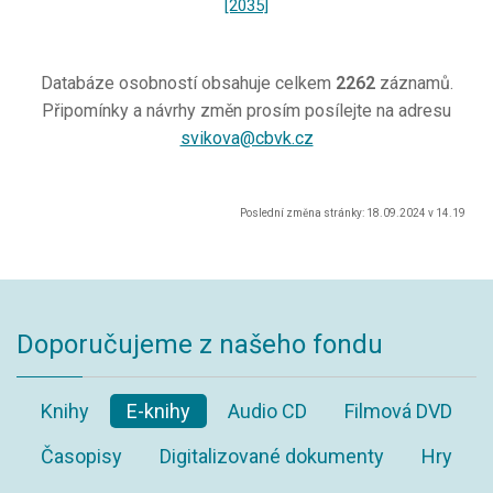
[2035]
Databáze osobností obsahuje celkem
2262
záznamů.
Připomínky a návrhy změn prosím posílejte na adresu
svikova@cbvk.cz
Poslední změna stránky: 18.09.2024 v 14.19
Doporučujeme z našeho fondu
Knihy
E-knihy
Audio CD
Filmová DVD
Časopisy
Digitalizované dokumenty
Hry