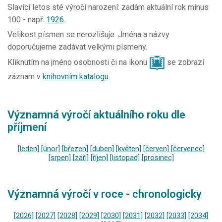
Slavící letos
sté výročí
narození: zadám aktuální rok mínus
100 - např.
1926
.
Velikost písmen se nerozlišuje. Jména a názvy
doporučujeme zadávat velkými písmeny.
Kliknutím na jméno osobnosti či na ikonu
se zobrazí
záznam v
knihovním katalogu
.
Významná výročí aktuálního roku dle
příjmení
[leden]
[únor]
[březen]
[duben]
[květen]
[červen]
[červenec]
[srpen]
[září]
[říjen]
[listopad]
[prosinec]
Významná výročí v roce - chronologicky
[2026]
[2027]
[2028]
[2029]
[2030]
[2031]
[2032]
[2033]
[2034]