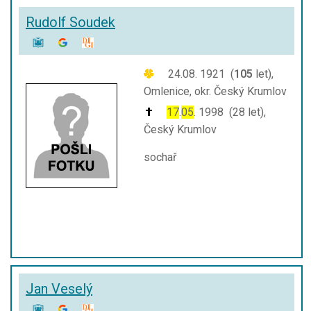
Rudolf Soudek
24.08. 1921 (
105
let),
Omlenice, okr. Český Krumlov
17
.
05
. 1998 (28 let),
Český Krumlov
sochař
Jan Veselý