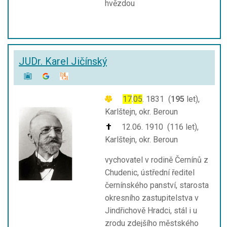
hvězdou
JUDr. Karel Jičínský
17
.
05
. 1831 (
195
let),
Karlštejn, okr. Beroun
12.06. 1910 (116 let),
Karlštejn, okr. Beroun
vychovatel v rodině Černínů z
Chudenic, ústřední ředitel
černínského panství, starosta
okresního zastupitelstva v
Jindřichově Hradci, stál i u
zrodu zdejšího městského