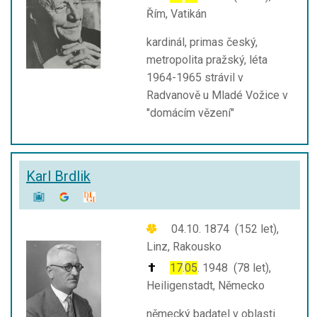
Řím, Vatikán
kardinál, primas český,
metropolita pražský, léta
1964-1965 strávil v
Radvanově u Mladé Vožice v
"domácím vězení"
Karl Brdlik
04.10. 1874 (152 let),
Linz, Rakousko
17
.
05
. 1948 (78 let),
Heiligenstadt, Německo
německý badatel v oblasti