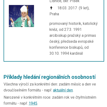
Líšnice, okr. Písek
18.03. 2017 (9 let),
Praha
promovaný historik, katolický
kněz, od 27.3. 1991
arcibiskup pražský a primas
český, předseda evropské
konference biskupů, od
30.10. 1994 kardinál
Příklady hledání regionálních osobností
Všechna výročí za
konkrétní den
: zadám měsíc a den ve
dvoučíselném formátu - např.
aktuální den
.
Narozené v
konkrétním roce
: zadám rok ve čtyřmístném
formátu - např.
1945
.