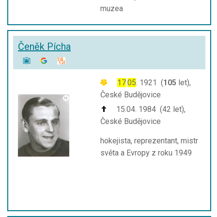
muzea
Čeněk Pícha
17
.
05
. 1921 (
105
let),
České Budějovice
15.04. 1984 (42 let),
České Budějovice
hokejista, reprezentant, mistr
světa a Evropy z roku 1949