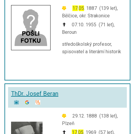
17
.
05
. 1887 (139 let),
Bělčice, okr. Strakonice
07.10. 1955 (71 let),
Beroun
středoškolský profesor,
spisovatel a literární historik
ThDr. Josef Beran
29.12. 1888 (138 let),
Plzeň
17
.
05
. 1969 (57 let),